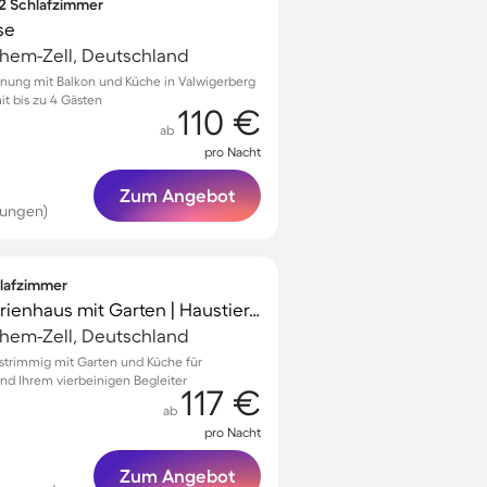
 2 Schlafzimmer
se
chem-Zell, Deutschland
nung mit Balkon und Küche in Valwigerberg
it bis zu 4 Gästen
110 €
ab
pro Nacht
Zum Angebot
tungen)
hlafzimmer
Voll ausgestattetes Ferienhaus mit Garten | Haustiere sind willkommen
chem-Zell, Deutschland
tstrimmig mit Garten und Küche für
nd Ihrem vierbeinigen Begleiter
117 €
ab
pro Nacht
Zum Angebot