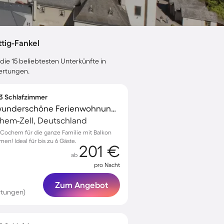
tig-Fankel
die 15 beliebtesten Unterkünfte in
wertungen.
 3 Schlafzimmer
Familienfreundliche wunderschöne Ferienwohnung mit Sauna | Gartenblick | Hunde erlaubt
chem-Zell, Deutschland
Cochem für die ganze Familie mit Balkon
en! Ideal für bis zu 6 Gäste.
201 €
ab
pro Nacht
Zum Angebot
rtungen)