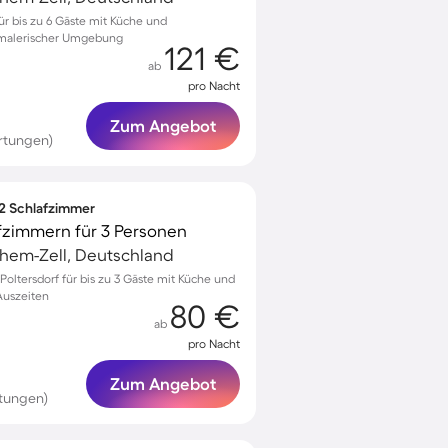
für bis zu 6 Gäste mit Küche und
 malerischer Umgebung
121 €
ab
pro Nacht
Zum Angebot
rtungen)
 2 Schlafzimmer
fzimmern für 3 Personen
chem-Zell, Deutschland
ltersdorf für bis zu 3 Gäste mit Küche und
 Auszeiten
80 €
ab
pro Nacht
Zum Angebot
rtungen)