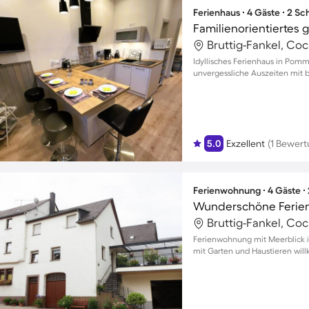
Ferienhaus ∙ 4 Gäste ∙ 2 S
Bruttig-Fankel, Co
Idyllisches Ferienhaus in Pom
unvergessliche Auszeiten mit b
5.0
Exzellent
(1 Bewert
Ferienwohnung ∙ 4 Gäste ∙
Bruttig-Fankel, Co
Ferienwohnung mit Meerblick in
mit Garten und Haustieren wi