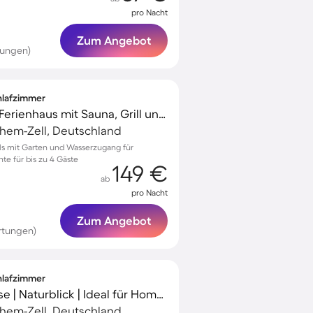
pro Nacht
Zum Angebot
tungen)
chlafzimmer
Familienfreundliches Ferienhaus mit Sauna, Grill und Garten
chem-Zell, Deutschland
als mit Garten und Wasserzugang für
e für bis zu 4 Gäste
149 €
ab
pro Nacht
Zum Angebot
rtungen)
chlafzimmer
Ferienhaus mit Terrasse | Naturblick | Ideal für Homeoffice
chem-Zell, Deutschland