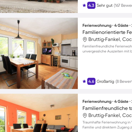
4.3
Sehr gut
(167 Bewe
Ferienwohnung ∙ 4 Gäste ∙
Familienorientierte 
Bruttig-Fankel, Co
Familienfreundliche Ferienwoh
unvergessliche Auszeiten mit b
4.6
Großartig
(8 Bewer
Ferienwohnung ∙ 4 Gäste ∙
Bruttig-Fankel, Co
Traumhafte Ferienwohnung in V
Familie und direktem Zugang 