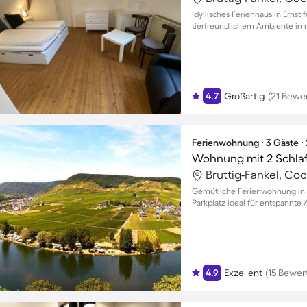
Idyllisches Ferienhaus in Ernst 
tierfreundlichem Ambiente in
4.7
Großartig
(21 Bewe
Ferienwohnung ∙ 3 Gäste ∙
Wohnung mit 2 Schla
Bruttig-Fankel, Co
Gemütliche Ferienwohnung in Po
Parkplatz ideal für entspannte
4.9
Exzellent
(15 Bewe