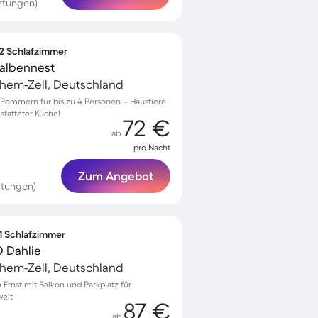
rtungen)
 2 Schlafzimmer
albennest
chem-Zell, Deutschland
Pommern für bis zu 4 Personen – Haustiere
statteter Küche!
72 €
ab
pro Nacht
Zum Angebot
rtungen)
 1 Schlafzimmer
 Dahlie
chem-Zell, Deutschland
Ernst mit Balkon und Parkplatz für
weit
87 €
ab