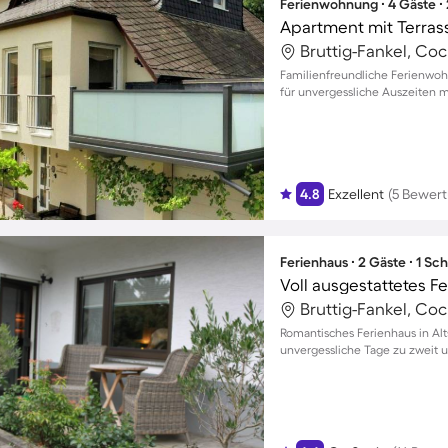
Ferienwohnung ∙ 4 Gäste ∙
Apartment mit Terras
Bruttig-Fankel, Co
Familienfreundliche Ferienwoh
für unvergessliche Auszeiten m
4.8
Exzellent
(5 Bewer
Ferienhaus ∙ 2 Gäste ∙ 1 Sc
Bruttig-Fankel, Co
Romantisches Ferienhaus in Al
unvergessliche Tage zu zweit u