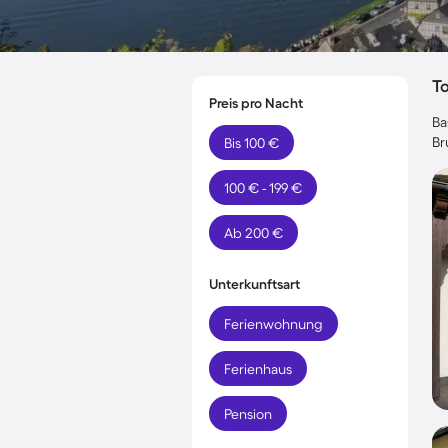
T
Preis pro Nacht
Ba
Br
Bis 100 €
100 € - 199 €
Ab 200 €
Unterkunftsart
Ferienwohnung
Ferienhaus
Pension