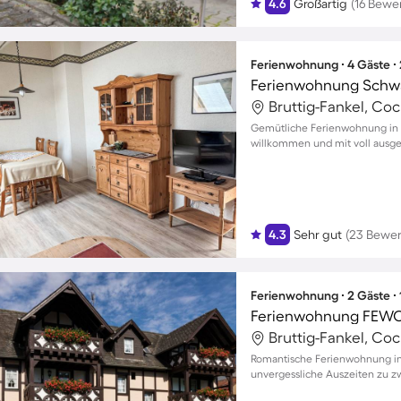
4.6
Großartig
(16 Bewe
Ferienwohnung ∙ 4 Gäste ∙
Ferienwohnung Schw
Bruttig-Fankel, Co
Gemütliche Ferienwohnung in 
willkommen und mit voll ausge
4.3
Sehr gut
(23 Bewe
Ferienwohnung ∙ 2 Gäste ∙
Ferienwohnung FEWO
Bruttig-Fankel, Co
Romantische Ferienwohnung in 
unvergessliche Auszeiten zu z