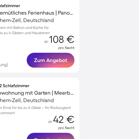
chlafzimmer
Familienorientiertes gemütliches Ferienhaus | Panoramablick | Hunde erlaubt
chem-Zell, Deutschland
mern mit Balkon und Küche für
is zu 4 Gästen und Haustieren
108 €
ab
pro Nacht
Zum Angebot
ung)
 2 Schlafzimmer
Wunderschöne Ferienwohnung mit Garten | Meerblick | Hunde erlaubt
chem-Zell, Deutschland
 Ernst für bis zu 4 Gäste – Ihr Rückzugsort
llkommen!
42 €
ab
pro Nacht