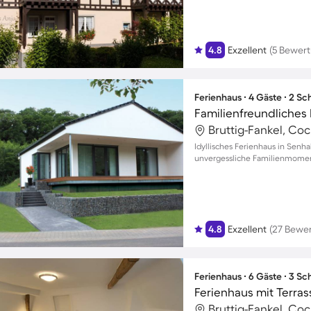
4.8
Exzellent
(5 Bewer
Ferienhaus ∙ 4 Gäste ∙ 2 S
Bruttig-Fankel, Co
Idyllisches Ferienhaus in Senh
unvergessliche Familienmoment
4.8
Exzellent
(27 Bewe
Ferienhaus ∙ 6 Gäste ∙ 3 S
Bruttig-Fankel, Co