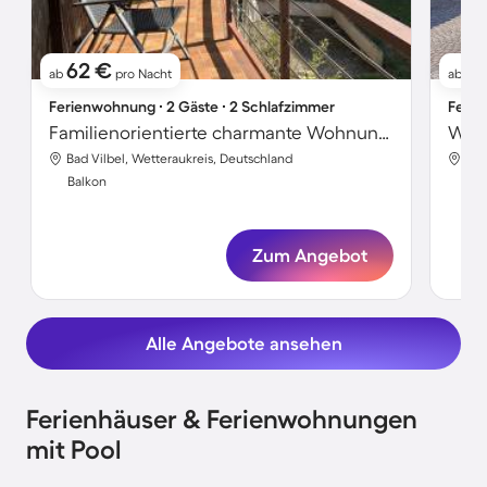
62 €
1
ab
pro Nacht
ab
Ferienwohnung ∙ 2 Gäste ∙ 2 Schlafzimmer
Ferie
Familienorientierte charmante Wohnung | Gartenblick
Woh
Bad Vilbel, Wetteraukreis, Deutschland
Bad
Balkon
Bal
Zum Angebot
Alle Angebote ansehen
Ferienhäuser & Ferienwohnungen
mit Pool