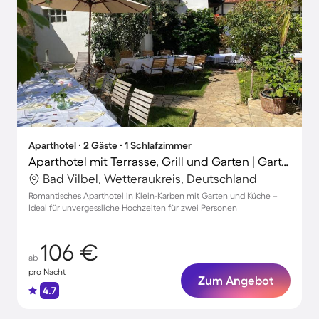
Aparthotel ∙ 2 Gäste ∙ 1 Schlafzimmer
Aparthotel mit Terrasse, Grill und Garten | Gartenblick | Perfekt für die Arbeit von Zuhause
Bad Vilbel, Wetteraukreis, Deutschland
Romantisches Aparthotel in Klein-Karben mit Garten und Küche –
Ideal für unvergessliche Hochzeiten für zwei Personen
106 €
ab
pro Nacht
Zum Angebot
4.7