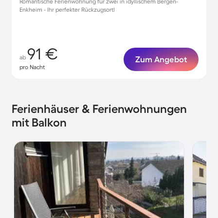
Romantische Ferienwohnung für zwei in idyllischem Bergen-
Enkheim - Ihr perfekter Rückzugsort!
91 €
ab
Zum Angebot
pro Nacht
Ferienhäuser & Ferienwohnungen
mit Balkon