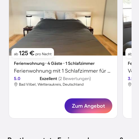
125 €
2
ab
pro Nacht
ab
Ferienwohnung ∙ 4 Gäste ∙ 1 Schlafzimmer
Ferie
Ferienwohnung mit 1 Schlafzimmer für 4 Personen
5.0
Exzellent
(2 Bewertungen)
3.9
Bad Vilbel, Wetteraukreis, Deutschland
Bad
Zum Angebot