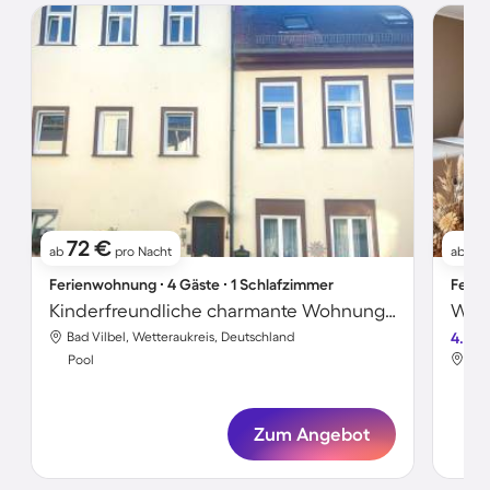
72 €
9
ab
pro Nacht
ab
Ferienwohnung ∙ 4 Gäste ∙ 1 Schlafzimmer
Ferie
Kinderfreundliche charmante Wohnung mit beheiztem Pool und Garten | Stadtblick
Bad Vilbel, Wetteraukreis, Deutschland
4.2
Bad
Pool
Poo
Zum Angebot