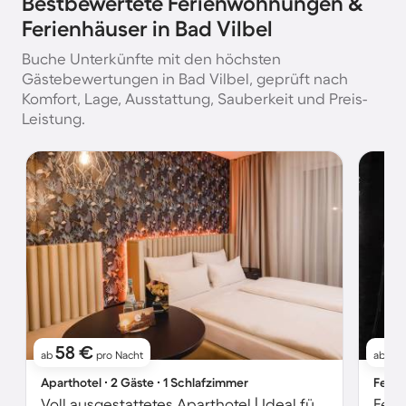
Bestbewertete Ferienwohnungen &
Ferienhäuser in Bad Vilbel
Buche Unterkünfte mit den höchsten
Gästebewertungen in Bad Vilbel, geprüft nach
Komfort, Lage, Ausstattung, Sauberkeit und Preis-
Leistung.
58 €
8
ab
pro Nacht
ab
Aparthotel ∙ 2 Gäste ∙ 1 Schlafzimmer
Ferie
Voll ausgestattetes Aparthotel | Ideal für Homeoffice
Feri