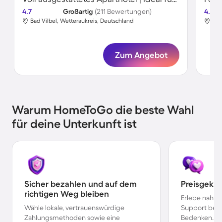
4.7
Großartig
(211 Bewertungen)
4.7
Bad Vilbel, Wetteraukreis, Deutschland
Bad
Zum Angebot
Warum HomeToGo die beste Wahl
für deine Unterkunft ist
Sicher bezahlen und auf dem
Preisgekr
richtigen Weg bleiben
Erlebe nahtl
Wähle lokale, vertrauenswürdige
Support bei 
Zahlungsmethoden sowie eine
Bedenken.