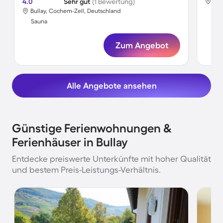
4.0
Sehr gut
(1 Bewertung)
Bul
Bullay, Cochem-Zell, Deutschland
Sa
Sauna
Zum Angebot
Alle Angebote ansehen
Günstige Ferienwohnungen &
Ferienhäuser in Bullay
Entdecke preiswerte Unterkünfte mit hoher Qualität
und bestem Preis-Leistungs-Verhältnis.