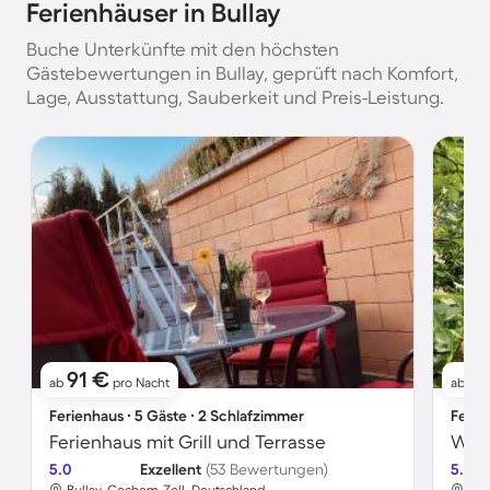
Ferienhäuser in Bullay
Buche Unterkünfte mit den höchsten
Gästebewertungen in Bullay, geprüft nach Komfort,
Lage, Ausstattung, Sauberkeit und Preis-Leistung.
91 €
7
ab
pro Nacht
ab
Ferienhaus ∙ 5 Gäste ∙ 2 Schlafzimmer
Ferie
Ferienhaus mit Grill und Terrasse
5.0
Exzellent
(53 Bewertungen)
5.0
Bullay, Cochem-Zell, Deutschland
Bul