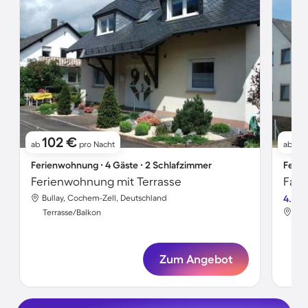
102 €
61
ab
pro Nacht
ab
Ferienwohnung ∙ 4 Gäste ∙ 2 Schlafzimmer
Ferie
Ferienwohnung mit Terrasse
Bullay, Cochem-Zell, Deutschland
4.5
Bul
Terrasse/Balkon
Ter
Zum Angebot