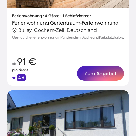
Ferienwohnung ∙ 4 Gäste ∙ 1 Schlafzimmer
Ferienwohnung Gartentraum-Ferienwohnung
Bullay, Cochem-Zell, Deutschland
GemütlicheFerienwohnunginPünderichmitKücheundParkplatzfürbiszu4Gäst
91 €
ab
pro Nacht
Zum Angebot
4.6