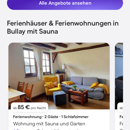
Alle Angebote ansehen
Ferienhäuser & Ferienwohnungen in
Bullay mit Sauna
85 €
11
ab
pro Nacht
ab
Ferienwohnung ∙ 2 Gäste ∙ 1 Schlafzimmer
Ferie
Wohnung mit Sauna und Garten