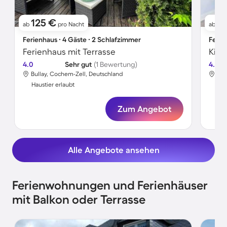
125 €
1
ab
pro Nacht
ab
Ferienhaus ∙ 4 Gäste ∙ 2 Schlafzimmer
Ferie
Ferienhaus mit Terrasse
4.0
Sehr gut
(1 Bewertung)
4.7
Bullay, Cochem-Zell, Deutschland
Bul
Haustier erlaubt
Hau
Zum Angebot
Alle Angebote ansehen
Ferienwohnungen und Ferienhäuser
mit Balkon oder Terrasse