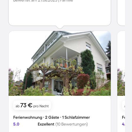
Bewertet am 21.08.2023 | Familie
73 €
ab
pro Nacht
ab
Ferienwohnung ∙ 2 Gäste ∙ 1 Schlafzimmer
Ferie
5.0
Exzellent
(10 Bewertungen)
4.7