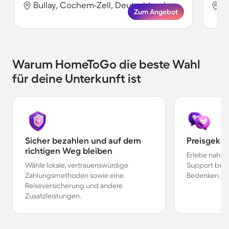
Bullay, Cochem-Zell, Deutschland
B
Zum Angebot
Warum HomeToGo die beste Wahl
für deine Unterkunft ist
Sicher bezahlen und auf dem
Preisgekr
richtigen Weg bleiben
Erlebe nahtl
Wähle lokale, vertrauenswürdige
Support bei 
Zahlungsmethoden sowie eine
Bedenken.
Reiseversicherung und andere
Zusatzleistungen.