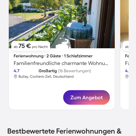
75 €
6
ab
pro Nacht
ab
Ferienwohnung ∙ 2 Gäste ∙ 1 Schlafzimmer
Ferie
Familienfreundliche charmante Wohnung mit Terrasse und Garten | Gartenblick
4.7
Großartig
(16 Bewertungen)
4.2
Bullay, Cochem-Zell, Deutschland
Bul
Zum Angebot
Bestbewertete Ferienwohnungen &