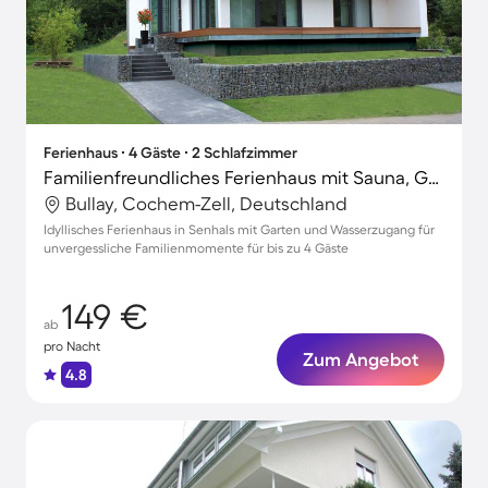
Ferienhaus ∙ 4 Gäste ∙ 2 Schlafzimmer
Familienfreundliches Ferienhaus mit Sauna, Grill und Garten
Bullay, Cochem-Zell, Deutschland
Idyllisches Ferienhaus in Senhals mit Garten und Wasserzugang für
unvergessliche Familienmomente für bis zu 4 Gäste
149 €
ab
pro Nacht
Zum Angebot
4.8