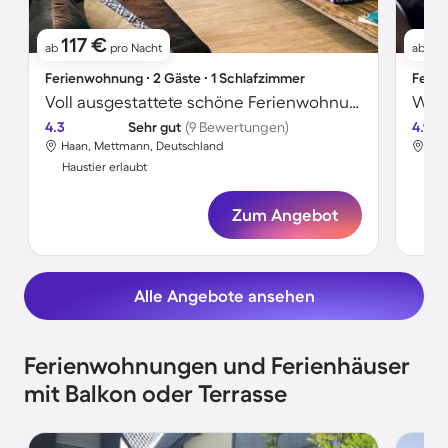
117 €
4
ab
pro Nacht
ab
Ferienwohnung ∙ 2 Gäste ∙ 1 Schlafzimmer
Ferie
Voll ausgestattete schöne Ferienwohnung | Haustiere erlaubt
4.3
Sehr gut
(9 Bewertungen)
4.9
Haan, Mettmann, Deutschland
Haa
Haustier erlaubt
Hau
Zum Angebot
Alle Angebote ansehen
Ferienwohnungen und Ferienhäuser
mit Balkon oder Terrasse