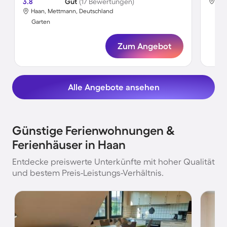
3.8
Gut
(17 Bewertungen)
Haa
Haan, Mettmann, Deutschland
Gar
Garten
Zum Angebot
Alle Angebote ansehen
Günstige Ferienwohnungen &
Ferienhäuser in Haan
Entdecke preiswerte Unterkünfte mit hoher Qualität
und bestem Preis-Leistungs-Verhältnis.