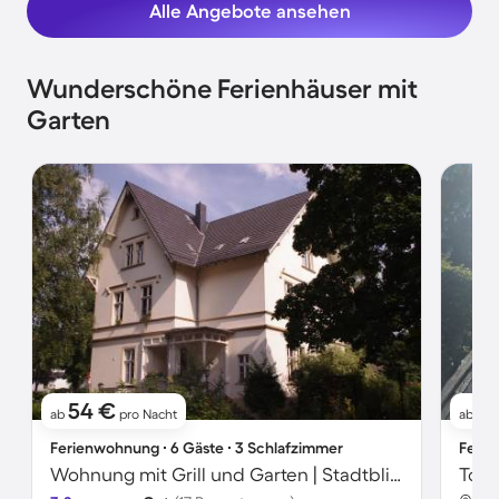
Alle Angebote ansehen
Wunderschöne Ferienhäuser mit
Garten
54 €
15
ab
pro Nacht
ab
Ferienwohnung ∙ 6 Gäste ∙ 3 Schlafzimmer
Ferie
Wohnung mit Grill und Garten | Stadtblick