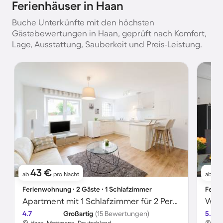
Ferienhäuser in Haan
Buche Unterkünfte mit den höchsten
Gästebewertungen in Haan, geprüft nach Komfort,
Lage, Ausstattung, Sauberkeit und Preis-Leistung.
43 €
8
ab
pro Nacht
ab
Ferienwohnung ∙ 2 Gäste ∙ 1 Schlafzimmer
Ferie
Apartment mit 1 Schlafzimmer für 2 Personen
Wohn
4.7
Großartig
(15 Bewertungen)
5.0
Haan, Mettmann, Deutschland
Haa