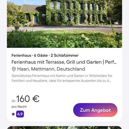
Ferienhaus ∙ 6 Gäste ∙ 2 Schlafzimmer
Ferienhaus mit Terrasse, Grill und Garten | Perfekt für die Arbeit von Zuhause
Haan, Mettmann, Deutschland
Gemütliches Ferienhaus mit Kamin und Garten in Witzhelden für
Familien und Haustiere, ideal für entspannte Auszeiten bis zu 6
Personen.
160 €
ab
pro Nacht
Zum Angebot
4.9