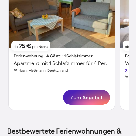
95 €
5
ab
pro Nacht
ab
Ferienwohnung ∙ 4 Gäste ∙ 1 Schlafzimmer
Ferie
Apartment mit 1 Schlafzimmer für 4 Personen
Haan, Mettmann, Deutschland
3.0
Haa
Zum Angebot
Bestbewertete Ferienwohnungen &