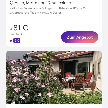
Haan, Mettmann, Deutschland
Idyllisches Ferienhaus in Solingen mit Balkon und Küche für
unvergessliche Tage mit bis zu 4 Gästen
81 €
ab
pro Nacht
Zum Angebot
5.0