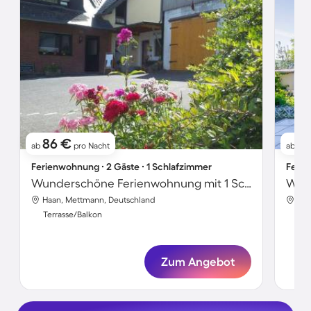
86 €
1
ab
pro Nacht
ab
Ferienwohnung ∙ 2 Gäste ∙ 1 Schlafzimmer
Ferie
Wunderschöne Ferienwohnung mit 1 Schlafzimmer für 2 Personen
Woh
Haan, Mettmann, Deutschland
Haa
Terrasse/Balkon
Ter
Zum Angebot