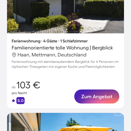
Ferienwohnung ∙ 4 Gäste ∙ 1 Schlafzimmer
Familienorientierte tolle Wohnung | Bergblick
Haan, Mettmann, Deutschland
Ferienwohnung mit atemberaubendem Bergblick für 4 Personen im
idyllischen Theegarten mit eigener Küche und Parkmöglichkeiten
103 €
ab
pro Nacht
Zum Angebot
5.0