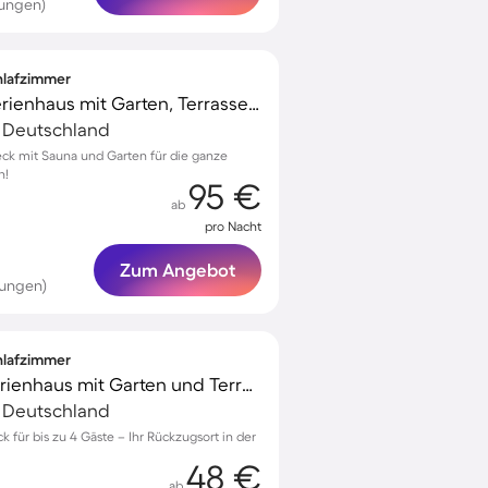
tungen)
chlafzimmer
Kinderfreundliches Ferienhaus mit Garten, Terrasse und Sauna | Haustiere erlaubt
, Deutschland
beck mit Sauna und Garten für die ganze
n!
95 €
ab
pro Nacht
Zum Angebot
tungen)
chlafzimmer
Voll ausgestattetes Ferienhaus mit Garten und Terrasse | Haustiere sind willkommen
, Deutschland
k für bis zu 4 Gäste – Ihr Rückzugsort in der
48 €
ab