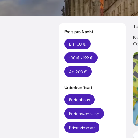
T
Preis pro Nacht
Ba
Co
Bis 100 €
100 € - 199 €
Ab 200 €
Unterkunftsart
Ferienhaus
Ferienwohnung
Privatzimmer