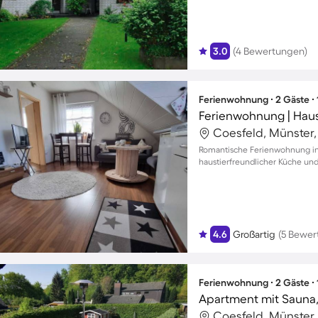
3.0
(4 Bewertungen)
Ferienwohnung ∙ 2 Gäste ∙
Ferienwohnung | Haus
Coesfeld, Münster
Romantische Ferienwohnung in 
haustierfreundlicher Küche u
4.6
Großartig
(5 Bewer
Ferienwohnung ∙ 2 Gäste ∙
Coesfeld, Münster