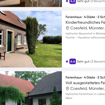
4.2
Sehr gut
(9 Bewer
Ferienhaus ∙ 4 Gäste ∙ 2 S
Coesfeld, Münster
Idyllischer Bauernhof in Biller
Familie – Haustiere willkomme
4.4
Sehr gut
(3 Bewer
Ferienhaus ∙ 4 Gäste ∙ 2 S
Coesfeld, Münster
Idyllisches Ferienhaus in Lasbec
Natur