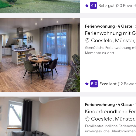
4.1
Sehr gut
(20 Bewer
Ferienwohnung ∙ 4 Gäste ∙
Ferienwohnung mit Gr
Coesfeld, Münster
Gemütliche Ferienwohnung mit
Momente zu viert
5.0
Exzellent
(12 Bewe
Ferienwohnung ∙ 4 Gäste ∙
Kinderfreundliche F
Coesfeld, Münster
Familienfreundliche Ferienwoh
unvergessliche Urlaubsmoment