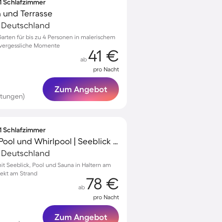
 1 Schlafzimmer
 und Terrasse
, Deutschland
arten für bis zu 4 Personen in malerischem
unvergessliche Momente
41 €
ab
pro Nacht
Zum Angebot
rtungen)
 1 Schlafzimmer
Wohnung mit Sauna, Pool und Whirlpool | Seeblick | Haustierfreundlich
, Deutschland
 Seeblick, Pool und Sauna in Haltern am
rekt am Strand
78 €
ab
pro Nacht
Zum Angebot