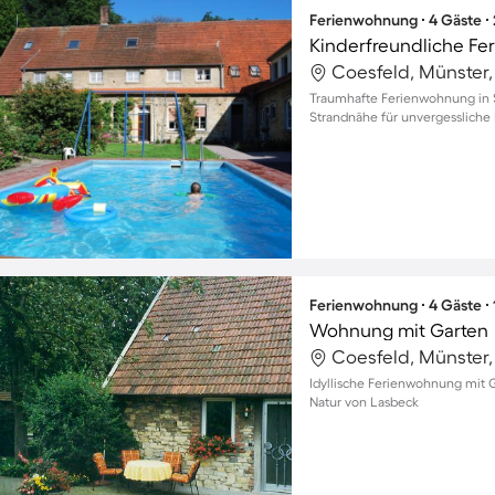
Ferienwohnung ∙ 4 Gäste ∙
Coesfeld, Münster
Traumhafte Ferienwohnung in 
Strandnähe für unvergessliche 
Ferienwohnung ∙ 4 Gäste ∙
Wohnung mit Garten
Coesfeld, Münster
Idyllische Ferienwohnung mit G
Natur von Lasbeck