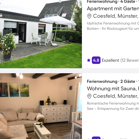
Ferienwohnung ∙ 4 Gäste ∙
Apartment mit Garten
Coesfeld, Münster
Idyllische Ferienwohnung mit G
Borken - Ihr Rückzugsort für 
4.8
Exzellent
(12 Bewe
Ferienwohnung ∙ 2 Gäste ∙
Coesfeld, Münster
Romantische Ferienwohnung mit
See – Entspannung für Zwei di