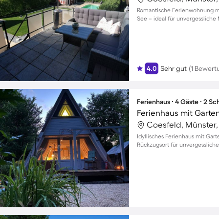
Romantische Ferienwohnung mi
See – ideal für unvergesslich
4.0
Sehr gut
(1 Bewert
Ferienhaus ∙ 4 Gäste ∙ 2 S
Ferienhaus mit Garten
Coesfeld, Münster
Idyllisches Ferienhaus mit Garte
Rückzugsort für unvergessliche