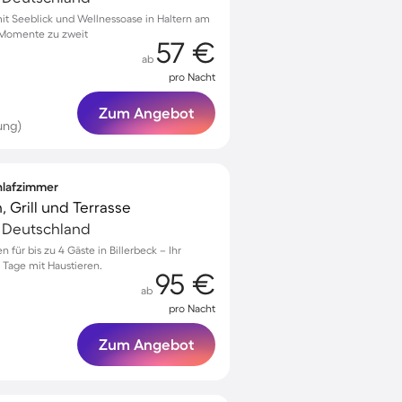
t Seeblick und Wellnessoase in Haltern am
e Momente zu zweit
57 €
ab
pro Nacht
Zum Angebot
ung)
chlafzimmer
, Grill und Terrasse
, Deutschland
n für bis zu 4 Gäste in Billerbeck – Ihr
 Tage mit Haustieren.
95 €
ab
pro Nacht
Zum Angebot