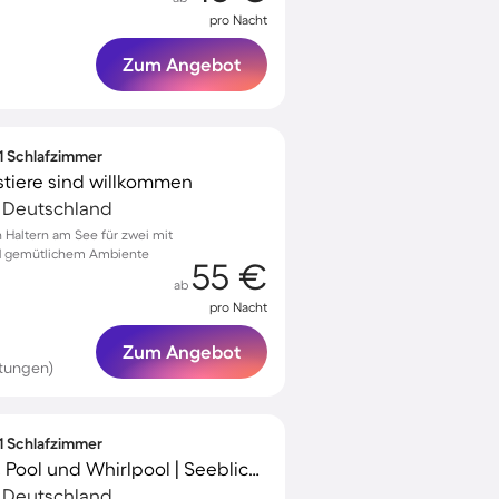
pro Nacht
Zum Angebot
 1 Schlafzimmer
tiere sind willkommen
, Deutschland
Haltern am See für zwei mit
nd gemütlichem Ambiente
55 €
ab
pro Nacht
Zum Angebot
tungen)
 1 Schlafzimmer
Apartment mit Sauna, Pool und Whirlpool | Seeblick | Haustiere erlaubt
, Deutschland