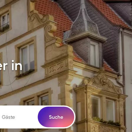
r in
Gäste
Suche