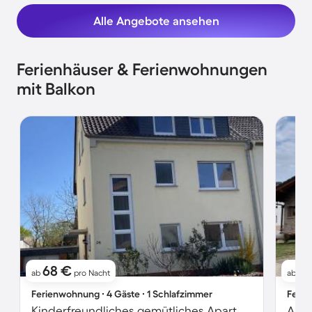
Alle Angebote ansehen
Ferienhäuser & Ferienwohnungen
mit Balkon
68 €
9
ab
pro Nacht
ab
Ferienwohnung ∙ 4 Gäste ∙ 1 Schlafzimmer
Ferie
Kinderfreundliches gemütliches Apartment mit Terrasse | Gartenblick
Apar