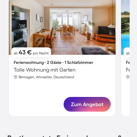
43 €
91
ab
pro Nacht
ab
Ferienwohnung ∙ 2 Gäste ∙ 1 Schlafzimmer
Ferie
Tolle Wohnung mit Garten
Feri
Remagen, Ahrweiler, Deutschland
Rem
Zum Angebot