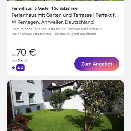
Ferienhaus ∙ 3 Gäste ∙ 1 Schlafzimmer
Ferienhaus mit Garten und Terrasse | Perfekt für die Arbeit von Zuhause
Remagen, Ahrweiler, Deutschland
Gemütliches Ferienhaus für kleine Familien mit Garten in
malerischem Oberwinter – Ihr Rückzugsort am Rhein!
70 €
ab
pro Nacht
Zum Angebot
4.4