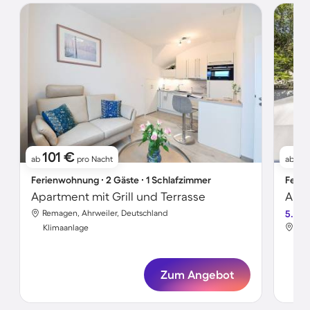
101 €
2
ab
pro Nacht
ab
Ferienwohnung ∙ 2 Gäste ∙ 1 Schlafzimmer
Ferie
Apartment mit Grill und Terrasse
Apar
Remagen, Ahrweiler, Deutschland
5.0
Rem
Klimaanlage
Kli
Zum Angebot