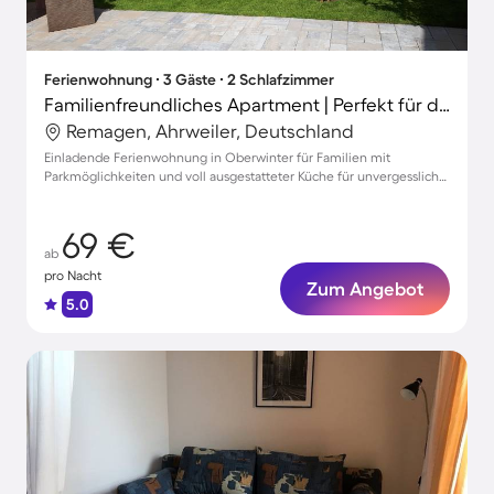
Ferienwohnung ∙ 3 Gäste ∙ 2 Schlafzimmer
Familienfreundliches Apartment | Perfekt für die Arbeit von Zuhause
Remagen, Ahrweiler, Deutschland
Einladende Ferienwohnung in Oberwinter für Familien mit
Parkmöglichkeiten und voll ausgestatteter Küche für unvergessliche
Momente.
69 €
ab
pro Nacht
Zum Angebot
5.0