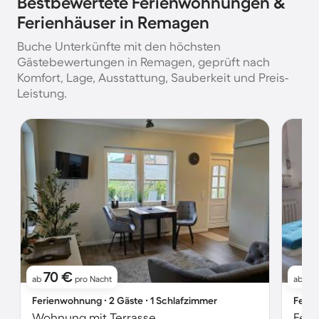
Bestbewertete Ferienwohnungen &
Ferienhäuser in Remagen
Buche Unterkünfte mit den höchsten
Gästebewertungen in Remagen, geprüft nach
Komfort, Lage, Ausstattung, Sauberkeit und Preis-
Leistung.
70 €
6
ab
pro Nacht
ab
Ferienwohnung ∙ 2 Gäste ∙ 1 Schlafzimmer
Ferie
Wohnung mit Terrasse
Feri