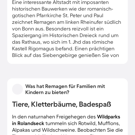
Eine interessante Altstadt mit imposanten
historischen Bauwerken wie der romanisch-
gotischen Pfarrkirche St. Peter und Paul
zeichnet Remagen am linken Rheinufer südlich
von Bonn aus. Besonders reizvoll ist ein
Spaziergang im Historischen Dreieck rund um
das Rathaus, wo sich im 1. Jhd das römische
Kastell Rigomagus befand. Einen prächtigen
Blick auf das Siebengebirge genießen Sie von
der charmanten Rheinpromenade aus. In den
schmucken Villen und Sommerhäusern am
Rheinufer finden Sie eine stilvolle Unterkunft.
Was hat Remagen für Familien mit
Kindern zu bieten?
Tiere, Kletterbäume, Badespaß
In den naturnahen Freigehegen des
Wildparks
in Rolandseck
tummeln sich Rotwild, Mufflons,
Alpakas und Wildschweine. Beobachten Sie die