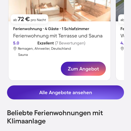
72 €
4
ab
pro Nacht
ab
Ferienwohnung ∙ 4 Gäste ∙ 1 Schlafzimmer
Ferie
Ferienwohnung mit Terrasse und Sauna
Woh
5.0
Exzellent
(7 Bewertungen)
4.7
Remagen, Ahrweiler, Deutschland
Rem
Sauna
Sa
Zum Angebot
Alle Angebote ansehen
Beliebte Ferienwohnungen mit
Klimaanlage