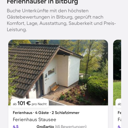
Ferienhäuser in Bitburg
Buche Unterkünfte mit den höchsten
Gästebewertungen in Bitburg, geprüft nach
Komfort, Lage, Ausstattung, Sauberkeit und Preis-
Leistung.
101 €
6
ab
pro Nacht
ab
Ferienhaus ∙ 4 Gäste ∙ 2 Schlafzimmer
Ferie
Ferienhaus Stausee
4.5
Großartig
(65 Bewertungen)
4.7