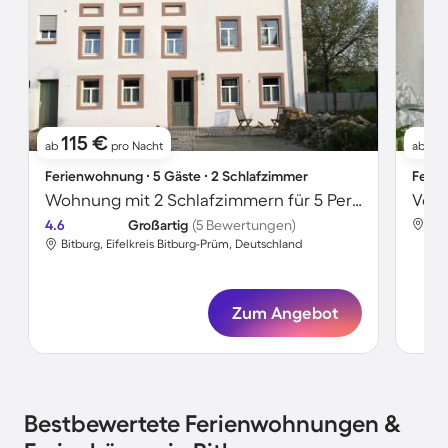
115 €
1
ab
pro Nacht
ab
Ferienwohnung ∙ 5 Gäste ∙ 2 Schlafzimmer
Ferie
Wohnung mit 2 Schlafzimmern für 5 Personen
Voll
4.6
Großartig
(5 Bewertungen)
Bit
Bitburg, Eifelkreis Bitburg-Prüm, Deutschland
Zum Angebot
Bestbewertete Ferienwohnungen &