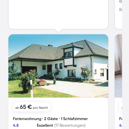
Geräu
Schlaf
Bewer
65 €
ab
pro Nacht
ab
Ferienwohnung ∙ 2 Gäste ∙ 1 Schlafzimmer
Ferie
4.8
Exzellent
(17 Bewertungen)
4.0