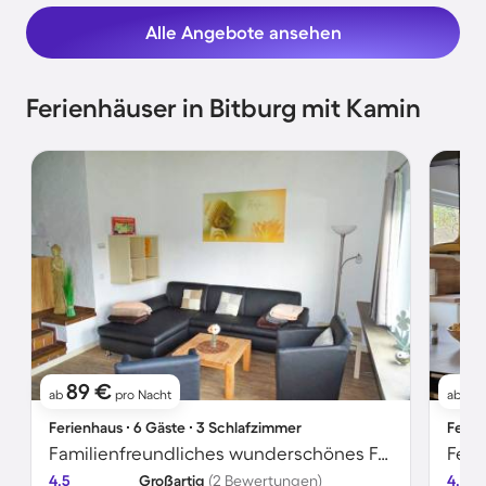
Alle Angebote ansehen
Ferienhäuser in Bitburg mit Kamin
89 €
1
ab
pro Nacht
ab
Ferienhaus ∙ 6 Gäste ∙ 3 Schlafzimmer
Ferie
Familienfreundliches wunderschönes Ferienhaus mit Terrasse, Garten und Grill | Panoramablick | Haustierfreundlich
4.5
Großartig
(2 Bewertungen)
4.4