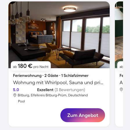
180 €
1
ab
pro Nacht
ab
Ferienwohnung ∙ 2 Gäste ∙ 1 Schlafzimmer
Ferie
Wohnung mit Whirlpool, Sauna und privatem Pool
5.0
Exzellent
(3 Bewertungen)
Bit
Bitburg, Eifelkreis Bitburg-Prüm, Deutschland
Poo
Pool
Zum Angebot