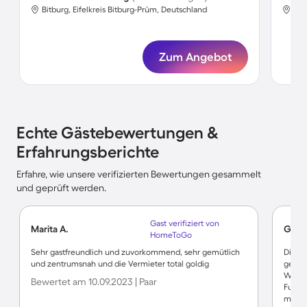
Bitburg, Eifelkreis Bitburg-Prüm, Deutschland
Bit
Zum Angebot
Echte Gästebewertungen &
Erfahrungsberichte
Erfahre, wie unsere verifizierten Bewertungen gesammelt
und geprüft werden.
Gast verifiziert von
Marita A.
Günt
HomeToGo
Sehr gastfreundlich und zuvorkommend, sehr gemütlich
Die Wo
und zentrumsnah und die Vermieter total goldig
geräu
Was ma
Bewertet am 10.09.2023 | Paar
Fußbod
möglic