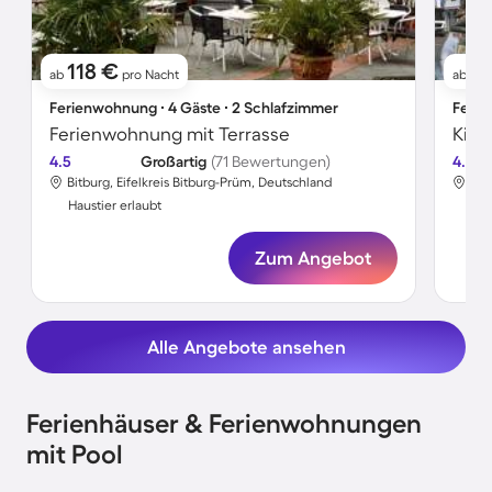
118 €
1
ab
pro Nacht
ab
Ferienwohnung ∙ 4 Gäste ∙ 2 Schlafzimmer
Ferie
Ferienwohnung mit Terrasse
4.5
Großartig
(71 Bewertungen)
4.5
Bitburg, Eifelkreis Bitburg-Prüm, Deutschland
Bit
Haustier erlaubt
Hau
Zum Angebot
Alle Angebote ansehen
Ferienhäuser & Ferienwohnungen
mit Pool