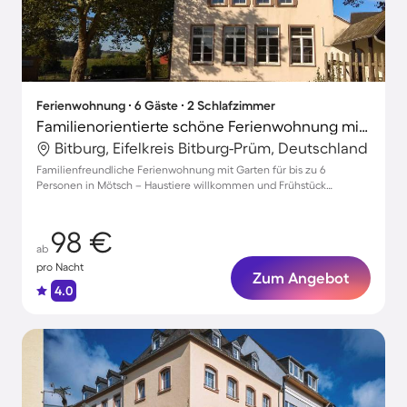
Ferienwohnung ∙ 6 Gäste ∙ 2 Schlafzimmer
Familienorientierte schöne Ferienwohnung mit Terrasse und Garten | Hunde erlaubt
Bitburg, Eifelkreis Bitburg-Prüm, Deutschland
Familienfreundliche Ferienwohnung mit Garten für bis zu 6
Personen in Mötsch – Haustiere willkommen und Frühstück
inklusive!
98 €
ab
pro Nacht
Zum Angebot
4.0