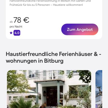
Familienfreundliche Ferienwohnung in Mötsch mit Garten und
Frühstück für bis zu 5 Personen – Haustiere willkommen!
78 €
ab
pro Nacht
Zum Angebot
4.0
Haustierfreundliche Ferienhäuser & -
wohnungen in Bitburg