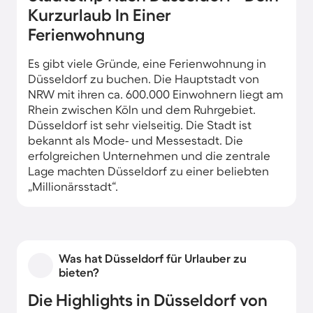
Kurzurlaub In Einer
Ferienwohnung
Es gibt viele Gründe, eine Ferienwohnung in
Düsseldorf zu buchen. Die Hauptstadt von
NRW mit ihren ca. 600.000 Einwohnern liegt am
Rhein zwischen Köln und dem Ruhrgebiet.
Düsseldorf ist sehr vielseitig. Die Stadt ist
bekannt als Mode- und Messestadt. Die
erfolgreichen Unternehmen und die zentrale
Lage machten Düsseldorf zu einer beliebten
„Millionärsstadt“.
Ein Kurzurlaub hier muss aber nicht teuer sein.
Wenn Sie sich für eine individuelle Unterkunft
im Ferienhaus entscheiden. Düsseldorf hat
Was hat Düsseldorf für Urlauber zu
auch eine lebhafte Kulturszene. Konzerte, Oper
bieten?
und Theater lassen sich sehr gut mit einer
Übernachtung kombinieren. Unzählige
Die Highlights in Düsseldorf von
Restaurants, Cafés und Kneipen reihen sich in