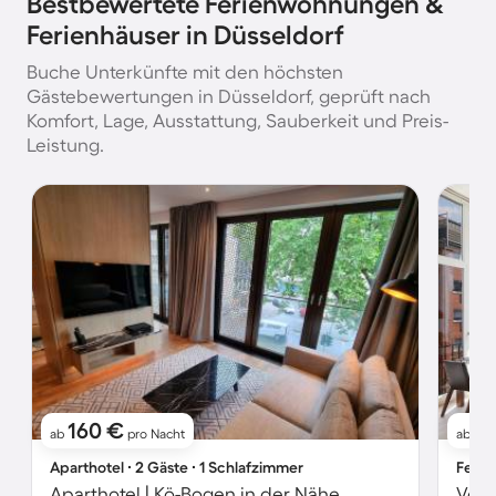
Bestbewertete Ferienwohnungen &
Ferienhäuser in Düsseldorf
Buche Unterkünfte mit den höchsten
Gästebewertungen in Düsseldorf, geprüft nach
Komfort, Lage, Ausstattung, Sauberkeit und Preis-
Leistung.
160 €
21
ab
pro Nacht
ab
Aparthotel ∙ 2 Gäste ∙ 1 Schlafzimmer
Ferie
Aparthotel | Kö-Bogen in der Nähe