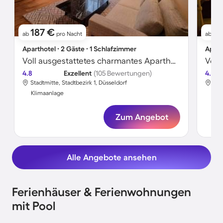
187 €
2
ab
pro Nacht
ab
Aparthotel ∙ 2 Gäste ∙ 1 Schlafzimmer
Apart
Voll ausgestattetes charmantes Aparthotel | Kö-Bogen-Nähe | Ideal für Homeoffice | Haustierfreundlich
4.8
Exzellent
(105 Bewertungen)
4.7
Stadtmitte, Stadtbezirk 1, Düsseldorf
Fri
Klimaanlage
Kli
Zum Angebot
Alle Angebote ansehen
Ferienhäuser & Ferienwohnungen
mit Pool