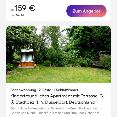
159 €
ab
Zum Angebot
pro Nacht
Ferienwohnung ∙ 2 Gäste ∙ 1 Schlafzimmer
Kinderfreundliches Apartment mit Terrasse, Grill und Garten
Stadtbezirk 4, Düsseldorf, Deutschland
Gemütliche Ferienwohnung für zwei im grünen Stadtbezirk 4 mit
Garten und Küche – ideal für Familien und Erholungssuchende!