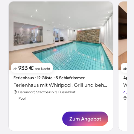
933 €
1
ab
pro Nacht
ab
Ferienhaus ∙ 12 Gäste ∙ 5 Schlafzimmer
Apart
Ferienhaus mit Whirlpool, Grill und beheiztem Pool | Ideal für Homeoffice
Derendorf, Stadtbezirk 1, Düsseldorf
4.6
Sta
Pool
Poo
Zum Angebot