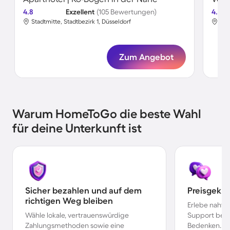
4.8
Exzellent
(105 Bewertungen)
4.7
Stadtmitte, Stadtbezirk 1, Düsseldorf
Unt
Zum Angebot
Warum HomeToGo die beste Wahl
für deine Unterkunft ist
Sicher bezahlen und auf dem
Preisgekr
richtigen Weg bleiben
Erlebe nahtl
Wähle lokale, vertrauenswürdige
Support bei 
Zahlungsmethoden sowie eine
Bedenken.