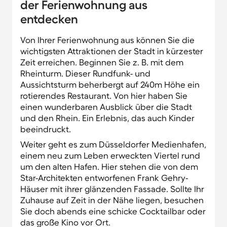
der Ferienwohnung aus
der lebhaften Altstadt aneinander. Sie trägt
deshalb den Spitznamen „die längste Theke
entdecken
der Welt“.
Von Ihrer Ferienwohnung aus können Sie die
Sie reisen mit Kindern? Vermeiden Sie unnötige
wichtigsten Attraktionen der Stadt in kürzester
Kosten und genießen Sie mehr Platz zum
Zeit erreichen. Beginnen Sie z. B. mit dem
Entspannen. Sie bleiben länger in Düsseldorf?
Rheinturm. Dieser Rundfunk- und
Genießen Sie die Vorteile einer bestens
Aussichtsturm beherbergt auf 240m Höhe ein
ausgestatteten Wohnung auf Zeit.
rotierendes Restaurant. Von hier haben Sie
einen wunderbaren Ausblick über die Stadt
Die Ferienhäuser liegen meist in der Nähe von
und den Rhein. Ein Erlebnis, das auch Kinder
öffentlichen Verkehrsmitteln und Geschäften
beeindruckt.
des täglichen Bedarfs. Ob im schicken
Düsseldorfer Norden oder im authentischen
Weiter geht es zum Düsseldorfer Medienhafen,
Süden, Ihre Ferienwohnung bietet Ihnen
einem neu zum Leben erweckten Viertel rund
Komfort und Flexibilität.
um den alten Hafen. Hier stehen die von dem
Star-Architekten entworfenen Frank Gehry-
Häuser mit ihrer glänzenden Fassade. Sollte Ihr
Zuhause auf Zeit in der Nähe liegen, besuchen
Sie doch abends eine schicke Cocktailbar oder
das große Kino vor Ort.