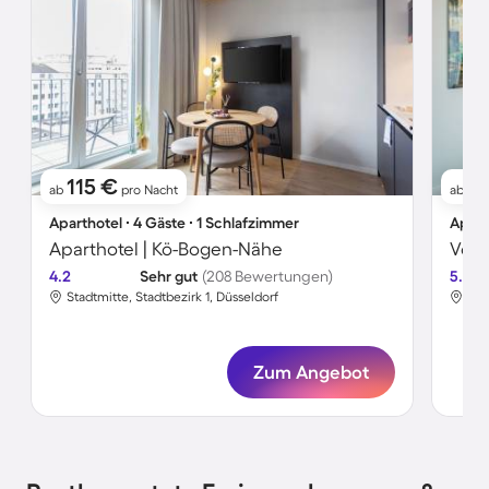
115 €
2
ab
pro Nacht
ab
Aparthotel ∙ 4 Gäste ∙ 1 Schlafzimmer
Apart
Aparthotel | Kö-Bogen-Nähe
4.2
Sehr gut
(208 Bewertungen)
5.0
Stadtmitte, Stadtbezirk 1, Düsseldorf
Alt
Zum Angebot