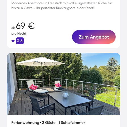
Modernes Aparthotel in Carlstadt mit voll ausgestatteter Küche für
bis zu 4 Gäste – Ihr perfekter Rückzugsort in der Stadt!
69 €
ab
pro Nacht
Zum Angebot
3.6
Ferienwohnung ∙ 2 Gäste ∙ 1 Schlafzimmer