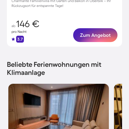
Charmante Familienvilla mit Garten und Balkon in Oberbilk – Ihr
Rückzugsort für entspannte Tage!
146 €
ab
pro Nacht
Zum Angebot
3.7
Beliebte Ferienwohnungen mit
Klimaanlage