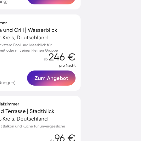
ung)
mmer
a und Grill | Wasserblick
ft-Kreis, Deutschland
 privatem Pool und Meerblick für
it oder mit einer kleinen Gruppe
246 €
ab
pro Nacht
Zum Angebot
tungen)
hlafzimmer
nd Terrasse | Stadtblick
ft-Kreis, Deutschland
t Balkon und Küche für unvergessliche
96 €
ab