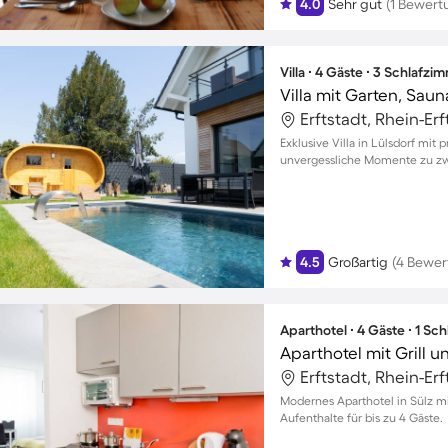
4.0
Sehr gut
(1 Bewert
Villa ∙ 4 Gäste ∙ 3 Schlafzi
Villa mit Garten, Saun
Erftstadt, Rhein-Er
Exklusive Villa in Lülsdorf mit
unvergessliche Momente zu zwe
4.5
Großartig
(4 Bewer
Aparthotel ∙ 4 Gäste ∙ 1 Sc
Aparthotel mit Grill u
Erftstadt, Rhein-Er
Modernes Aparthotel in Sülz mi
Aufenthalte für bis zu 4 Gäste.