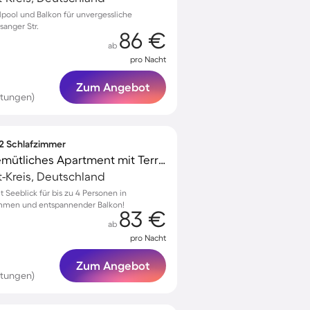
rlpool und Balkon für unvergessliche
anger Str.
86 €
ab
pro Nacht
Zum Angebot
rtungen)
 2 Schlafzimmer
Voll ausgestattetes gemütliches Apartment mit Terrasse | Hunde erlaubt
ft-Kreis, Deutschland
Seeblick für bis zu 4 Personen in
ommen und entspannender Balkon!
83 €
ab
pro Nacht
Zum Angebot
rtungen)