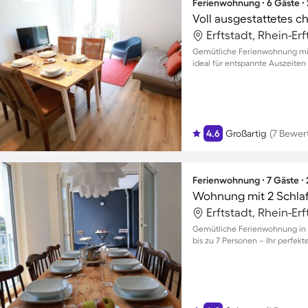
Ferienwohnung ∙ 6 Gäste ∙
Voll ausgestattetes 
Erftstadt, Rhein-Er
Gemütliche Ferienwohnung mit 
ideal für entspannte Auszeiten 
4.6
Großartig
(7 Bewer
Ferienwohnung ∙ 7 Gäste ∙
Wohnung mit 2 Schla
Erftstadt, Rhein-Er
Gemütliche Ferienwohnung in D
bis zu 7 Personen – Ihr perfekt