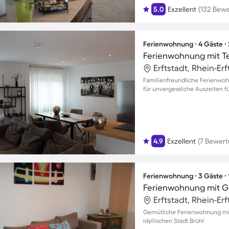
5.0
Exzellent
(132 Bew
Ferienwohnung ∙ 4 Gäste ∙
Ferienwohnung mit T
Erftstadt, Rhein-Er
Familienfreundliche Ferienwoh
für unvergessliche Auszeiten f
4.9
Exzellent
(7 Bewer
Ferienwohnung ∙ 3 Gäste ∙
Erftstadt, Rhein-Er
Gemütliche Ferienwohnung mit 
idyllischen Stadt Brühl