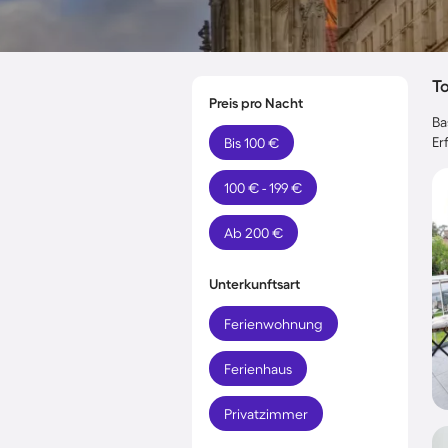
T
Preis pro Nacht
Ba
Er
Bis 100 €
100 € - 199 €
Ab 200 €
Unterkunftsart
Ferienwohnung
Ferienhaus
Privatzimmer