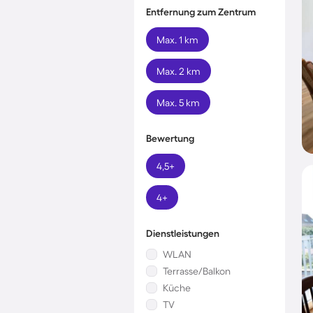
Entfernung zum Zentrum
Max. 1 km
Max. 2 km
Max. 5 km
Bewertung
4,5+
4+
Dienstleistungen
WLAN
Terrasse/Balkon
Küche
TV