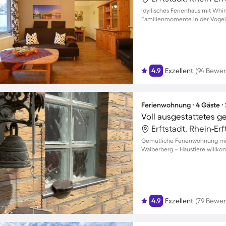
Idyllisches Ferienhaus mit Whi
Familienmomente in der Vogels
4.9
Exzellent
(94 Bewe
Ferienwohnung ∙ 4 Gäste ∙
Erftstadt, Rhein-Er
Gemütliche Ferienwohnung mit 
Walberberg – Haustiere willk
4.9
Exzellent
(79 Bewe