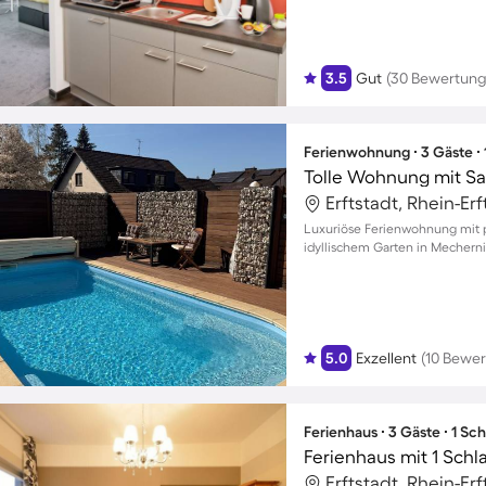
3.5
Gut
(30 Bewertung
Ferienwohnung ∙ 3 Gäste ∙
Tolle Wohnung mit Sa
Erftstadt, Rhein-Er
Luxuriöse Ferienwohnung mit 
idyllischem Garten in Mecherni
5.0
Exzellent
(10 Bewe
Ferienhaus ∙ 3 Gäste ∙ 1 Sc
Ferienhaus mit 1 Schl
Erftstadt, Rhein-Er