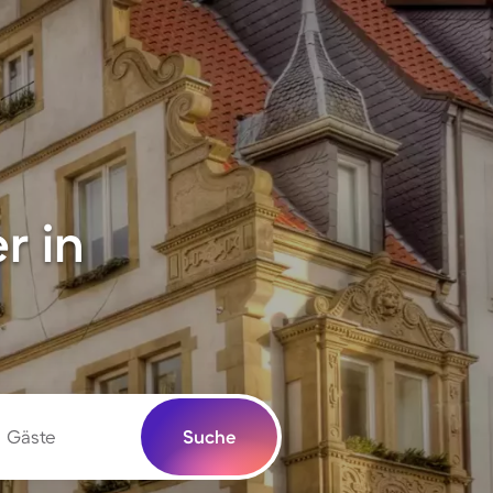
r in
Gäste
Suche