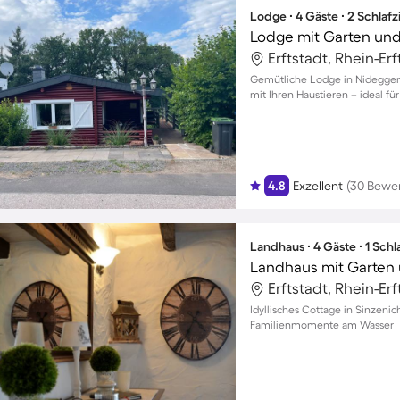
Lodge ∙ 4 Gäste ∙ 2 Schlaf
Lodge mit Garten und 
Erftstadt, Rhein-Er
Gemütliche Lodge in Nideggen
mit Ihren Haustieren – ideal für
4.8
Exzellent
(30 Bewe
Landhaus ∙ 4 Gäste ∙ 1 Sch
Landhaus mit Garten u
Erftstadt, Rhein-Er
Idyllisches Cottage in Sinzeni
Familienmomente am Wasser