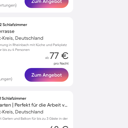
Zum Angebot
ertungen)
 2 Schlafzimmer
errasse
ft-Kreis, Deutschland
nung in Rheinbach mit Küche und Parkplatz
ür bis zu 4 Personen
77 €
ab
pro Nacht
Zum Angebot
tungen)
 1 Schlafzimmer
Ferienwohnung mit Garten | Perfekt für die Arbeit von Zuhause
ft-Kreis, Deutschland
Garten und Balkon für bis zu 3 Gäste in der