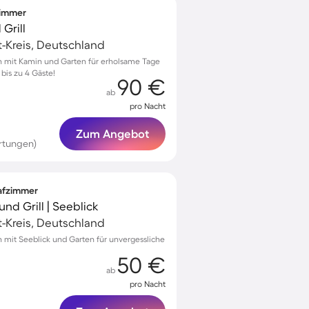
zimmer
Grill
ft-Kreis, Deutschland
 mit Kamin und Garten für erholsame Tage
 bis zu 4 Gäste!
90 €
ab
pro Nacht
Zum Angebot
rtungen)
lafzimmer
nd Grill | Seeblick
ft-Kreis, Deutschland
ch mit Seeblick und Garten für unvergessliche
50 €
ab
pro Nacht