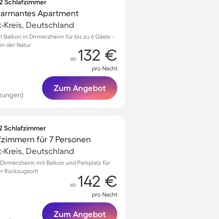
 2 Schlafzimmer
charmantes Apartment
ft-Kreis, Deutschland
Balkon in Dirmerzheim für bis zu 6 Gäste -
in der Natur
132 €
ab
pro Nacht
Zum Angebot
tungen)
 2 Schlafzimmer
fzimmern für 7 Personen
ft-Kreis, Deutschland
irmerzheim mit Balkon und Parkplatz für
er Rückzugsort!
142 €
ab
pro Nacht
Zum Angebot