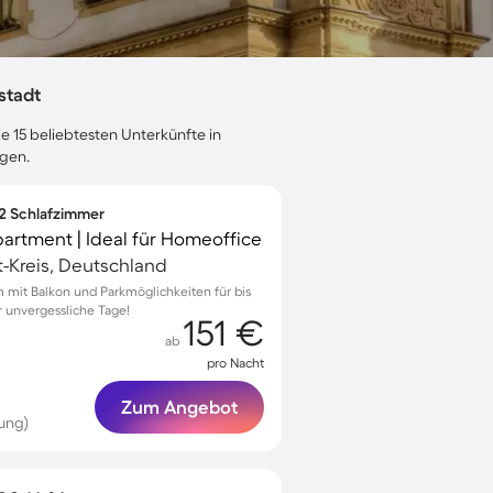
stadt
e 15 beliebtesten Unterkünfte in
ngen.
 2 Schlafzimmer
partment | Ideal für Homeoffice
ft-Kreis, Deutschland
mit Balkon und Parkmöglichkeiten für bis
r unvergessliche Tage!
151 €
ab
pro Nacht
Zum Angebot
ung)