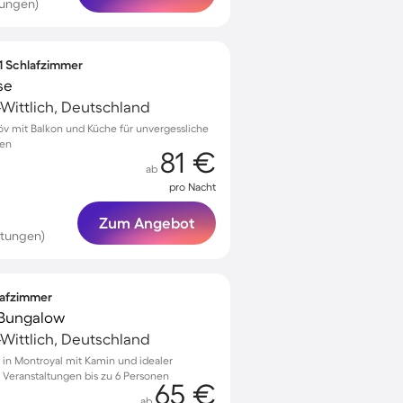
tungen)
 1 Schlafzimmer
se
-Wittlich, Deutschland
öv mit Balkon und Küche für unvergessliche
nen
81 €
ab
pro Nacht
Zum Angebot
rtungen)
lafzimmer
 Bungalow
-Wittlich, Deutschland
 in Montroyal mit Kamin und idealer
 Veranstaltungen bis zu 6 Personen
65 €
ab