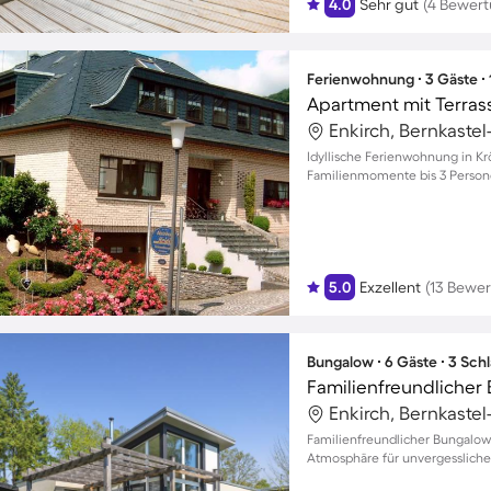
4.0
Sehr gut
(4 Bewer
Ferienwohnung ∙ 3 Gäste ∙
Apartment mit Terras
Enkirch, Bernkastel
Idyllische Ferienwohnung in Kr
Familienmomente bis 3 Perso
5.0
Exzellent
(13 Bewe
Bungalow ∙ 6 Gäste ∙ 3 Sch
Familienfreundlicher
Enkirch, Bernkastel
Familienfreundlicher Bungalow
Atmosphäre für unvergessliche