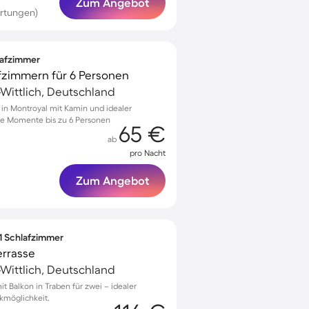
Zum Angebot
rtungen)
lafzimmer
fzimmern für 6 Personen
-Wittlich, Deutschland
n Montroyal mit Kamin und idealer
che Momente bis zu 6 Personen
65 €
ab
pro Nacht
Zum Angebot
 1 Schlafzimmer
errasse
-Wittlich, Deutschland
 Balkon in Traben für zwei – idealer
kmöglichkeit.