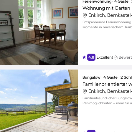
Ferienwohnung ∙ 4 Gäste ∙
Wohnung mit Garten
Enkirch, Bernkastel
Entspannende Ferienwohnung m
Momente in malerischem Trarba
4.8
Exzellent
(4 Bewer
Bungalow ∙ 4 Gäste ∙ 2 Sch
Familienorientierter
Enkirch, Bernkastel
Familienfreundlicher Bungalow
Parkmöglichkeiten – ideal für u
Gäste!