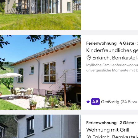
Ferienwohnung ∙ 4 Gäste ∙
Enkirch, Bernkastel
Idyllische Familienferienwohnu
unvergessliche Momente mit bi
4.5
Großartig
(34 Bew
Ferienwohnung ∙ 2 Gäste ∙
Wohnung mit Grill
Enkirch, Bernkastel