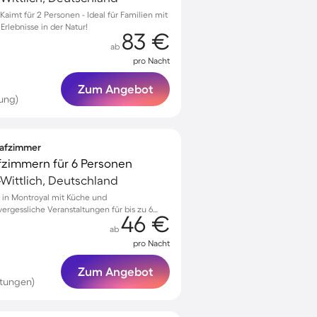
imt für 2 Personen - Ideal für Familien mit
rlebnisse in der Natur!
83 €
ab
pro Nacht
Zum Angebot
ung)
lafzimmer
fzimmern für 6 Personen
-Wittlich, Deutschland
 in Montroyal mit Küche und
ergessliche Veranstaltungen für bis zu 6
46 €
ab
pro Nacht
Zum Angebot
tungen)