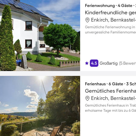
Ferienwohnung ∙ 4 Gäste ∙
Enkirch, Bernkastel
Gemütliche Ferienwohnung in 
unvergessliche Familienmomen
4.5
Großartig
(5 Bewer
Ferienhaus ∙ 6 Gäste ∙ 3 S
Enkirch, Bernkastel
Gemütliches Ferienhaus in Tra
erholsame Tage mit bis zu 6 G