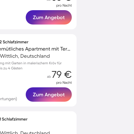
pro Nacht
Zum Angebot
 2 Schlafzimmer
Kinderfreundliches gemütliches Apartment mit Terrasse, Garten und Grill | Gartenblick
-Wittlich, Deutschland
ng mit Garten in malerischem Kröv für
s zu 4 Gästen
79 €
ab
pro Nacht
Zum Angebot
ertungen)
 1 Schlafzimmer
-Wittlich, Deutschland