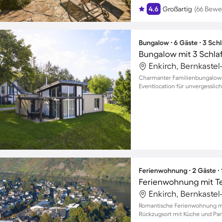
4.6
Großartig
(66 Bewe
Bungalow ∙ 6 Gäste ∙ 3 Sch
Bungalow mit 3 Schla
Enkirch, Bernkastel
Charmanter Familienbungalow i
Eventlocation für unvergessli
Ferienwohnung ∙ 2 Gäste ∙
Ferienwohnung mit T
Enkirch, Bernkastel
Romantische Ferienwohnung mit
Rückzugsort mit Küche und Par