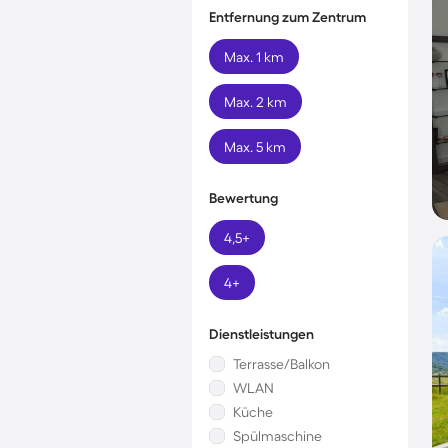
Entfernung zum Zentrum
Max. 1 km
Max. 2 km
Max. 5 km
Bewertung
4,5+
4+
Dienstleistungen
Terrasse/Balkon
WLAN
Küche
Spülmaschine