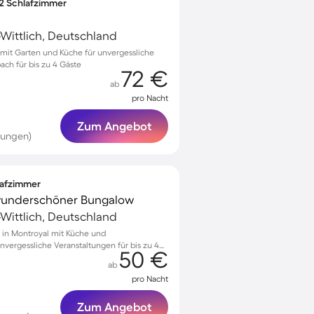
 2 Schlafzimmer
-Wittlich, Deutschland
it Garten und Küche für unvergessliche
ch für bis zu 4 Gäste
72 €
ab
pro Nacht
Zum Angebot
tungen)
lafzimmer
 wunderschöner Bungalow
-Wittlich, Deutschland
 in Montroyal mit Küche und
nvergessliche Veranstaltungen für bis zu 4
50 €
ab
pro Nacht
Zum Angebot