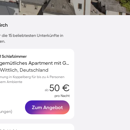
irch
 die 15 beliebtesten Unterkünfte in
en.
 1 Schlafzimmer
Familienfreundliches gemütliches Apartment mit Grill und Terrasse | Haustiere sind willkommen
-Wittlich, Deutschland
nung in Koppelberg für bis zu 4 Personen
ichem Ambiente
50 €
ab
pro Nacht
Zum Angebot
tungen)