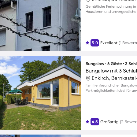
Gemütliche Ferienwohnung in Ka
Haustieren und unvergessliche E
5.0
Exzellent
(1 Bewert
Bungalow ∙ 6 Gäste ∙ 3 Sch
Bungalow mit 3 Schla
Enkirch, Bernkastel
Familienfreundlicher Bungalow
Parkmöglichkeiten ideal für unv
Gäste
4.5
Großartig
(2 Bewer