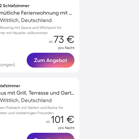
 2 Schlafzimmer
Kinderfreundliche gemütliche Ferienwohnung mit Sauna, Whirlpool und Terrasse | Hunde erlaubt
-Wittlich, Deutschland
Kövenig mit Sauna und Whirlpool für
te mit Haustier willkommen
73 €
ab
pro Nacht
Zum Angebot
tungen)
chlafzimmer
Gemütliches Ferienhaus mit Grill, Terrasse und Garten | Haustiere erlaubt
-Wittlich, Deutschland
ben-Trarbach mit Garten und Küche für
ästen und vierbeinigen Freunden
101 €
ab
pro Nacht