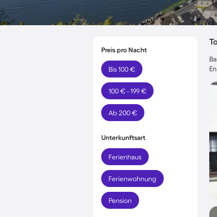
T
Preis pro Nacht
Ba
En
Bis 100 €
100 € - 199 €
Ab 200 €
Unterkunftsart
Ferienhaus
Ferienwohnung
Pension