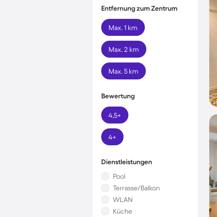
Entfernung zum Zentrum
Max. 1 km
Max. 2 km
Max. 5 km
Bewertung
4,5+
4+
Dienstleistungen
Pool
Terrasse/Balkon
WLAN
Küche