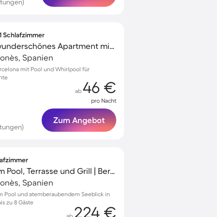
rtungen)
 1 Schlafzimmer
Familienorientiertes wunderschönes Apartment mit Pool, Grill und Whirlpool
elonès, Spanien
rcelona mit Pool und Whirlpool für
nte
46 €
ab
pro Nacht
Zum Angebot
rtungen)
lafzimmer
Landhaus mit privatem Pool, Terrasse und Grill | Bergblick
elonès, Spanien
tem Pool und atemberaubendem Seeblick in
is zu 8 Gäste
224 €
ab