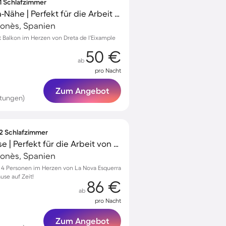
 1 Schlafzimmer
Apartment | Casa Milà-Nähe | Perfekt für die Arbeit von Zuhause
elonès, Spanien
Balkon im Herzen von Dreta de l'Eixample
50 €
ab
pro Nacht
Zum Angebot
rtungen)
 2 Schlafzimmer
Apartment mit Terrasse | Perfekt für die Arbeit von Zuhause
elonès, Spanien
4 Personen im Herzen von La Nova Esquerra
use auf Zeit!
86 €
ab
pro Nacht
Zum Angebot