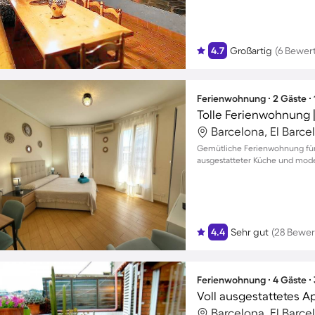
4.7
Großartig
(6 Bewer
Ferienwohnung ∙ 2 Gäste ∙
Tolle Ferienwohnung |
Barcelona, El Barc
Gemütliche Ferienwohnung für 2
ausgestatteter Küche und mod
4.4
Sehr gut
(28 Bewe
Ferienwohnung ∙ 4 Gäste ∙
Barcelona, El Barc