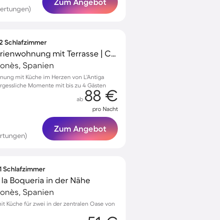
Zum Angebot
ertungen)
 2 Schlafzimmer
Familienorientierte Ferienwohnung mit Terrasse | Casa Milà in der Nähe | Stadtblick
elonès, Spanien
nung mit Küche im Herzen von L'Antiga
ergessliche Momente mit bis zu 4 Gästen
88 €
ab
pro Nacht
Zum Angebot
rtungen)
 1 Schlafzimmer
la Boqueria in der Nähe
elonès, Spanien
 Küche für zwei in der zentralen Oase von