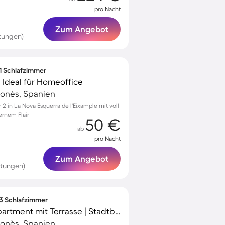
pro Nacht
Zum Angebot
tungen)
 1 Schlafzimmer
 Ideal für Homeoffice
elonès, Spanien
 in La Nova Esquerra de l'Eixample mit voll
ernem Flair
50 €
ab
pro Nacht
Zum Angebot
rtungen)
 3 Schlafzimmer
Voll ausgestattetes Apartment mit Terrasse | Stadtblick
elonès, Spanien