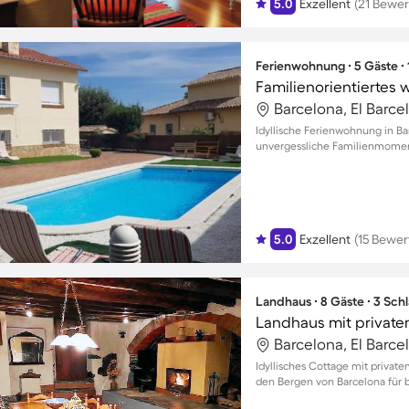
5.0
Exzellent
(21 Bewe
Ferienwohnung ∙ 5 Gäste ∙
Barcelona, El Barc
Idyllische Ferienwohnung in Ba
unvergessliche Familienmome
5.0
Exzellent
(15 Bewe
Landhaus ∙ 8 Gäste ∙ 3 Sch
Barcelona, El Barc
Idyllisches Cottage mit priva
den Bergen von Barcelona für b