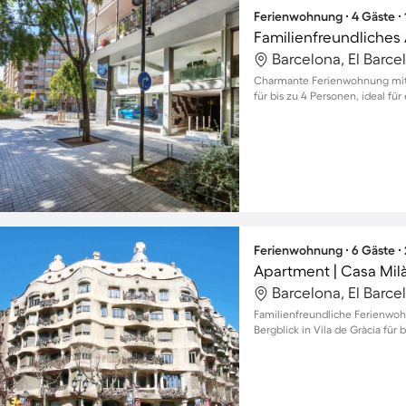
Ferienwohnung ∙ 4 Gäste ∙
Familienfreundliches
Barcelona, El Barc
Charmante Ferienwohnung mit B
für bis zu 4 Personen, ideal fü
Ferienwohnung ∙ 6 Gäste ∙
Apartment | Casa Milà
Barcelona, El Barc
Familienfreundliche Ferienw
Bergblick in Vila de Gràcia für 