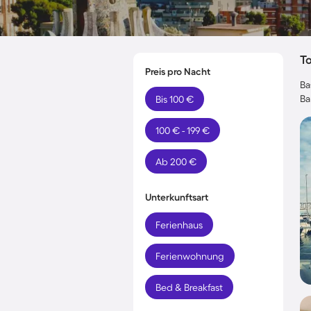
T
Preis pro Nacht
Ba
Ba
Bis 100 €
100 € - 199 €
Ab 200 €
Unterkunftsart
Ferienhaus
Ferienwohnung
Bed & Breakfast