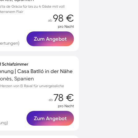
a de Gràcia für bis zu 4 Gäste mit voll
terranem Flair
98 €
ab
pro Nacht
Zum Angebot
ertungen)
 1 Schlafzimmer
ung | Casa Batlló in der Nähe
elonès, Spanien
rzen von El Raval für unvergessliche
78 €
ab
pro Nacht
Zum Angebot
ung)