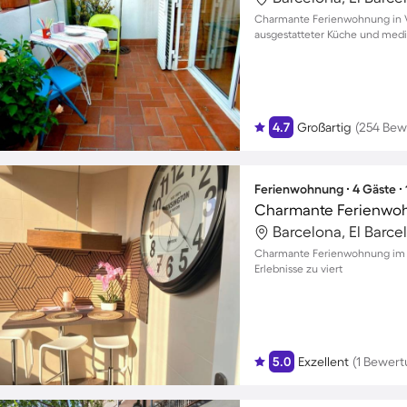
Charmante Ferienwohnung in Vil
ausgestatteter Küche und medi
4.7
Großartig
(254 Bew
Ferienwohnung ∙ 4 Gäste ∙
Charmante Ferienwohn
Barcelona, El Barc
Charmante Ferienwohnung im He
Erlebnisse zu viert
5.0
Exzellent
(1 Bewert