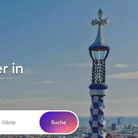
r in
n
Gäste
Suche