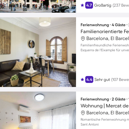
4.7
Großartig
(237 Bew
Ferienwohnung ∙ 4 Gäste ∙
Barcelona, El Barc
Familienfreundliche Ferienwoh
Esquerra de l'Eixample für unv
4.4
Sehr gut
(107 Bewe
Ferienwohnung ∙ 2 Gäste ∙
Wohnung | Mercat de 
Barcelona, El Barc
Romantische Ferienwohnung mit
Sant Antoni