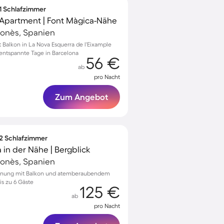
 1 Schlafzimmer
 Apartment | Font Màgica-Nähe
elonès, Spanien
alkon in La Nova Esquerra de l'Eixample
r entspannte Tage in Barcelona
56 €
ab
pro Nacht
Zum Angebot
 2 Schlafzimmer
 in der Nähe | Bergblick
elonès, Spanien
ohnung mit Balkon und atemberaubendem
bis zu 6 Gäste
125 €
ab
pro Nacht