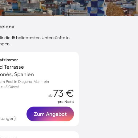
celona
r die 15 beliebtesten Unterkünfte in
ungen.
lafzimmer
d Terrasse
elonès, Spanien
em Pool in Diagonal Mar – ein
 zu 5 Gäste!
73 €
ab
pro Nacht
Zum Angebot
rtungen)