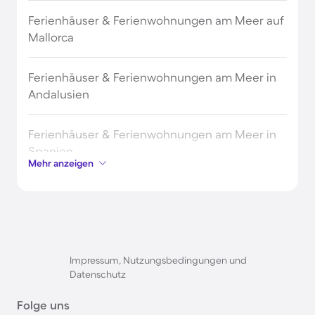
Ferienhäuser & Ferienwohnungen am Meer auf
Mallorca
Ferienhäuser & Ferienwohnungen am Meer in
Andalusien
Ferienhäuser & Ferienwohnungen am Meer in
Spanien
Mehr anzeigen
Partyurlaub auf Ibiza
Partyurlaub auf Mallorca
Impressum, Nutzungsbedingungen und
Partyurlaub in Lloret de Mar
Datenschutz
Folge uns
Partyurlaub in Spanien