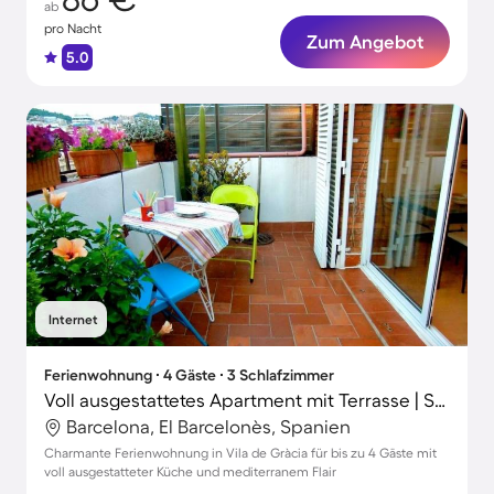
ab
pro Nacht
Zum Angebot
5.0
Internet
Ferienwohnung ∙ 4 Gäste ∙ 3 Schlafzimmer
Voll ausgestattetes Apartment mit Terrasse | Stadtblick
Barcelona, El Barcelonès, Spanien
Charmante Ferienwohnung in Vila de Gràcia für bis zu 4 Gäste mit
voll ausgestatteter Küche und mediterranem Flair