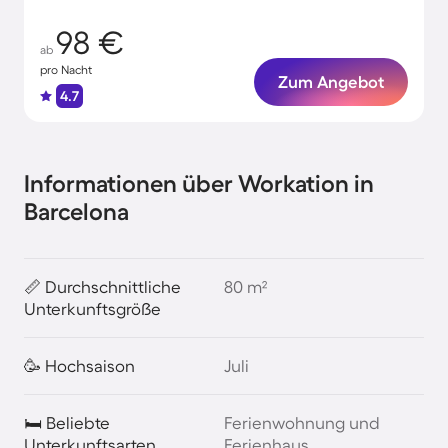
98 €
ab
pro Nacht
Zum Angebot
4.7
Informationen über Workation in
Barcelona
📏 Durchschnittliche
80 m²
Unterkunftsgröße
🥳 Hochsaison
Juli
🛏️ Beliebte
Ferienwohnung und
Unterkunftsarten
Ferienhaus