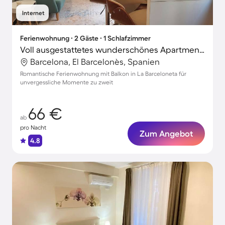
Internet
Ferienwohnung ∙ 2 Gäste ∙ 1 Schlafzimmer
Voll ausgestattetes wunderschönes Apartment mit Terrasse | Parc de la Ciutadella-Nähe | Stadtblick | Nah am Strand
Barcelona, El Barcelonès, Spanien
Romantische Ferienwohnung mit Balkon in La Barceloneta für
unvergessliche Momente zu zweit
66 €
ab
pro Nacht
Zum Angebot
4.8