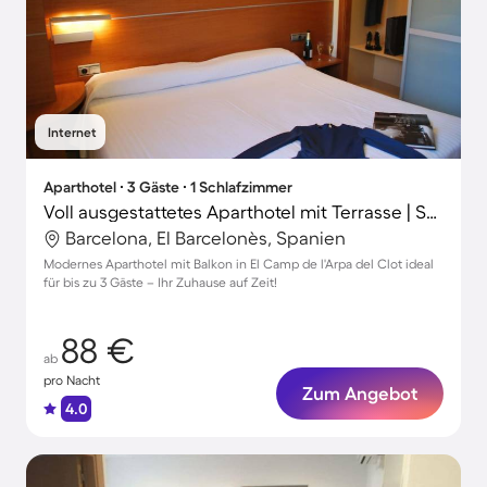
Internet
Aparthotel ∙ 3 Gäste ∙ 1 Schlafzimmer
Voll ausgestattetes Aparthotel mit Terrasse | Sagrada Família-Nähe | Gartenblick
Barcelona, El Barcelonès, Spanien
Modernes Aparthotel mit Balkon in El Camp de l'Arpa del Clot ideal
für bis zu 3 Gäste – Ihr Zuhause auf Zeit!
88 €
ab
pro Nacht
Zum Angebot
4.0