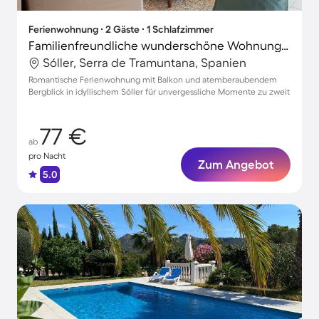
Ferienwohnung ∙ 2 Gäste ∙ 1 Schlafzimmer
Familienfreundliche wunderschöne Wohnung mit Grill | Bergblick | Nah am Strand
Sóller, Serra de Tramuntana, Spanien
Romantische Ferienwohnung mit Balkon und atemberaubendem
Bergblick in idyllischem Sóller für unvergessliche Momente zu zweit
77 €
ab
pro Nacht
Zum Angebot
5.0