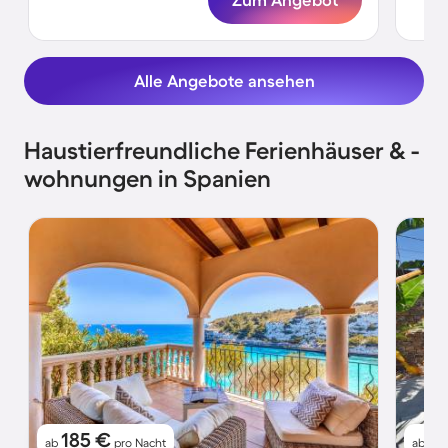
Alle Angebote ansehen
Haustierfreundliche Ferienhäuser & -
wohnungen in Spanien
185 €
1
ab
pro Nacht
ab