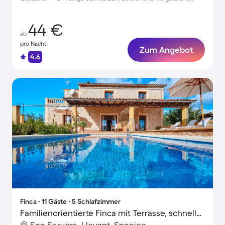
Urlaubsmomente
44 €
ab
pro Nacht
Zum Angebot
4.6
Finca ∙ 11 Gäste ∙ 5 Schlafzimmer
Familienorientierte Finca mit Terrasse, schnellem Internet und privatem Pool | Gartenblick | Ideal für Homeoffice | Hunde erlaubt
Son Servera, Llevant, Spanien