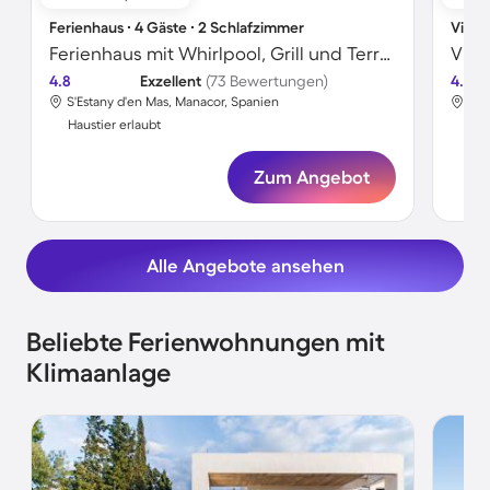
Ferienhaus ∙ 4 Gäste ∙ 2 Schlafzimmer
Villa 
Ferienhaus mit Whirlpool, Grill und Terrasse
Vill
4.8
Exzellent
(73 Bewertungen)
4.5
S'Estany d'en Mas, Manacor, Spanien
Tor
Haustier erlaubt
Hau
Zum Angebot
Alle Angebote ansehen
Beliebte Ferienwohnungen mit
Klimaanlage