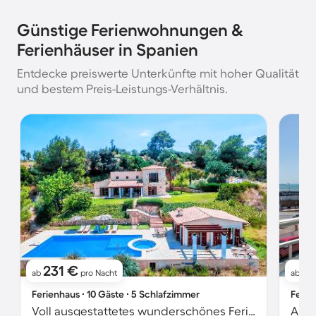
Günstige Ferienwohnungen &
Ferienhäuser in Spanien
Entdecke preiswerte Unterkünfte mit hoher Qualität
und bestem Preis-Leistungs-Verhältnis.
231 €
8
ab
pro Nacht
ab
Ferienhaus ∙ 10 Gäste ∙ 5 Schlafzimmer
Ferie
Voll ausgestattetes wunderschönes Ferienhaus mit Whirlpool, Pool und Grill | Gartenblick