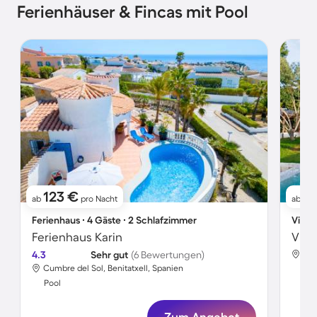
Ferienhäuser & Fincas mit Pool
123 €
2
ab
pro Nacht
ab
Ferienhaus ∙ 4 Gäste ∙ 2 Schlafzimmer
Villa 
Ferienhaus Karin
4.3
Sehr gut
(6 Bewertungen)
Cie
Cumbre del Sol, Benitatxell, Spanien
Poo
Pool
Zum Angebot