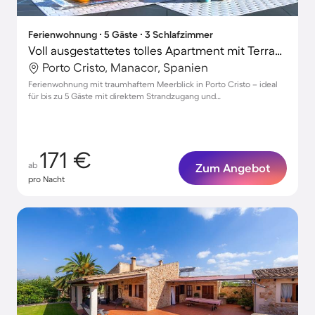
Ferienwohnung ∙ 5 Gäste ∙ 3 Schlafzimmer
Voll ausgestattetes tolles Apartment mit Terrasse | Meerblick | Nah am Strand | Ideal für Homeoffice
Porto Cristo, Manacor, Spanien
Ferienwohnung mit traumhaftem Meerblick in Porto Cristo – ideal
für bis zu 5 Gäste mit direktem Strandzugang und
Parkmöglichkeiten
171 €
ab
Zum Angebot
pro Nacht