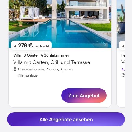
278 €
1
ab
pro Nacht
ab
Villa ∙ 8 Gäste ∙ 4 Schlafzimmer
Ferie
Villa mit Garten, Grill und Terrasse
Cielo de Bonaire, Alcúdia, Spanien
4.9
Bah
Klimaanlage
Kli
Zum Angebot
Alle Angebote ansehen