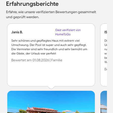
Erfahrungsberichte
Erfahre, wie unsere verifizierten Bewertungen gesammelt
und geprüft werden.
Gast verifiziert von
Janis B.
ISMA
HomeToGo
Sehr schönes und gepflegtes Haus mit extrem viel
Die Ga
Umschwung. Der Pool ist super und auch sehr gepflegt.
Unterk
Die Vermieter sind sehr freundlich und sehr bemüht um
ruhig 
die Gäste, der Urlaub war perfekt
was fü
bewus
Bewertet am 01.08.2026 | Familie
Wir h
die Un
Bewer