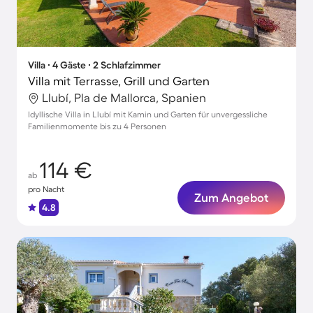
Villa ∙ 4 Gäste ∙ 2 Schlafzimmer
Villa mit Terrasse, Grill und Garten
Llubí, Pla de Mallorca, Spanien
Idyllische Villa in Llubí mit Kamin und Garten für unvergessliche
Familienmomente bis zu 4 Personen
114 €
ab
pro Nacht
Zum Angebot
4.8