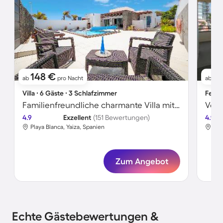
148 €
9
ab
pro Nacht
ab
Villa ∙ 6 Gäste ∙ 3 Schlafzimmer
Ferie
Familienfreundliche charmante Villa mit privatem Pool, Garten und Terrasse | Bergblick
4.9
Exzellent
(151 Bewertungen)
4.9
Playa Blanca, Yaiza, Spanien
Pla
Zum Angebot
Echte Gästebewertungen &