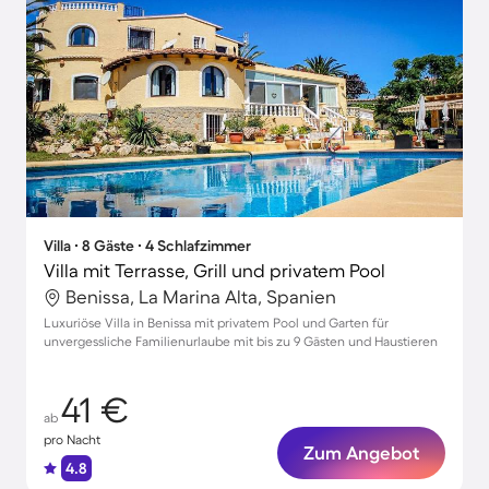
Villa ∙ 8 Gäste ∙ 4 Schlafzimmer
Villa mit Terrasse, Grill und privatem Pool
Benissa, La Marina Alta, Spanien
Luxuriöse Villa in Benissa mit privatem Pool und Garten für
unvergessliche Familienurlaube mit bis zu 9 Gästen und Haustieren
41 €
ab
pro Nacht
Zum Angebot
4.8