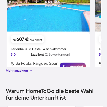
607 €
1
ab
pro Nacht
ab
Ferienhaus ∙ 8 Gäste ∙ 4 Schlafzimmer
Ferie
5.0
Exzellent
(2 Bewertungen)
5.0
Sa Pobla, Raiguer, Spanien
A
Zum Angebot
Mehr anzeigen
Warum HomeToGo die beste Wahl
für deine Unterkunft ist