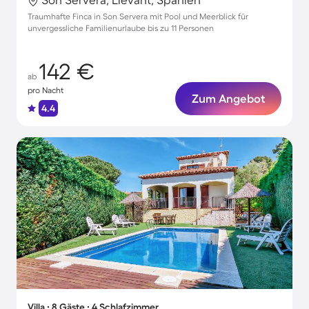
Traumhafte Finca in Son Servera mit Pool und Meerblick für
unvergessliche Familienurlaube bis zu 11 Personen
142 €
ab
pro Nacht
Zum Angebot
4.4
Villa ∙ 8 Gäste ∙ 4 Schlafzimmer