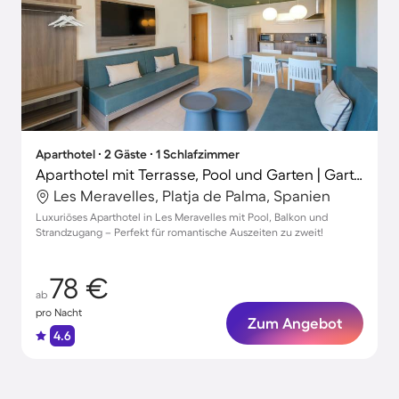
Aparthotel ∙ 2 Gäste ∙ 1 Schlafzimmer
Aparthotel mit Terrasse, Pool und Garten | Gartenblick | Ideal für Homeoffice
Les Meravelles, Platja de Palma, Spanien
Luxuriöses Aparthotel in Les Meravelles mit Pool, Balkon und
Strandzugang – Perfekt für romantische Auszeiten zu zweit!
78 €
ab
pro Nacht
Zum Angebot
4.6