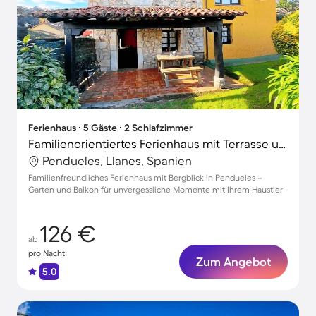
Ferienhaus ∙ 5 Gäste ∙ 2 Schlafzimmer
Familienorientiertes Ferienhaus mit Terrasse und Garten | Bergblick | Haustiere sind willkommen
Pendueles, Llanes, Spanien
Familienfreundliches Ferienhaus mit Bergblick in Pendueles –
Garten und Balkon für unvergessliche Momente mit Ihrem Haustier
126 €
ab
pro Nacht
Zum Angebot
5.0