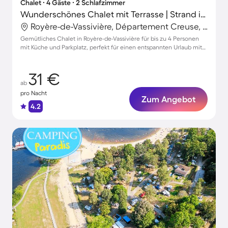
Chalet ∙ 4 Gäste ∙ 2 Schlafzimmer
Wunderschönes Chalet mit Terrasse | Strand in der Nähe | Hunde erlaubt
Royère-de-Vassivière, Département Creuse, Frankreich
Gemütliches Chalet in Royère-de-Vassivière für bis zu 4 Personen
mit Küche und Parkplatz, perfekt für einen entspannten Urlaub mit
Haustieren
31 €
ab
pro Nacht
Zum Angebot
4.2