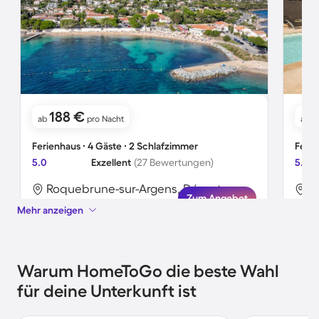
188 €
ab
pro Nacht
ab
Ferienhaus ∙ 4 Gäste ∙ 2 Schlafzimmer
Ferie
5.0
Exzellent
(27 Bewertungen)
5.0
Roquebrune-sur-Argens, Département Var, Frankreich
Zum Angebot
Mehr anzeigen
Warum HomeToGo die beste Wahl
für deine Unterkunft ist