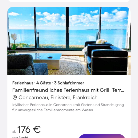
Ferienhaus ∙ 4 Gäste ∙ 3 Schlafzimmer
Familienfreundliches Ferienhaus mit Grill, Terrasse und Garten | Stadtblick | Perfekt für die Arbeit von Zuhause
Concarneau, Finistère, Frankreich
Idyllisches Ferienhaus in Concarneau mit Garten und Strandzugang
für unvergessliche Familienmomente am Wasser
176 €
ab
pro Nacht