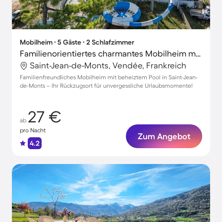
Mobilheim ∙ 5 Gäste ∙ 2 Schlafzimmer
Familienorientiertes charmantes Mobilheim mit Terrasse und beheiztem Pool
Saint-Jean-de-Monts, Vendée, Frankreich
Familienfreundliches Mobilheim mit beheiztem Pool in Saint-Jean-
de-Monts – Ihr Rückzugsort für unvergessliche Urlaubsmomente!
27 €
ab
pro Nacht
Zum Angebot
4.2