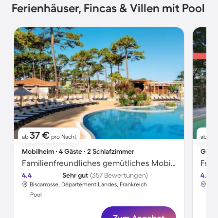
Ferienhäuser, Fincas & Villen mit Pool
37 €
1
ab
pro Nacht
ab
Mobilheim ∙ 4 Gäste ∙ 2 Schlafzimmer
Gîte 
Familienfreundliches gemütliches Mobilheim mit beheiztem Pool und Terrasse | Hunde erlaubt
4.4
Sehr gut
(357 Bewertungen)
4.8
Biscarrosse, Département Landes, Frankreich
Acq
Pool
Poo
Zum Angebot