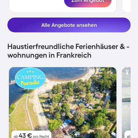
Alle Angebote ansehen
Haustierfreundliche Ferienhäuser & -
wohnungen in Frankreich
43 €
3
ab
pro Nacht
ab