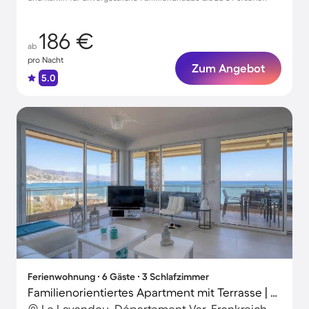
186 €
ab
pro Nacht
Zum Angebot
5.0
Ferienwohnung ∙ 6 Gäste ∙ 3 Schlafzimmer
Familienorientiertes Apartment mit Terrasse | Nah am Strand
Le Lavandou, Département Var, Frankreich