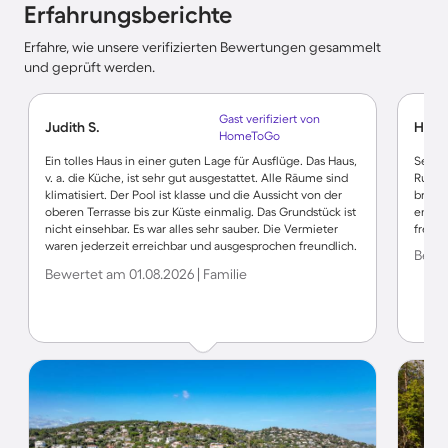
Erfahrungsberichte
Erfahre, wie unsere verifizierten Bewertungen gesammelt
und geprüft werden.
Gast verifiziert von
Judith S.
Heiko
HomeToGo
Ein tolles Haus in einer guten Lage für Ausflüge. Das Haus,
Sehr n
v. a. die Küche, ist sehr gut ausgestattet. Alle Räume sind
Ruhe k
klimatisiert. Der Pool ist klasse und die Aussicht von der
brauch
oberen Terrasse bis zur Küste einmalig. Das Grundstück ist
entfer
nicht einsehbar. Es war alles sehr sauber. Die Vermieter
freue
waren jederzeit erreichbar und ausgesprochen freundlich.
Bewer
Wir hatten eine sehr gute Zeit und kommen gerne wieder.
Bewertet am 01.08.2026 | Familie