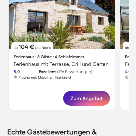
104 €
17
ab
pro Nacht
ab
Ferienhaus ∙ 8 Gäste ∙ 4 Schlafzimmer
Ferie
Ferienhaus mit Terrasse, Grill und Garten
Feri
5.0
Exzellent
(196 Bewertungen)
4.9
Plouharnel, Morbihan, Frankreich
Plo
Zum Angebot
Echte Gästebewertungen &