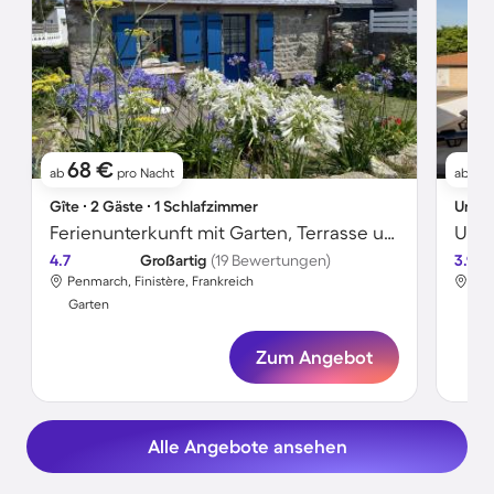
68 €
9
ab
pro Nacht
ab
Gîte ∙ 2 Gäste ∙ 1 Schlafzimmer
Unter
Ferienunterkunft mit Garten, Terrasse und Grill
4.7
Großartig
(19 Bewertungen)
3.9
Penmarch, Finistère, Frankreich
Lis
Garten
Gar
Zum Angebot
Alle Angebote ansehen