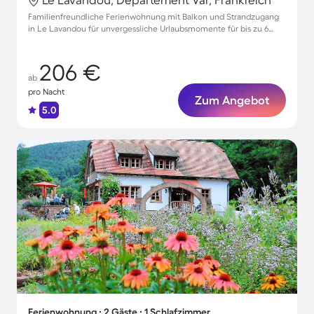
Familienfreundliche Ferienwohnung mit Balkon und Strandzugang
in Le Lavandou für unvergessliche Urlaubsmomente für bis zu 6
Gäste
206 €
ab
pro Nacht
Zum Angebot
5.0
Ferienwohnung ∙ 2 Gäste ∙ 1 Schlafzimmer