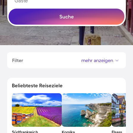
Gäste
Suche
Filter
mehr anzeigen
Beliebteste Reiseziele
Südfrankreich
Korsika
Elsass