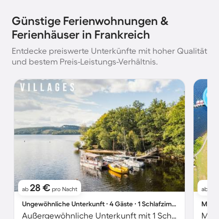
Günstige Ferienwohnungen &
Ferienhäuser in Frankreich
Entdecke preiswerte Unterkünfte mit hoher Qualität
und bestem Preis-Leistungs-Verhältnis.
28 €
3
ab
pro Nacht
ab
Ungewöhnliche Unterkunft ∙ 4 Gäste ∙ 1 Schlafzimmer
Mobil
Außergewöhnliche Unterkunft mit 1 Schlafzimmer für 4 Personen
Mobi