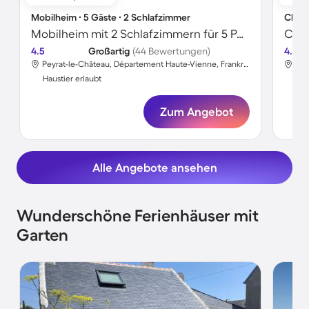
Mobilheim ∙ 5 Gäste ∙ 2 Schlafzimmer
Chale
Mobilheim mit 2 Schlafzimmern für 5 Personen
Chal
4.5
Großartig
(44 Bewertungen)
4.2
Peyrat-le-Château, Département Haute-Vienne, Frankreich
Roy
Haustier erlaubt
Hau
Zum Angebot
Alle Angebote ansehen
Wunderschöne Ferienhäuser mit
Garten