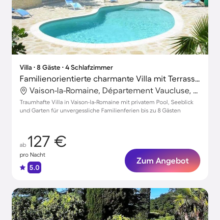
Villa ∙ 8 Gäste ∙ 4 Schlafzimmer
Familienorientierte charmante Villa mit Terrasse, privatem Pool und Garten | Seeblick | Haustierfreundlich
Vaison-la-Romaine, Département Vaucluse, Frankreich
Traumhafte Villa in Vaison-la-Romaine mit privatem Pool, Seeblick
und Garten für unvergessliche Familienferien bis zu 8 Gästen
127 €
ab
pro Nacht
Zum Angebot
5.0