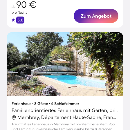
90 €
ab
pro Nacht
Zum Angebot
5.0
Ferienhaus ∙ 8 Gäste ∙ 4 Schlafzimmer
Familienorientiertes Ferienhaus mit Garten, privatem Pool und Terrasse | Ideal für Homeoffice
Membrey, Département Haute-Saône, Frankreich
Traumhaftes Ferienhaus in Membrey mit privatem beheiztem Pool
und Kamin für unvergessliche Familienurlaube bis zu 8 Personen