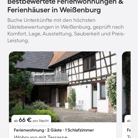
Bestbewertete Ferienwohnungen &
Ferienhäuser in Weißenburg
Buche Unterkünfte mit den höchsten
Gästebewertungen in Weißenburg, geprüft nach
Komfort, Lage, Ausstattung, Sauberkeit und Preis-
Leistung.
66 €
41
ab
pro Nacht
ab
Ferienwohnung ∙ 2 Gäste ∙ 1 Schlafzimmer
Ferie
Wohnung mit Terrasse