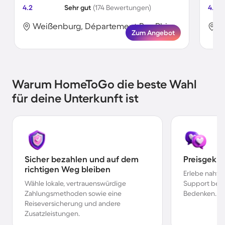
4.2
Sehr gut
(174 Bewertungen)
4.2
Weißenburg, Département Bas-Rhin, Frankreich
Zum Angebot
Warum HomeToGo die beste Wahl
für deine Unterkunft ist
Sicher bezahlen und auf dem
Preisgekr
richtigen Weg bleiben
Erlebe nahtl
Wähle lokale, vertrauenswürdige
Support bei 
Zahlungsmethoden sowie eine
Bedenken.
Reiseversicherung und andere
Zusatzleistungen.