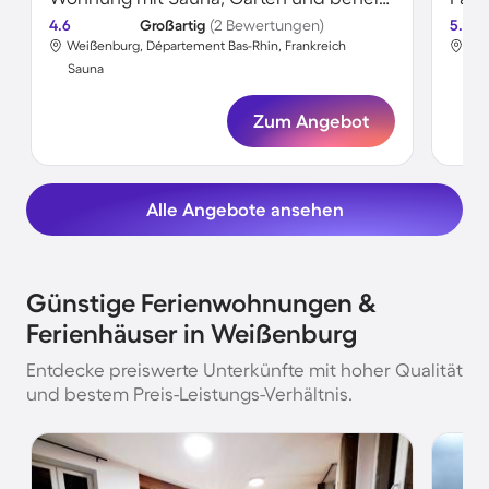
4.6
Großartig
(2 Bewertungen)
5.0
Weißenburg, Département Bas-Rhin, Frankreich
Wei
Sauna
Sa
Zum Angebot
Alle Angebote ansehen
Günstige Ferienwohnungen &
Ferienhäuser in Weißenburg
Entdecke preiswerte Unterkünfte mit hoher Qualität
und bestem Preis-Leistungs-Verhältnis.