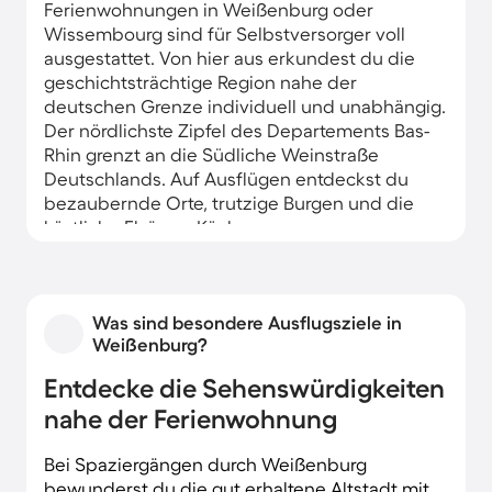
Ferienwohnungen in Weißenburg oder
Wissembourg sind für Selbstversorger voll
ausgestattet. Von hier aus erkundest du die
geschichtsträchtige Region nahe der
deutschen Grenze individuell und unabhängig.
Der nördlichste Zipfel des Departements Bas-
Rhin grenzt an die Südliche Weinstraße
Deutschlands. Auf Ausflügen entdeckst du
bezaubernde Orte, trutzige Burgen und die
köstliche Elsässer Küche.
An den nahen Ausläufern der Vogesen beginnt
der 130.500 Hektar große Parc naturel régional
des Vosges du Nord. Das gebirgige Waldgebiet
Was sind besondere Ausflugsziele in
wartet mit Wanderstrecken verschiedener
Weißenburg?
Schwierigkeitsgrade auf dich. Rund um die
Entdecke die Sehenswürdigkeiten
Ferienwohnung laden dich Weingüter und
bezaubernde Auberges zu Genussmomenten
nahe der Ferienwohnung
ein. In der kalten Jahreszeit nutzt du die
Wintersportmöglichkeiten der Region.
Bei Spaziergängen durch Weißenburg
bewunderst du die gut erhaltene Altstadt mit