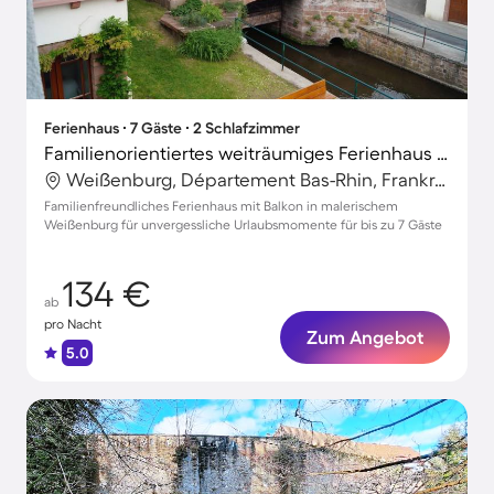
Ferienhaus ∙ 7 Gäste ∙ 2 Schlafzimmer
Familienorientiertes weiträumiges Ferienhaus mit Grill, Garten und Terrasse | Stadtblick
Weißenburg, Département Bas-Rhin, Frankreich
Familienfreundliches Ferienhaus mit Balkon in malerischem
Weißenburg für unvergessliche Urlaubsmomente für bis zu 7 Gäste
134 €
ab
pro Nacht
Zum Angebot
5.0