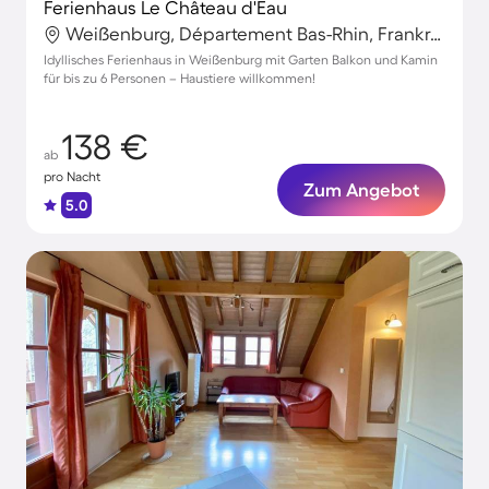
Ferienhaus Le Château d'Eau
Weißenburg, Département Bas-Rhin, Frankreich
Idyllisches Ferienhaus in Weißenburg mit Garten Balkon und Kamin
für bis zu 6 Personen – Haustiere willkommen!
138 €
ab
pro Nacht
Zum Angebot
5.0