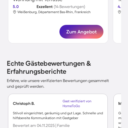
5.0
Exzellent
(14 Bewertungen)
4.8
Weißenburg, Département Bas-Rhin, Frankreich
Wei
Zum Angebot
Echte Gästebewertungen &
Erfahrungsberichte
Erfahre, wie unsere verifizierten Bewertungen gesammelt
und geprüft werden.
Gast verifiziert von
Christoph B.
Mirko
HomeToGo
Stilvoll eingerichtet, geräumig und gut Lage. Schnelle und
Großz
hilfsbereite Kommunikation mit Gastgeber
mit d
wir ve
Bewertet am 04.11.2025 | Familie
haben