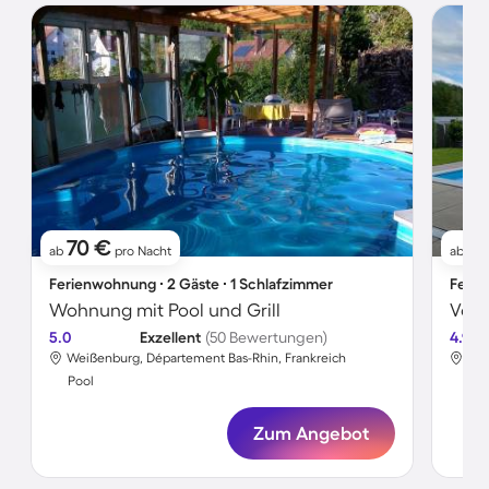
70 €
11
ab
pro Nacht
ab
Ferienwohnung ∙ 2 Gäste ∙ 1 Schlafzimmer
Ferie
Wohnung mit Pool und Grill
5.0
Exzellent
(50 Bewertungen)
4.9
Weißenburg, Département Bas-Rhin, Frankreich
Wei
Pool
Poo
Zum Angebot