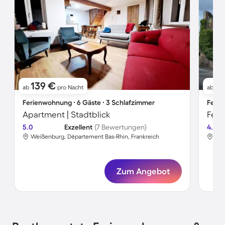
139 €
4
ab
pro Nacht
ab
Ferienwohnung ∙ 6 Gäste ∙ 3 Schlafzimmer
Ferie
Apartment | Stadtblick
5.0
Exzellent
(7 Bewertungen)
4.7
Weißenburg, Département Bas-Rhin, Frankreich
Wei
Zum Angebot