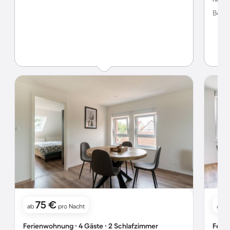
Bewer
75 €
ab
pro Nacht
ab
Ferienwohnung ∙ 4 Gäste ∙ 2 Schlafzimmer
Ferie