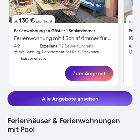
130 €
4
ab
pro Nacht
ab
Ferienwohnung ∙ 4 Gäste ∙ 1 Schlafzimmer
Ferie
Ferienwohnung mit 1 Schlafzimmer für 4 Personen
4.9
Exzellent
(12 Bewertungen)
4.2
Weißenburg, Département Bas-Rhin, Frankreich
Wei
Haustier erlaubt
Hau
Zum Angebot
Alle Angebote ansehen
Ferienhäuser & Ferienwohnungen
mit Pool