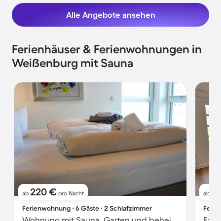
Alle Angebote ansehen
Ferienhäuser & Ferienwohnungen in
Weißenburg mit Sauna
220 €
2
ab
pro Nacht
ab
Ferienwohnung ∙ 6 Gäste ∙ 2 Schlafzimmer
Ferie
Wohnung mit Sauna, Garten und beheiztem Pool