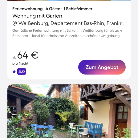
Ferienwohnung ∙ 4 Gäste ∙ 1 Schlafzimmer
Wohnung mit Garten
Weißenburg, Département Bas-Rhin, Frankreich
Gemütliche Ferienwohnung mit Balkon in Weißenburg für bis zu 4
Personen – Ideal für erholsame Auszeiten in schöner Umgebung
64 €
ab
pro Nacht
Zum Angebot
5.0