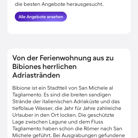
die besten Angebote herausgesucht.
Morgens von der Meeresluft geweckt
Alle Angebote ansehen
werden, tagsüber mit deiner Familie am
Wasser entspannen und vor dem
Sonnenuntergang noch eine Runde am
Strand spazieren gehen: All das kannst du
erleben, wenn du deinen Urlaub in
Strandnähe in Bibione verbringst.
Von der Ferienwohnung aus zu
Bibiones herrlichen
Adriastränden
Bibione ist ein Stadtteil von San Michele al
Tagliamento. Es sind die breiten sandigen
Strände der italienischen Adriaküste und das
tiefblaue Wasser, die Jahr für Jahre zahlreiche
Urlauber in den Ort locken. Die geschützte
Lage zwischen Lagune und dem Fluss
Tagliamento haben schon die Römer nach San
Michele geführt. Bei Ausgrabungen gefundene