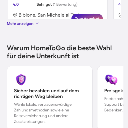
4.0
Sehr gut
(1 Bewertung)
4.0
Bibione, San Michele al Tagliamento, Italien
Zum Angebot
Mehr anzeigen
Warum HomeToGo die beste Wahl
für deine Unterkunft ist
Sicher bezahlen und auf dem
Preisgekr
richtigen Weg bleiben
Erlebe nahtl
Wähle lokale, vertrauenswürdige
Support bei 
Zahlungsmethoden sowie eine
Bedenken.
Reiseversicherung und andere
Zusatzleistungen.