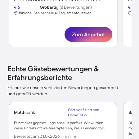
4.6
Großartig
(8 Bewertungen)
4.7
Bibione, San Michele al Tagliamento, Italien
Bib
Zum Angebot
Echte Gästebewertungen &
Erfahrungsberichte
Erfahre, wie unsere verifizierten Bewertungen gesammelt
und geprüft werden.
Gast verifiziert von
Matthias S.
Barb
HomeToGo
Es hat alles gepasst. Lage absolut perfekt. Wir würden
Die Un
diese Unterkunft weiterempfehlen, Preis Leistung top.
man br
Jedoc
Bewertet am 31.07.2026 | Familie
und of