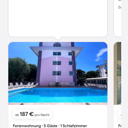
Bewer
187 €
ab
pro Nacht
ab
Ferienwohnung ∙ 5 Gäste ∙ 1 Schlafzimmer
Ferie