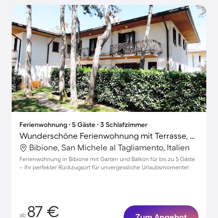
Ferienwohnung ∙ 5 Gäste ∙ 3 Schlafzimmer
Wunderschöne Ferienwohnung mit Terrasse, Grill und Garten | Hunde erlaubt
Bibione, San Michele al Tagliamento, Italien
Ferienwohnung in Bibione mit Garten und Balkon für bis zu 5 Gäste
– Ihr perfekter Rückzugsort für unvergessliche Urlaubsmomente!
87 €
ab
Zum Angebot