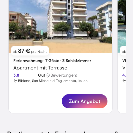
87 €
7
ab
pro Nacht
ab
Ferienwohnung ∙ 7 Gäste ∙ 3 Schlafzimmer
Villa 
Apartment mit Terrasse
Vill
3.8
Gut
(8 Bewertungen)
4.3
Bibione, San Michele al Tagliamento, Italien
Bib
Zum Angebot