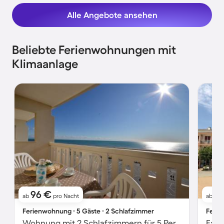
Alle Angebote ansehen
Beliebte Ferienwohnungen mit
Klimaanlage
96 €
5
ab
pro Nacht
ab
Ferienwohnung ∙ 5 Gäste ∙ 2 Schlafzimmer
Ferie
Wohnung mit 2 Schlafzimmern für 5 Personen