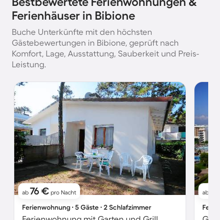
Bestbewertete Ferienwohnungen &
Ferienhäuser in Bibione
Buche Unterkünfte mit den höchsten
Gästebewertungen in Bibione, geprüft nach
Komfort, Lage, Ausstattung, Sauberkeit und Preis-
Leistung.
76 €
9
ab
pro Nacht
ab
Ferienwohnung ∙ 5 Gäste ∙ 2 Schlafzimmer
Ferie
Ferienwohnung mit Garten und Grill