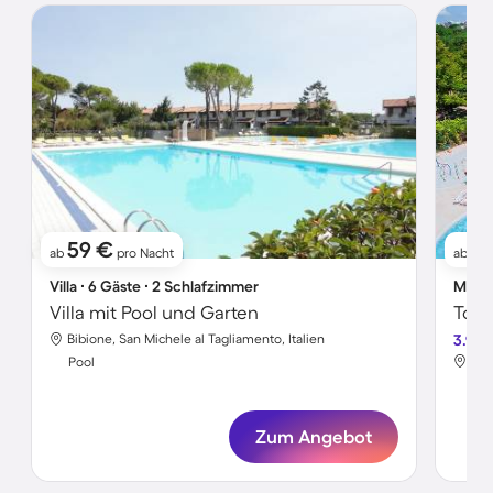
59 €
1
ab
pro Nacht
ab
Villa ∙ 6 Gäste ∙ 2 Schlafzimmer
Mobil
Villa mit Pool und Garten
Bibione, San Michele al Tagliamento, Italien
3.9
Bib
Pool
Poo
Zum Angebot