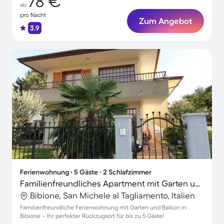
78 €
ab
pro Nacht
Zum Angebot
3.9
Ferienwohnung ∙ 5 Gäste ∙ 2 Schlafzimmer
Familienfreundliches Apartment mit Garten und Terrasse | Strand in der Nähe | Haustiere sind willkommen
Bibione, San Michele al Tagliamento, Italien
Familienfreundliche Ferienwohnung mit Garten und Balkon in
Bibione – Ihr perfekter Rückzugsort für bis zu 5 Gäste!