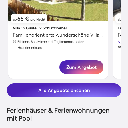
55 €
9
ab
pro Nacht
ab
Villa ∙ 5 Gäste ∙ 2 Schlafzimmer
Ferie
Familienorientierte wunderschöne Villa mit Garten | Strand in der Nähe | Haustiere sind willkommen
Bibione, San Michele al Tagliamento, Italien
5.0
Bib
Haustier erlaubt
Hau
Zum Angebot
Alle Angebote ansehen
Ferienhäuser & Ferienwohnungen
mit Pool