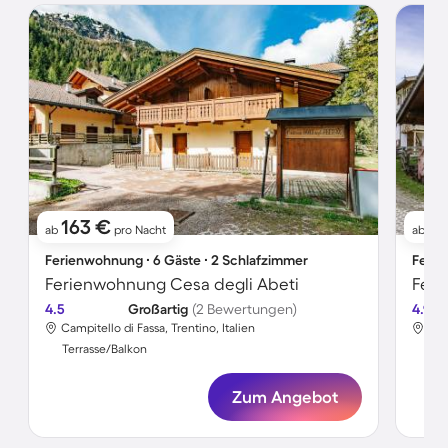
163 €
2
ab
pro Nacht
ab
Ferienwohnung ∙ 6 Gäste ∙ 2 Schlafzimmer
Ferie
Ferienwohnung Cesa degli Abeti
Feri
4.5
Großartig
(2 Bewertungen)
4.9
Campitello di Fassa, Trentino, Italien
Cam
Terrasse/Balkon
Ter
Zum Angebot