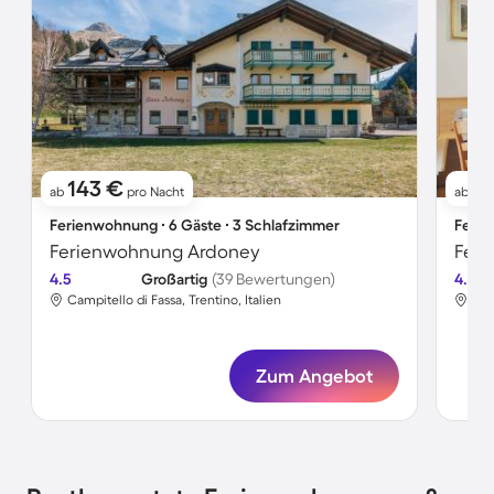
143 €
1
ab
pro Nacht
ab
Ferienwohnung ∙ 6 Gäste ∙ 3 Schlafzimmer
Ferie
Ferienwohnung Ardoney
Feri
4.5
Großartig
(39 Bewertungen)
4.3
Campitello di Fassa, Trentino, Italien
Cam
Zum Angebot