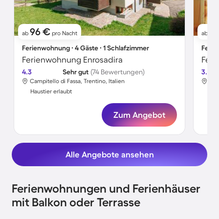
96 €
8
ab
pro Nacht
ab
Ferienwohnung ∙ 4 Gäste ∙ 1 Schlafzimmer
Ferie
Ferienwohnung Enrosadira
Feri
4.3
Sehr gut
(74 Bewertungen)
3.7
Campitello di Fassa, Trentino, Italien
Cam
Haustier erlaubt
Hau
Zum Angebot
Alle Angebote ansehen
Ferienwohnungen und Ferienhäuser
mit Balkon oder Terrasse