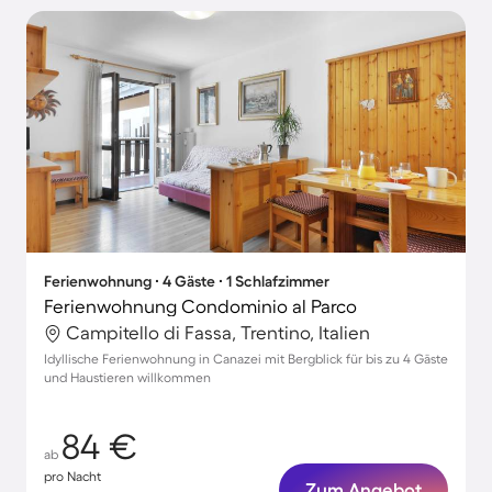
Ferienwohnung ∙ 4 Gäste ∙ 1 Schlafzimmer
Ferienwohnung Condominio al Parco
Campitello di Fassa, Trentino, Italien
Idyllische Ferienwohnung in Canazei mit Bergblick für bis zu 4 Gäste
und Haustieren willkommen
84 €
ab
pro Nacht
Zum Angebot