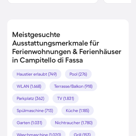
Meistgesuchte
Ausstattungsmerkmale für
Ferienwohnungen & Ferienhäuser
in Campitello di Fassa
Haustier erlaubt (749)
Pool (276)
WLAN (1.668)
Terrasse/Balkon (918)
Parkplatz (362)
TV (1.831)
Spülmaschine (713)
Küche (1.185)
Garten (1.031)
Nichtraucher (1.780)
Waschmaschine (1.020)
Grill (153)