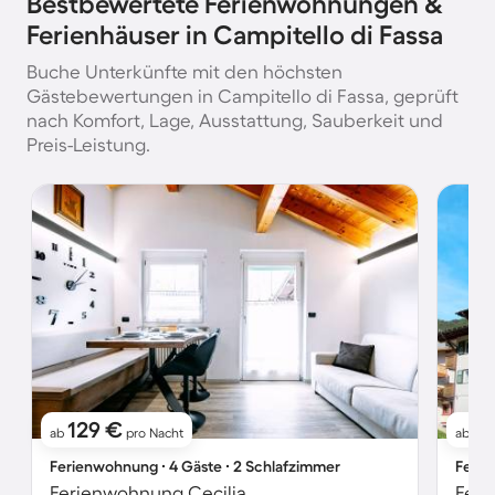
Bestbewertete Ferienwohnungen &
Ferienhäuser in Campitello di Fassa
Buche Unterkünfte mit den höchsten
Gästebewertungen in Campitello di Fassa, geprüft
nach Komfort, Lage, Ausstattung, Sauberkeit und
Preis-Leistung.
129 €
3
ab
pro Nacht
ab
Ferienwohnung ∙ 4 Gäste ∙ 2 Schlafzimmer
Ferie
Ferienwohnung Cecilia
Feri