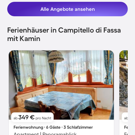
Alle Angebote ansehen
Ferienhäuser in Campitello di Fassa
mit Kamin
349 €
1
ab
pro Nacht
ab
Ferienwohnung ∙ 6 Gäste ∙ 3 Schlafzimmer
Ferie
Apartment | Panoramablick
Feri