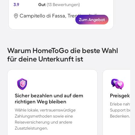
3.9
Gut
(13 Bewertungen)
Campitello di Fassa, Trentino, Italien
Zum Angebot
Warum HomeToGo die beste Wahl
für deine Unterkunft ist
Sicher bezahlen und auf dem
Preisgekr
richtigen Weg bleiben
Erlebe nahtl
Wähle lokale, vertrauenswürdige
Support bei 
Zahlungsmethoden sowie eine
Bedenken.
Reiseversicherung und andere
Zusatzleistungen.