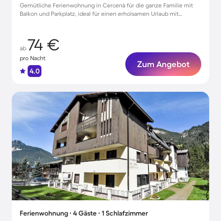
Gemütliche Ferienwohnung in Cercenà für die ganze Familie mit
Balkon und Parkplatz, ideal für einen erholsamen Urlaub mit
Haustieren
74 €
ab
pro Nacht
Zum Angebot
4.0
Ferienwohnung ∙ 4 Gäste ∙ 1 Schlafzimmer