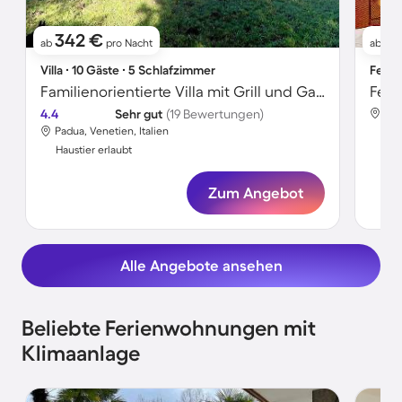
342 €
8
ab
pro Nacht
ab
Villa ∙ 10 Gäste ∙ 5 Schlafzimmer
Ferie
Familienorientierte Villa mit Grill und Garten | Gartenblick | Haustierfreundlich
4.4
Sehr gut
(19 Bewertungen)
Pad
Padua, Venetien, Italien
Hau
Haustier erlaubt
Zum Angebot
Alle Angebote ansehen
Beliebte Ferienwohnungen mit
Klimaanlage