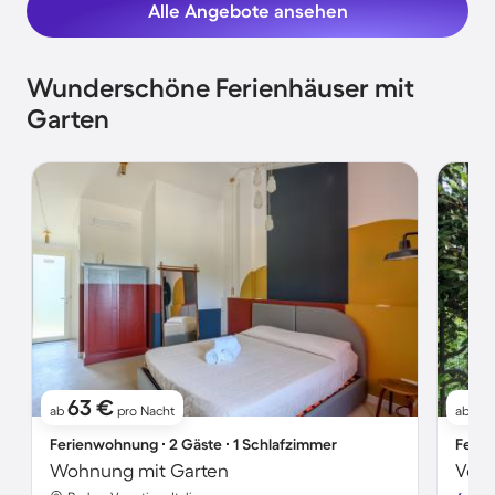
Alle Angebote ansehen
Wunderschöne Ferienhäuser mit
Garten
63 €
6
ab
pro Nacht
ab
Ferienwohnung ∙ 2 Gäste ∙ 1 Schlafzimmer
Ferie
Wohnung mit Garten