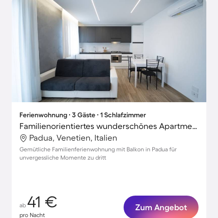
Ferienwohnung ∙ 3 Gäste ∙ 1 Schlafzimmer
Familienorientiertes wunderschönes Apartment | Stadtblick
Padua, Venetien, Italien
Gemütliche Familienferienwohnung mit Balkon in Padua für
unvergessliche Momente zu dritt
41 €
ab
Zum Angebot
pro Nacht