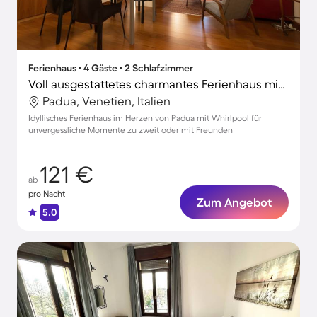
Ferienhaus ∙ 4 Gäste ∙ 2 Schlafzimmer
Voll ausgestattetes charmantes Ferienhaus mit Whirlpool | Basilika des Heiligen Antonius-Nähe | Stadtblick
Padua, Venetien, Italien
Idyllisches Ferienhaus im Herzen von Padua mit Whirlpool für
unvergessliche Momente zu zweit oder mit Freunden
121 €
ab
pro Nacht
Zum Angebot
5.0