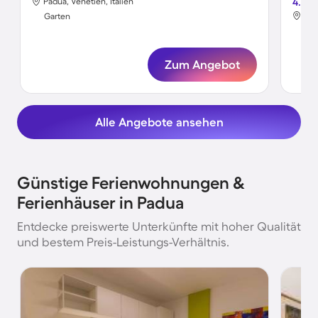
Padua, Venetien, Italien
4.6
Pad
Garten
Gar
Zum Angebot
Alle Angebote ansehen
Günstige Ferienwohnungen &
Ferienhäuser in Padua
Entdecke preiswerte Unterkünfte mit hoher Qualität
und bestem Preis-Leistungs-Verhältnis.