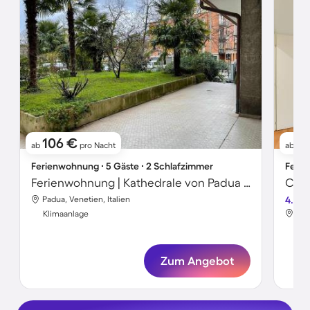
106 €
5
ab
pro Nacht
ab
Ferienwohnung ∙ 5 Gäste ∙ 2 Schlafzimmer
Ferie
Ferienwohnung | Kathedrale von Padua in der Nähe
Padua, Venetien, Italien
4.2
Pad
Klimaanlage
Kli
Zum Angebot