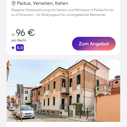
Padua, Venetien, Italien
Elegante Ferienwohnung mit Garten und Whirlpool in Padua für bis
zu 6 Personen – Ihr Rückzugsort für unvergessliche Momente!
96 €
ab
pro Nacht
Zum Angebot
5.0