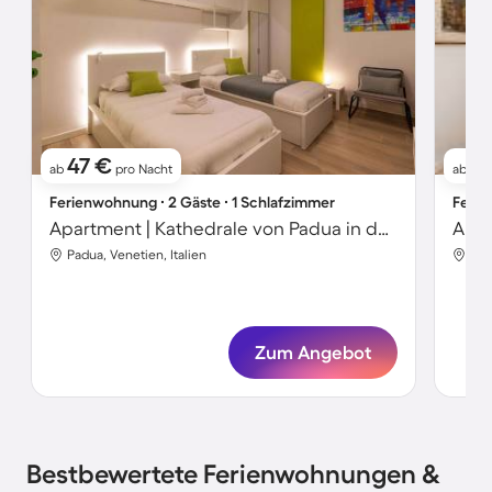
47 €
4
ab
pro Nacht
ab
Ferienwohnung ∙ 2 Gäste ∙ 1 Schlafzimmer
Ferie
Apartment | Kathedrale von Padua in der Nähe
Padua, Venetien, Italien
Pad
Zum Angebot
Bestbewertete Ferienwohnungen &