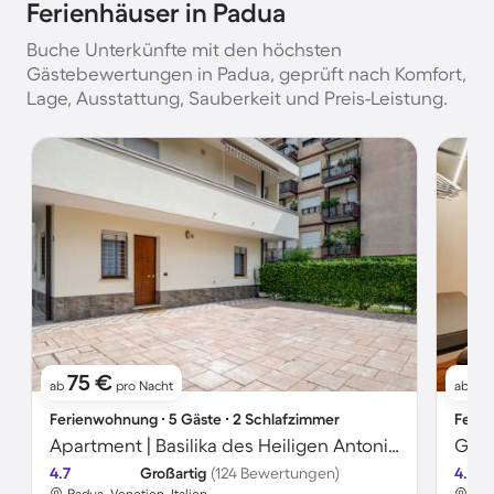
Ferienhäuser in Padua
Buche Unterkünfte mit den höchsten
Gästebewertungen in Padua, geprüft nach Komfort,
Lage, Ausstattung, Sauberkeit und Preis-Leistung.
75 €
1
ab
pro Nacht
ab
Ferienwohnung ∙ 5 Gäste ∙ 2 Schlafzimmer
Ferie
Apartment | Basilika des Heiligen Antonius-Nähe
4.7
Großartig
(124 Bewertungen)
4.8
Padua, Venetien, Italien
Pad