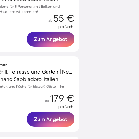
bione für 5 Personen mit Balkon und
Haustiere willkommen!
55 €
ab
pro Nacht
Zum Angebot
mmer
Gemütliche Villa mit Grill, Terrasse und Garten | Neben dem Strand
gnano Sabbiadoro, Italien
arten und Küche für bis zu 9 Gäste – Ihr
179 €
ab
pro Nacht
Zum Angebot