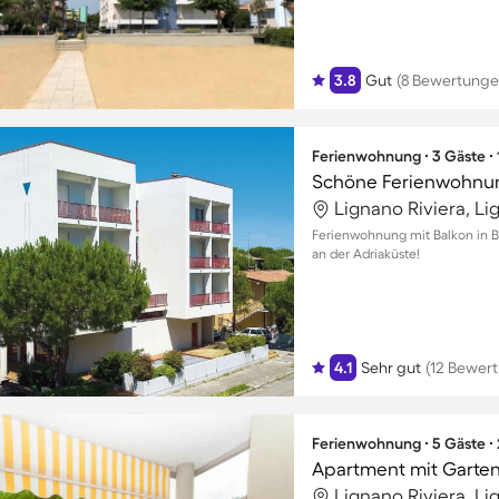
3.8
Gut
(8 Bewertunge
Ferienwohnung ∙ 3 Gäste ∙
Lignano Riviera, Li
Ferienwohnung mit Balkon in Bi
an der Adriaküste!
4.1
Sehr gut
(12 Bewer
Ferienwohnung ∙ 5 Gäste ∙
Apartment mit Garte
Lignano Riviera, Li