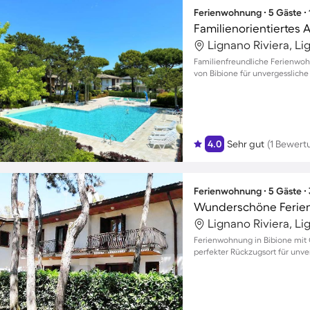
Ferienwohnung ∙ 5 Gäste ∙
Lignano Riviera, Li
Familienfreundliche Ferienwoh
von Bibione für unvergessliche
4.0
Sehr gut
(1 Bewert
Ferienwohnung ∙ 5 Gäste ∙
Lignano Riviera, Li
Ferienwohnung in Bibione mit G
perfekter Rückzugsort für unv