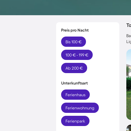
T
Preis pro Nacht
Ba
Li
Bis 100 €
100 € - 199 €
Ab 200 €
Unterkunftsart
Ferienhaus
Ferienwohnung
Ferienpark