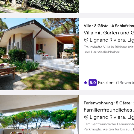
Villa ∙ 8 Gäste ∙ 4 Schlafzi
Villa mit Garten und Gr
Lignano Riviera, Li
Traumhafte Villa in Bibione mit 
und Haustierliebhaber!
5.0
Exzellent
(1 Bewert
Ferienwohnung ∙ 5 Gäste ∙
Lignano Riviera, Li
Familienfreundliche Ferienwoh
Parkmöglichkeiten für bis zu 5