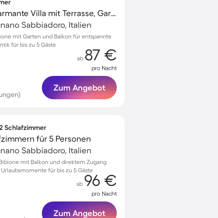
mmer
Kinderfreundliche charmante Villa mit Terrasse, Garten und Grill | Strand in der Nähe | Hunde erlaubt
gnano Sabbiadoro, Italien
ibione mit Garten und Balkon für entspannte
ik für bis zu 5 Gäste
87 €
ab
pro Nacht
Zum Angebot
tungen)
 2 Schlafzimmer
fzimmern für 5 Personen
gnano Sabbiadoro, Italien
Bibione mit Balkon und direktem Zugang
 Urlaubsmomente für bis zu 5 Gäste
96 €
ab
pro Nacht
Zum Angebot