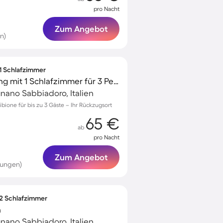
pro Nacht
Zum Angebot
n)
 1 Schlafzimmer
Schöne Ferienwohnung mit 1 Schlafzimmer für 3 Personen
gnano Sabbiadoro, Italien
bione für bis zu 3 Gäste – Ihr Rückzugsort
65 €
ab
pro Nacht
Zum Angebot
tungen)
 2 Schlafzimmer
n
gnano Sabbiadoro, Italien