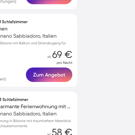
rtungen)
 1 Schlafzimmer
nen
gnano Sabbiadoro, Italien
ibione mit Balkon und Strandzugang für
69 €
ab
pro Nacht
Zum Angebot
en)
 3 Schlafzimmer
Familienorientierte charmante Ferienwohnung mit Terrasse | Meerblick | Nah am Strand
gnano Sabbiadoro, Italien
nung in Bibione mit traumhaftem Meerblick
e Urlaubsmomente
58 €
ab