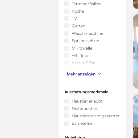
Terrasse/Balkon
Küche
TV
Garten
Waschmaschine
Spülmaschine
Mikrowelle
Whirlpool
Kamin/Ofen
Kinderbett
Mehr anzeigen
Sauna
Ausstattungsmerkmale
Haustier erlaubt
Nichtraucher
Haustiere nicht gestattet
Barrierefrei
Aktivitäten