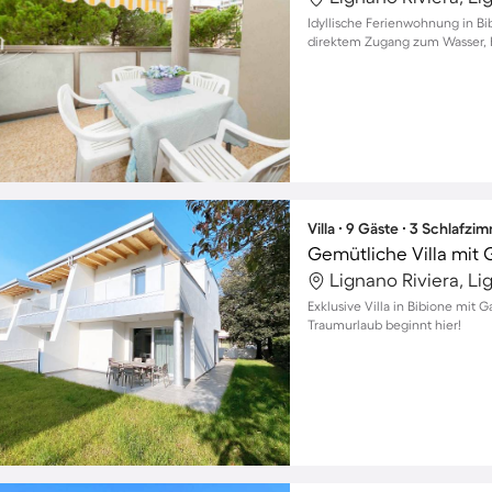
Idyllische Ferienwohnung in Bi
direktem Zugang zum Wasser, 
Villa ∙ 9 Gäste ∙ 3 Schlafzi
Lignano Riviera, Li
Exklusive Villa in Bibione mit G
Traumurlaub beginnt hier!