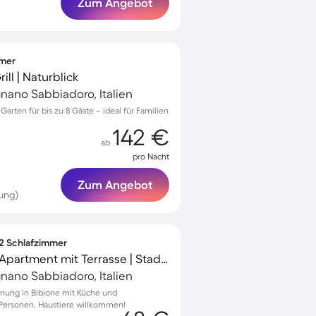
Zum Angebot
mmer
ill | Naturblick
gnano Sabbiadoro, Italien
Garten für bis zu 8 Gäste – ideal für Familien
142 €
ab
pro Nacht
Zum Angebot
ung)
 2 Schlafzimmer
Familienfreundliches Apartment mit Terrasse | Stadtblick | Haustierfreundlich
gnano Sabbiadoro, Italien
nung in Bibione mit Küche und
 Personen, Haustiere willkommen!