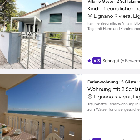
Villa ∙ 5 Gäste ∙ 2 Schlafzi
Lignano Riviera, Li
Familienfreundliche Villa in B
Tage mit Hund und Kaminromant
4.3
Sehr gut
(6 Bewer
Ferienwohnung ∙ 5 Gäste ∙
Wohnung mit 2 Schla
Lignano Riviera, Li
Traumhafte Ferienwohnung in 
zum Wasser für unvergessliche