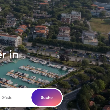
r in
Gäste
Suche