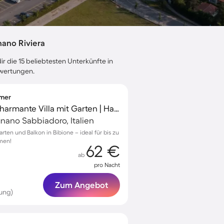
ano Riviera
r die 15 beliebtesten Unterkünfte in
ewertungen.
mmer
Familienfreundliche charmante Villa mit Garten | Haustiere sind willkommen
gnano Sabbiadoro, Italien
arten und Balkon in Bibione – ideal für bis zu
men!
62 €
ab
pro Nacht
Zum Angebot
ung)