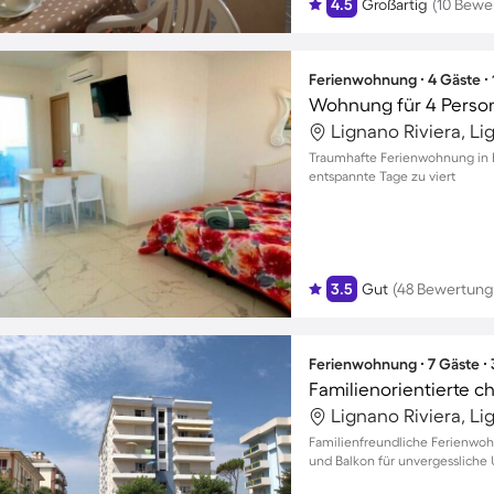
4.5
Großartig
(10 Bewe
Ferienwohnung ∙ 4 Gäste ∙
Wohnung für 4 Perso
Lignano Riviera, Li
Traumhafte Ferienwohnung in B
entspannte Tage zu viert
3.5
Gut
(48 Bewertung
Ferienwohnung ∙ 7 Gäste ∙
Lignano Riviera, Li
Familienfreundliche Ferienwoh
und Balkon für unvergesslich