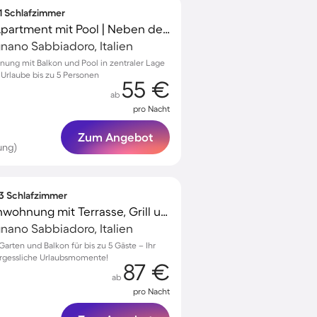
 1 Schlafzimmer
Familienorientiertes Apartment mit Pool | Neben dem Strand
gnano Sabbiadoro, Italien
nung mit Balkon und Pool in zentraler Lage
 Urlaube bis zu 5 Personen
55 €
ab
pro Nacht
Zum Angebot
ung)
 3 Schlafzimmer
Wunderschöne Ferienwohnung mit Terrasse, Grill und Garten | Hunde erlaubt
gnano Sabbiadoro, Italien
arten und Balkon für bis zu 5 Gäste – Ihr
ergessliche Urlaubsmomente!
87 €
ab
pro Nacht