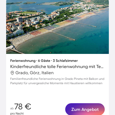
Ferienwohnung ∙ 6 Gäste ∙ 3 Schlafzimmer
Kinderfreundliche tolle Ferienwohnung mit Terrasse | Gartenblick | Strand in der Nähe | Haustiere sind willkommen
Grado, Görz, Italien
Familienfreundliche Ferienwohnung in Grado Pineta mit Balkon und
Parkplatz für unvergessliche Momente mit Haustieren willkommen
78 €
ab
Zum Angebot
pro Nacht