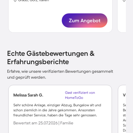
Zum Angebot
Echte Gästebewertungen &
Erfahrungsberichte
Erfahre, wie unsere verifizierten Bewertungen gesammelt
und geprüft werden.
Gast verifiziert von
Melissa Sarah G.
Viktor
HomeToGo
Sehr schöne Anlage, einziger Abzug, Bungalow alt und
Sehr 
schon ziemlich in die Jahre gekommen. Ansonsten
Beispi
freundlicher Service, haben die Tage sehr genossen.
steht 
Anlag
Bewertet am 25.07.2026 | Familie
Sauber
Das G