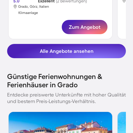
5.0
Exzellent
(2 Bewertungen)
Gra
Grado, Görz, Italien
Kli
Klimaanlage
Zum Angebot
Alle Angebote ansehen
Günstige Ferienwohnungen &
Ferienhäuser in Grado
Entdecke preiswerte Unterkünfte mit hoher Qualität
und bestem Preis-Leistungs-Verhältnis.