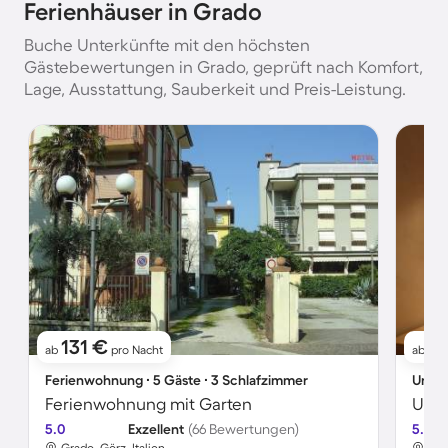
Ferienhäuser in Grado
Buche Unterkünfte mit den höchsten
Gästebewertungen in Grado, geprüft nach Komfort,
Lage, Ausstattung, Sauberkeit und Preis-Leistung.
131 €
19
ab
pro Nacht
ab
Ferienwohnung ∙ 5 Gäste ∙ 3 Schlafzimmer
Unter
Ferienwohnung mit Garten
Unte
5.0
Exzellent
(66 Bewertungen)
5.0
Grado, Görz, Italien
Gra