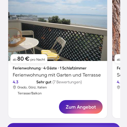
80 €
7
ab
pro Nacht
ab
Ferienwohnung ∙ 4 Gäste ∙ 1 Schlafzimmer
Ferie
Ferienwohnung mit Garten und Terrasse
4.3
Sehr gut
(7 Bewertungen)
4.5
Grado, Görz, Italien
Gra
Terrasse/Balkon
Ter
Zum Angebot