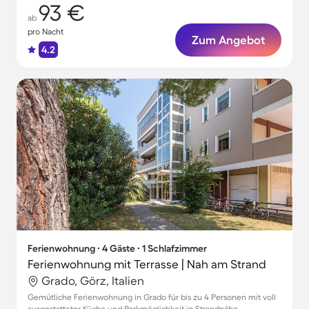
93 €
ab
pro Nacht
Zum Angebot
4.2
Ferienwohnung ∙ 4 Gäste ∙ 1 Schlafzimmer
Ferienwohnung mit Terrasse | Nah am Strand
Grado, Görz, Italien
Gemütliche Ferienwohnung in Grado für bis zu 4 Personen mit voll
ausgestatteter Küche und Parkmöglichkeit in Strandnähe