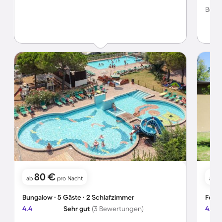
die Ö
Bewer
80 €
1
ab
pro Nacht
ab
Bungalow ∙ 5 Gäste ∙ 2 Schlafzimmer
Ferie
4.4
Sehr gut
(3 Bewertungen)
4.3