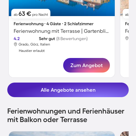
63 €
8
ab
pro Nacht
ab
Ferienwohnung ∙ 4 Gäste ∙ 2 Schlafzimmer
Ferie
Ferienwohnung mit Terrasse | Gartenblick
Feri
4.2
Sehr gut
(8 Bewertungen)
Gra
Grado, Görz, Italien
Hau
Haustier erlaubt
Zum Angebot
Alle Angebote ansehen
Ferienwohnungen und Ferienhäuser
mit Balkon oder Terrasse