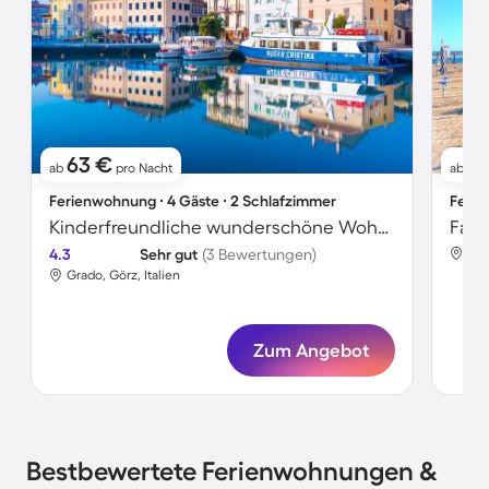
63 €
1.
ab
pro Nacht
ab
Ferienwohnung ∙ 4 Gäste ∙ 2 Schlafzimmer
Ferie
Kinderfreundliche wunderschöne Wohnung mit Terrasse | Stadtblick | Neben dem Strand | Haustiere erlaubt
4.3
Sehr gut
(3 Bewertungen)
Gra
Grado, Görz, Italien
Zum Angebot
Bestbewertete Ferienwohnungen &