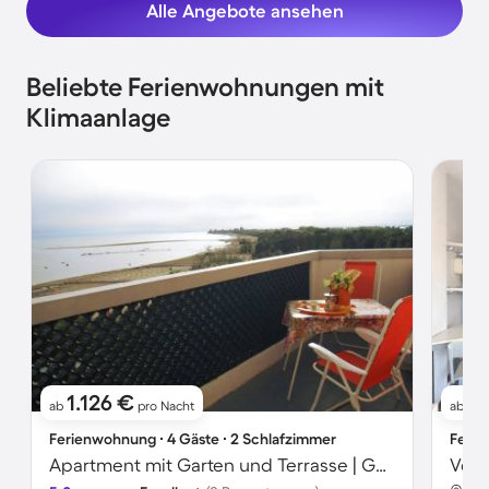
Alle Angebote ansehen
Beliebte Ferienwohnungen mit
Klimaanlage
1.126 €
10
ab
pro Nacht
ab
Ferienwohnung ∙ 4 Gäste ∙ 2 Schlafzimmer
Ferie
Apartment mit Garten und Terrasse | Gartenblick