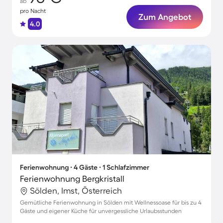
ab
pro Nacht
Zum Angebot
4.0
Ferienwohnung ∙ 4 Gäste ∙ 1 Schlafzimmer
Ferienwohnung Bergkristall
Sölden, Imst, Österreich
Gemütliche Ferienwohnung in Sölden mit Wellnessoase für bis zu 4
Gäste und eigener Küche für unvergessliche Urlaubsstunden