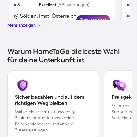
4.8
Exzellent
(5 Bewertungen)
4.5
Sölden, Imst, Österreich
S
Zum Angebot
Mehr anzeigen
Warum HomeToGo die beste Wahl
für deine Unterkunft ist
Sicher bezahlen und auf dem
Preisgekr
richtigen Weg bleiben
Erlebe nahtl
Wähle lokale, vertrauenswürdige
Support bei 
Zahlungsmethoden sowie eine
Bedenken.
Reiseversicherung und andere
Zusatzleistungen.