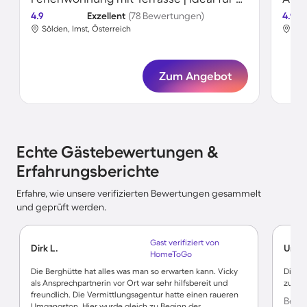
4.9
Exzellent
(78 Bewertungen)
4.9
Sölden, Imst, Österreich
Söl
Zum Angebot
Echte Gästebewertungen &
Erfahrungsberichte
Erfahre, wie unsere verifizierten Bewertungen gesammelt
und geprüft werden.
Gast verifiziert von
Dirk L.
Ursin
HomeToGo
Die Berghütte hat alles was man so erwarten kann. Vicky
Die Wo
als Ansprechpartnerin vor Ort war sehr hilfsbereit und
zur Ta
freundlich. Die Vermittlungsagentur hatte einen raueren
Bewe
Umgangston. Hier wurde gleich zu Beginn der