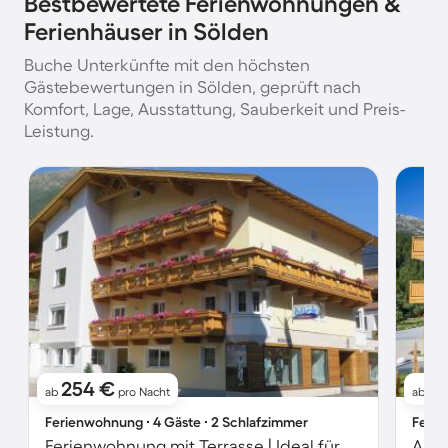
Bestbewertete Ferienwohnungen &
Ferienhäuser in Sölden
Buche Unterkünfte mit den höchsten
Gästebewertungen in Sölden, geprüft nach
Komfort, Lage, Ausstattung, Sauberkeit und Preis-
Leistung.
254 €
1
ab
pro Nacht
ab
Ferienwohnung ∙ 4 Gäste ∙ 2 Schlafzimmer
Ferie
Ferienwohnung mit Terrasse | Ideal für Homeoffice
Apar