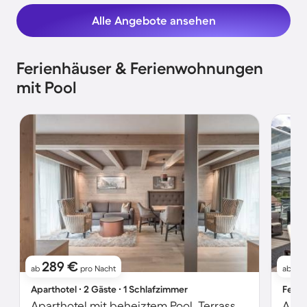
Alle Angebote ansehen
Ferienhäuser & Ferienwohnungen
mit Pool
289 €
1
ab
pro Nacht
ab
Aparthotel ∙ 2 Gäste ∙ 1 Schlafzimmer
Ferie
Aparthotel mit beheiztem Pool, Terrasse und Whirlpool | Perfekt für die Arbeit von Zuhause
Apar