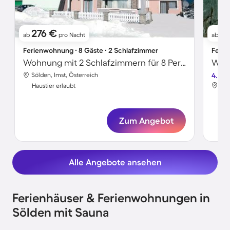
276 €
2
ab
pro Nacht
ab
Ferienwohnung ∙ 8 Gäste ∙ 2 Schlafzimmer
Ferie
Wohnung mit 2 Schlafzimmern für 8 Personen
Sölden, Imst, Österreich
4.5
Söl
Haustier erlaubt
Hau
Zum Angebot
Alle Angebote ansehen
Ferienhäuser & Ferienwohnungen in
Sölden mit Sauna