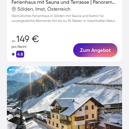
Ferienhaus mit Sauna und Terrasse | Panoramablick | Skifahren in der Nähe
Sölden, Imst, Österreich
Gemütliches Ferienhaus in Sölden mit Sauna und Kamin für
unvergessliche Momente mit bis zu 10 Gästen in traumhafter Natur.
149 €
ab
pro Nacht
Zum Angebot
4.8