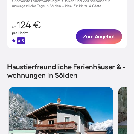
Charmante Ferienwohnung mit Balkon und Wellnessoase für
unvergessliche Tage in Sölden – ideal für bis zu 4 Gäste
124 €
ab
pro Nacht
Zum Angebot
4.3
Haustierfreundliche Ferienhäuser & -
wohnungen in Sölden