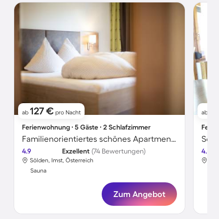
127 €
17
ab
pro Nacht
ab
Ferienwohnung ∙ 5 Gäste ∙ 2 Schlafzimmer
Ferie
Familienorientiertes schönes Apartment mit Sauna, Garten und Terrasse | Skifahren in der Nähe
4.9
Exzellent
(74 Bewertungen)
4.6
Sölden, Imst, Österreich
Söl
Sauna
Sa
Zum Angebot