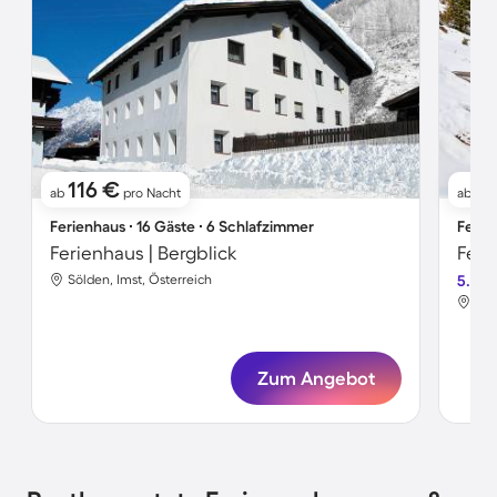
116 €
2
ab
pro Nacht
ab
Ferienhaus ∙ 16 Gäste ∙ 6 Schlafzimmer
Ferie
Ferienhaus | Bergblick
Sölden, Imst, Österreich
5.0
Söl
Zum Angebot