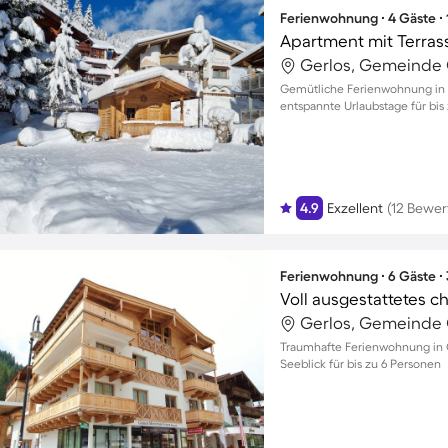
Ferienwohnung ∙ 4 Gäste ∙
Apartment mit Terras
Gerlos, Gemeinde G
Gemütliche Ferienwohnung in G
entspannte Urlaubstage für bis
4.9
Exzellent
(12 Bewe
Ferienwohnung ∙ 6 Gäste ∙
Gerlos, Gemeinde G
Traumhafte Ferienwohnung in
Seeblick für bis zu 6 Personen