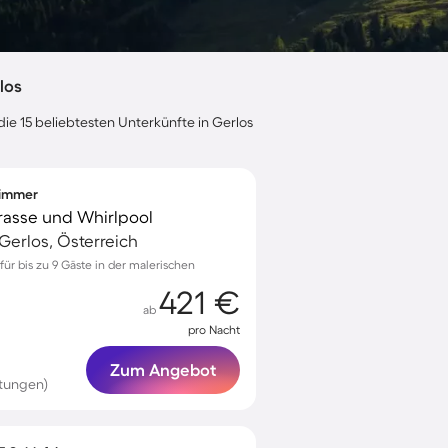
los
ie 15 beliebtesten Unterkünfte in Gerlos
fzimmer
rrasse und Whirlpool
erlos, Österreich
ür bis zu 9 Gäste in der malerischen
421 €
ab
pro Nacht
Zum Angebot
tungen)