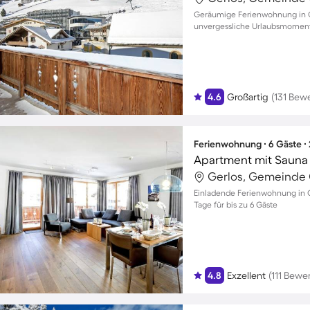
Geräumige Ferienwohnung in Ge
unvergessliche Urlaubsmomente
4.6
Großartig
(131 Bew
Ferienwohnung ∙ 6 Gäste ∙
Apartment mit Sauna
Gerlos, Gemeinde G
Einladende Ferienwohnung in G
Tage für bis zu 6 Gäste
4.8
Exzellent
(111 Bewe