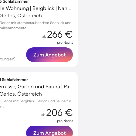
 3 Schlafzimmer
Familienorientierte tolle Wohnung | Bergblick | Nah am Skifahren
erlos, Österreich
 Gerlos mit atemberaubendem Seeblick und
 Familienmomente
266 €
ab
pro Nacht
Zum Angebot
rtungen)
 1 Schlafzimmer
Ferienwohnung mit Terrasse, Garten und Sauna | Panoramablick | Ideal für Homeoffice
erlos, Österreich
Gerlos mit Bergblick, Balkon und Sauna für
eit
206 €
ab
pro Nacht
Zum Angebot