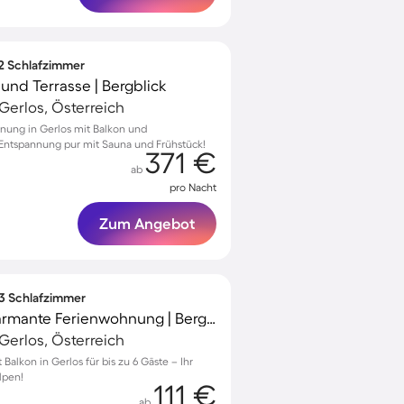
 2 Schlafzimmer
und Terrasse | Bergblick
erlos, Österreich
nung in Gerlos mit Balkon und
Entspannung pur mit Sauna und Frühstück!
371 €
ab
pro Nacht
Zum Angebot
 3 Schlafzimmer
Voll ausgestattete charmante Ferienwohnung | Bergblick | Skifahren in der Nähe
erlos, Österreich
lkon in Gerlos für bis zu 6 Gäste – Ihr
lpen!
111 €
ab