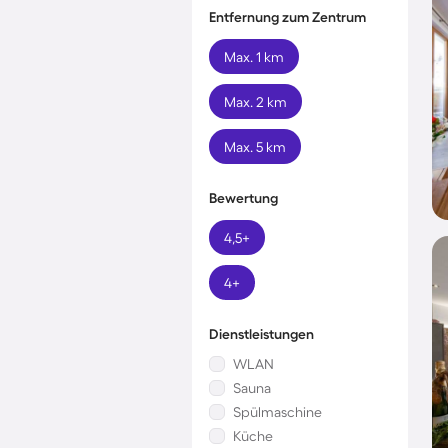
Entfernung zum Zentrum
Max. 1 km
Max. 2 km
Max. 5 km
Bewertung
4,5+
4+
Dienstleistungen
WLAN
Sauna
Spülmaschine
Küche