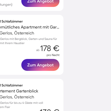
Zum Angebot
rtungen)
 1 Schlafzimmer
Kinderfreundliches gemütliches Apartment mit Garten und Sauna | Bergblick | Perfekt für die Arbeit von Zuhause | Haustierfreundlich
erlos, Österreich
erlos mit Bergblick, Garten und Sauna für
it Ihrem Haustier
178 €
ab
pro Nacht
Zum Angebot
 1 Schlafzimmer
tement Gartenblick
erlos, Österreich
rlos für bis zu 4 Gäste mit voll
em Flair