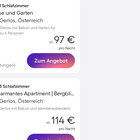
 1 Schlafzimmer
se und Garten
erlos, Österreich
erlos mit Balkon und Garten für
 zu 4 Personen
97 €
ab
pro Nacht
Zum Angebot
rtungen)
 3 Schlafzimmer
Voll ausgestattetes charmantes Apartment | Bergblick | Skifahren in der Nähe
erlos, Österreich
 Gerlos mit Balkon und atemberaubendem
114 €
ab
pro Nacht