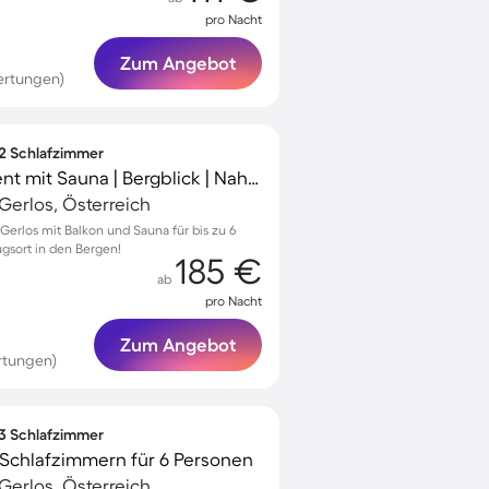
pro Nacht
Zum Angebot
ertungen)
 2 Schlafzimmer
Gemütliches Apartment mit Sauna | Bergblick | Nah am Skifahren
erlos, Österreich
erlos mit Balkon und Sauna für bis zu 6
ugsort in den Bergen!
185 €
ab
pro Nacht
Zum Angebot
rtungen)
 3 Schlafzimmer
Schlafzimmern für 6 Personen
erlos, Österreich