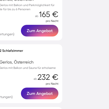
rlos mit Balkon und Parkmöglichkeit für
 für bis zu 6 Personen
165 €
ab
pro Nacht
Zum Angebot
ertungen)
 2 Schlafzimmer
erlos, Österreich
erlos mit Balkon und Sauna für erholsame
232 €
ab
pro Nacht
Zum Angebot
rtungen)