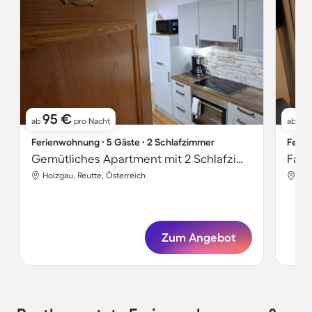
95 €
11
ab
pro Nacht
ab
Ferienwohnung ∙ 5 Gäste ∙ 2 Schlafzimmer
Ferie
Gemütliches Apartment mit 2 Schlafzimmern für 5 Personen
Holzgau, Reutte, Österreich
Hol
Zum Angebot