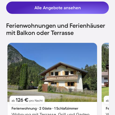
Alle Angebote ansehen
Ferienwohnungen und Ferienhäuser
mit Balkon oder Terrasse
126 €
1
ab
pro Nacht
ab
Ferienwohnung ∙ 2 Gäste ∙ 1 Schlafzimmer
Ferie
Wohnung mit Terrasse, Grill und Garten | Gartenblick