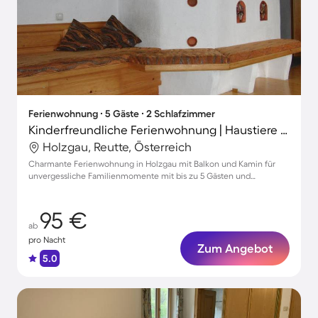
Ferienwohnung ∙ 5 Gäste ∙ 2 Schlafzimmer
Kinderfreundliche Ferienwohnung | Haustiere erlaubt
Holzgau, Reutte, Österreich
Charmante Ferienwohnung in Holzgau mit Balkon und Kamin für
unvergessliche Familienmomente mit bis zu 5 Gästen und
Haustieren.
95 €
ab
pro Nacht
Zum Angebot
5.0