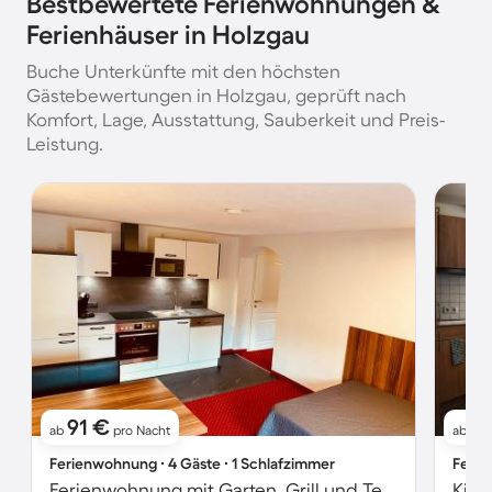
Bestbewertete Ferienwohnungen &
Ferienhäuser in Holzgau
Buche Unterkünfte mit den höchsten
Gästebewertungen in Holzgau, geprüft nach
Komfort, Lage, Ausstattung, Sauberkeit und Preis-
Leistung.
91 €
9
ab
pro Nacht
ab
Ferienwohnung ∙ 4 Gäste ∙ 1 Schlafzimmer
Ferie
Ferienwohnung mit Garten, Grill und Terrasse
Kind