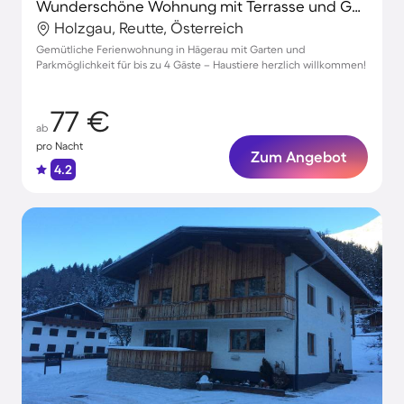
Wunderschöne Wohnung mit Terrasse und Garten | Haustiere sind willkommen
Holzgau, Reutte, Österreich
Gemütliche Ferienwohnung in Hägerau mit Garten und
Parkmöglichkeit für bis zu 4 Gäste – Haustiere herzlich willkommen!
77 €
ab
pro Nacht
Zum Angebot
4.2