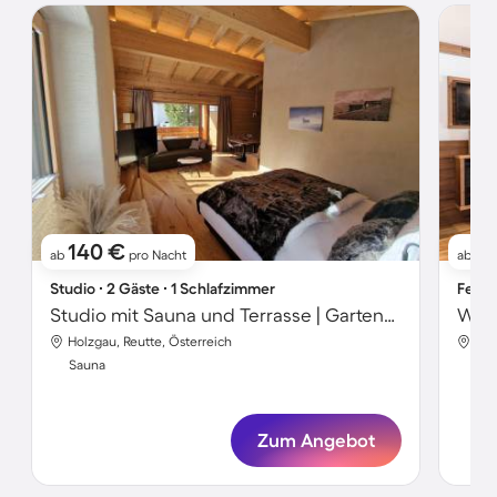
140 €
1
ab
pro Nacht
ab
Studio ∙ 2 Gäste ∙ 1 Schlafzimmer
Ferie
Studio mit Sauna und Terrasse | Gartenblick
Holzgau, Reutte, Österreich
Hol
Sauna
Sa
Zum Angebot