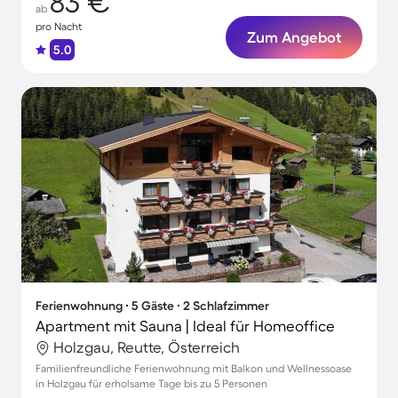
83 €
ab
pro Nacht
Zum Angebot
5.0
Ferienwohnung ∙ 5 Gäste ∙ 2 Schlafzimmer
Apartment mit Sauna | Ideal für Homeoffice
Holzgau, Reutte, Österreich
Familienfreundliche Ferienwohnung mit Balkon und Wellnessoase
in Holzgau für erholsame Tage bis zu 5 Personen