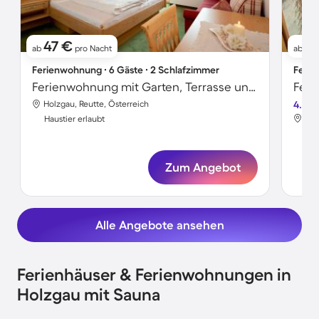
47 €
9
ab
pro Nacht
ab
Ferienwohnung ∙ 6 Gäste ∙ 2 Schlafzimmer
Ferie
Ferienwohnung mit Garten, Terrasse und Sauna | Ideal für Homeoffice
Feri
Holzgau, Reutte, Österreich
4.8
Hol
Haustier erlaubt
Hau
Zum Angebot
Alle Angebote ansehen
Ferienhäuser & Ferienwohnungen in
Holzgau mit Sauna