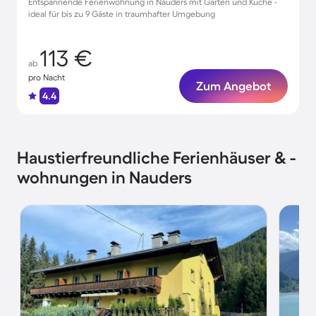
Entspannende Ferienwohnung in Nauders mit Garten und Küche -
ideal für bis zu 9 Gäste in traumhafter Umgebung
113 €
ab
pro Nacht
Zum Angebot
4.4
Haustierfreundliche Ferienhäuser & -
wohnungen in Nauders