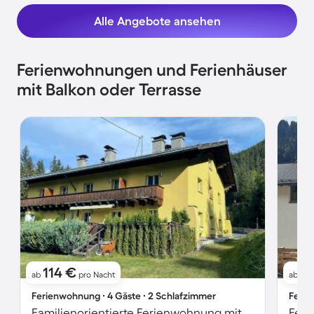
Alle Angebote ansehen
Ferienwohnungen und Ferienhäuser
mit Balkon oder Terrasse
114 €
10
ab
pro Nacht
ab
Ferienwohnung ∙ 4 Gäste ∙ 2 Schlafzimmer
Ferie
Familienorientierte Ferienwohnung mit Garten, Grill und Terrasse | Bergblick | Haustiere sind willkommen
Feri