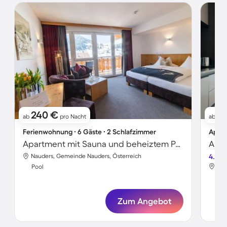
240 €
17
ab
pro Nacht
ab
Ferienwohnung ∙ 6 Gäste ∙ 2 Schlafzimmer
Apart
Apartment mit Sauna und beheiztem Pool | Bergblick | Ideal für Homeoffice
Nauders, Gemeinde Nauders, Österreich
4.8
Nau
Pool
Poo
Zum Angebot