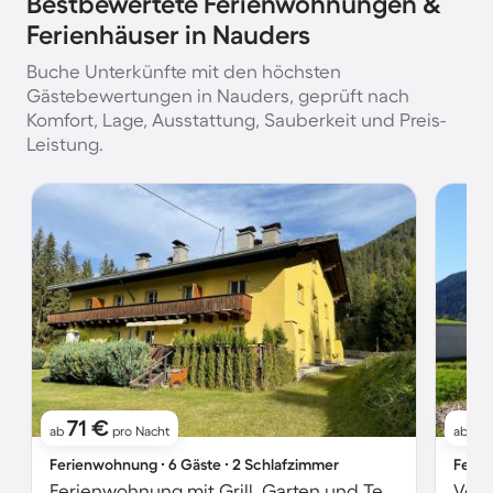
Bestbewertete Ferienwohnungen &
Ferienhäuser in Nauders
Buche Unterkünfte mit den höchsten
Gästebewertungen in Nauders, geprüft nach
Komfort, Lage, Ausstattung, Sauberkeit und Preis-
Leistung.
71 €
1
ab
pro Nacht
ab
Ferienwohnung ∙ 6 Gäste ∙ 2 Schlafzimmer
Ferie
Ferienwohnung mit Grill, Garten und Terrasse | Bergblick