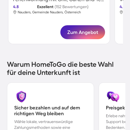
4.8
Exzellent
(152 Bewertungen)
4.7
Nauders, Gemeinde Nauders, Österreich
Nau
Zum Angebot
Warum HomeToGo die beste Wahl
für deine Unterkunft ist
Sicher bezahlen und auf dem
Preisgekr
richtigen Weg bleiben
Erlebe nahtl
Wähle lokale, vertrauenswürdige
Support bei 
Zahlungsmethoden sowie eine
Bedenken.