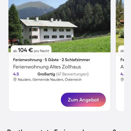
104 €
41
ab
pro Nacht
ab
Ferienwohnung ∙ 5 Gäste ∙ 2 Schlafzimmer
Ferie
Ferienwohnung Altes Zollhaus
4.5
Großartig
(47 Bewertungen)
4.8
Nauders, Gemeinde Nauders, Österreich
Nau
Zum Angebot