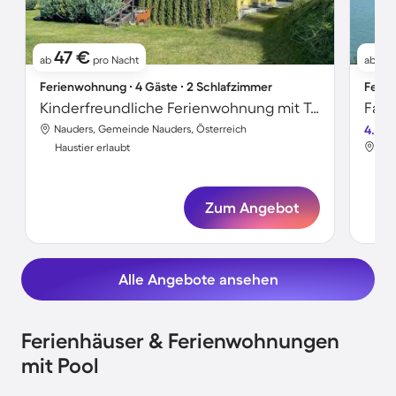
47 €
5
ab
pro Nacht
ab
Ferienwohnung ∙ 4 Gäste ∙ 2 Schlafzimmer
Ferie
Kinderfreundliche Ferienwohnung mit Terrasse, Grill und Garten | Bergblick | Haustierfreundlich
Nauders, Gemeinde Nauders, Österreich
4.7
Nau
Haustier erlaubt
Hau
Zum Angebot
Alle Angebote ansehen
Ferienhäuser & Ferienwohnungen
mit Pool