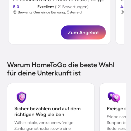
5.0
Exzellent
(121 Bewertungen)
4.5
Berwang, Gemeinde Berwang, Österreich
Ber
Zum Angebot
Warum HomeToGo die beste Wahl
für deine Unterkunft ist
Sicher bezahlen und auf dem
Preisgekr
richtigen Weg bleiben
Erlebe nahtl
Wähle lokale, vertrauenswürdige
Support bei 
Zahlungsmethoden sowie eine
Bedenken.