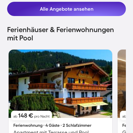
Alle Angebote ansehen
Ferienhäuser & Ferienwohnungen
mit Pool
148 €
21
ab
pro Nacht
ab
Ferienwohnung ∙ 4 Gäste ∙ 2 Schlafzimmer
Ferie
Apartment mit Terrasse und Pool