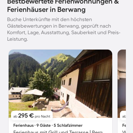
Bestbewertete Ferienwohnungen &
Ferienhäuser in Berwang
Buche Unterkünfte mit den höchsten
Gästebewertungen in Berwang, geprüft nach
Komfort, Lage, Ausstattung, Sauberkeit und Preis-
Leistung.
295 €
19
ab
pro Nacht
ab
Ferienhaus ∙ 9 Gäste ∙ 5 Schlafzimmer
Ferie
Ferienhaus mit Grill und Terrasse | Bergblick