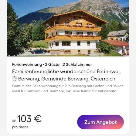
Ferienwohnung ∙ 2 Gäste ∙ 2 Schlafzimmer
Familienfreundliche wunderschöne Ferienwohnung mit Terrasse und Garten | Nah am Skifahren | Perfekt für die Arbeit von Zuhause | Hunde erlaubt
Berwang, Gemeinde Berwang, Österreich
Gemütliche Ferienwohnung für 2 in Berwang mit Garten und Balkon
ideal für Familien und Haustiere, inklusive Kamin für entspannte
Abende
103 €
ab
Zum Angebot
pro Nacht