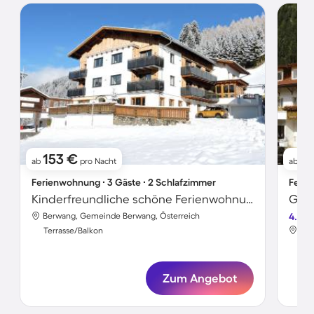
153 €
9
ab
pro Nacht
ab
Ferienwohnung ∙ 3 Gäste ∙ 2 Schlafzimmer
Ferie
Kinderfreundliche schöne Ferienwohnung mit Terrasse, Grill und Garten | Perfekt für die Arbeit von Zuhause | Haustierfreundlich
Berwang, Gemeinde Berwang, Österreich
4.4
Ber
Terrasse/Balkon
Ter
Zum Angebot