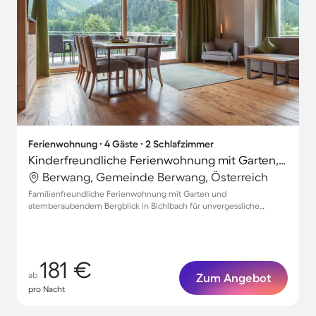
Ferienwohnung ∙ 4 Gäste ∙ 2 Schlafzimmer
Kinderfreundliche Ferienwohnung mit Garten, Terrasse und Grill | Bergblick | Skifahren in der Nähe
Berwang, Gemeinde Berwang, Österreich
Familienfreundliche Ferienwohnung mit Garten und
atemberaubendem Bergblick in Bichlbach für unvergessliche
Urlaubsmomente
181 €
ab
Zum Angebot
pro Nacht