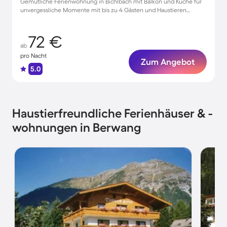
Gemütliche Ferienwohnung in Bichlbach mit Balkon und Küche für
unvergessliche Momente mit bis zu 4 Gästen und Haustieren
willkommen!
72 €
ab
pro Nacht
Zum Angebot
5.0
Haustierfreundliche Ferienhäuser & -
wohnungen in Berwang