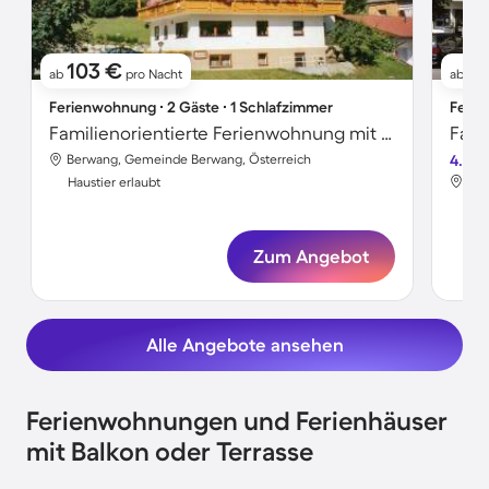
103 €
7
ab
pro Nacht
ab
Ferienwohnung ∙ 2 Gäste ∙ 1 Schlafzimmer
Ferie
Familienorientierte Ferienwohnung mit Garten und Terrasse | Nah am Skifahren | Haustiere sind willkommen
Berwang, Gemeinde Berwang, Österreich
4.4
Ber
Haustier erlaubt
Hau
Zum Angebot
Alle Angebote ansehen
Ferienwohnungen und Ferienhäuser
mit Balkon oder Terrasse