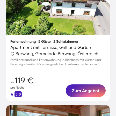
Ferienwohnung ∙ 5 Gäste ∙ 2 Schlafzimmer
Apartment mit Terrasse, Grill und Garten
Berwang, Gemeinde Berwang, Österreich
Familienfreundliche Ferienwohnung in Bichlbach mit Garten und
Parkmöglichkeiten für unvergessliche Urlaubsmomente bis zu 5
Gästen
119 €
ab
pro Nacht
Zum Angebot
5.0