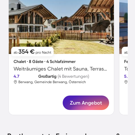
354 €
4
ab
pro Nacht
ab
Chalet ∙ 8 Gäste ∙ 4 Schlafzimmer
Ferie
Weiträumiges Chalet mit Sauna, Terrasse und Garten | Nah am Skifahren | Haustierfreundlich
4.7
Großartig
(4 Bewertungen)
5.0
Berwang, Gemeinde Berwang, Österreich
Ber
Zum Angebot