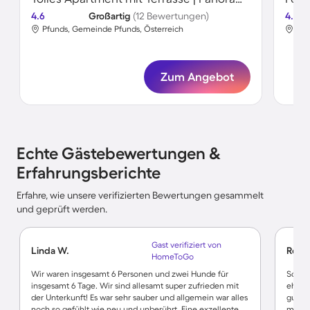
4.6
Großartig
(12 Bewertungen)
4.6
Pfunds, Gemeinde Pfunds, Österreich
Pfu
Zum Angebot
Echte Gästebewertungen &
Erfahrungsberichte
Erfahre, wie unsere verifizierten Bewertungen gesammelt
und geprüft werden.
Gast verifiziert von
Linda W.
René 
HomeToGo
Wir waren insgesamt 6 Personen und zwei Hunde für
Schöne
insgesamt 6 Tage. Wir sind allesamt super zufrieden mit
eh nu
der Unterkunft! Es war sehr sauber und allgemein war alles
gutes 
noch so gefühlt wie neu und unberührt. Eine exzellente
mitko