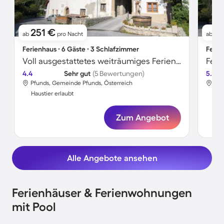
251 €
2
ab
pro Nacht
ab
Ferienhaus ∙ 6 Gäste ∙ 3 Schlafzimmer
Ferie
Voll ausgestattetes weiträumiges Ferienhaus mit Terrasse und Sauna | Haustierfreundlich
4.4
Sehr gut
(5 Bewertungen)
5.0
Pfunds, Gemeinde Pfunds, Österreich
Pfu
Haustier erlaubt
Hau
Zum Angebot
Alle Angebote ansehen
Ferienhäuser & Ferienwohnungen
mit Pool