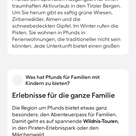
traumhaften Aktivurlaub in den Tiroler Bergen.
Um Sie herum gibt es saftig grüne Wiesen,
Zirbenwälder, Almen und die
schneebedeckten Gipfel. Im Winter rufen die
Pisten. Sie wohnen in Pfunds in
Ferienwohnungen, die traditioneller nicht sein
könnten. Jede Unterkunft bietet einen großen
hölzernen Balkon, auf dem Sie die Bergsicht
genießen. Im Sommer ist er typisch mit großen
rankenden Blüten bepflanzt. Die
Inneneinrichtung ist liebevoll mit viel Holz
Was hat Pfunds für Familien mit
gestaltet und erzeugt Wärme und Ruhe.
Kindern zu bieten?
Erlebnisse für die ganze Familie
Die Region um Pfunds bietet etwas ganz
besonders: den Abenteuerpass für Familien.
Damit geht es auf spannende
Wildnis-Touren
,
in den Piraten-Erlebnispark oder den
Märchenwald.