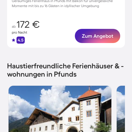
Geräumiges Ferienhaus in Pfunds mit Balkon für unvergessliche
Momente mit bis zu 16 Gästen in idyllischer Umgebung
172 €
ab
pro Nacht
Zum Angebot
4.5
Haustierfreundliche Ferienhäuser & -
wohnungen in Pfunds