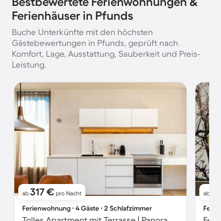
Bestbewertete Ferienwohnungen &
Ferienhäuser in Pfunds
Buche Unterkünfte mit den höchsten
Gästebewertungen in Pfunds, geprüft nach
Komfort, Lage, Ausstattung, Sauberkeit und Preis-
Leistung.
317 €
3
ab
pro Nacht
ab
Ferienwohnung ∙ 4 Gäste ∙ 2 Schlafzimmer
Ferie
Tolles Apartment mit Terrasse | Panoramablick