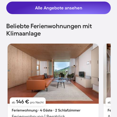
Alle Angebote ansehen
Beliebte Ferienwohnungen mit
Klimaanlage
146 €
1
ab
pro Nacht
ab
Ferienwohnung ∙ 4 Gäste ∙ 2 Schlafzimmer
Ferie
Ferienwohnung | Bergblick
Apar