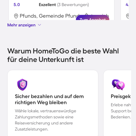
5.0
Exzellent
(3 Bewertungen)
4.2
Pfunds, Gemeinde Pfunds, Österreich
P
Zum Angebot
Mehr anzeigen
Warum HomeToGo die beste Wahl
für deine Unterkunft ist
Sicher bezahlen und auf dem
Preisgekr
richtigen Weg bleiben
Erlebe nahtl
Wähle lokale, vertrauenswürdige
Support bei 
Zahlungsmethoden sowie eine
Bedenken.
Reiseversicherung und andere
Zusatzleistungen.