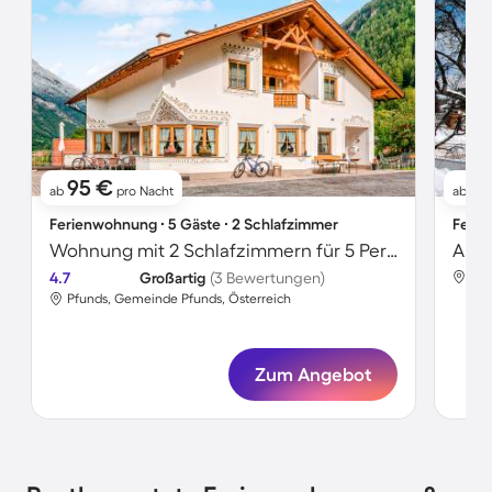
95 €
1
ab
pro Nacht
ab
Ferienwohnung ∙ 5 Gäste ∙ 2 Schlafzimmer
Ferie
Wohnung mit 2 Schlafzimmern für 5 Personen
4.7
Großartig
(3 Bewertungen)
Pfu
Pfunds, Gemeinde Pfunds, Österreich
Zum Angebot