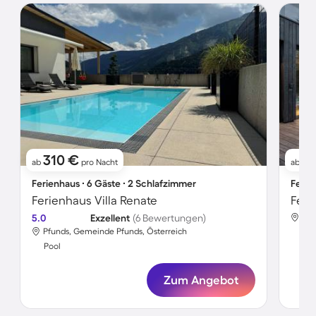
310 €
7
ab
pro Nacht
ab
Ferienhaus ∙ 6 Gäste ∙ 2 Schlafzimmer
Ferie
Ferienhaus Villa Renate
Feri
5.0
Exzellent
(6 Bewertungen)
Pfu
Pfunds, Gemeinde Pfunds, Österreich
Poo
Pool
Zum Angebot