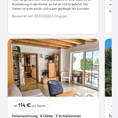
Ausstattung in der Küche, es hat an nichts gefehlt. Der
wieder
Garten ist echt schön und super gepflegt! Wir konnten
Bewer
bequem zu 6 draußen sitzen und unser Essen genießen:-)
Bewertet am 20.07.2026 | Gruppe
Ebenso konnten wir easy mit drei Autos in der Einfahrt
parken. Die Kobler Alm ist auch sehr zu empfehlen;-)
Italien und Schweiz sind auch schnell zu erreichen, für
mehr Abwechslung (falls nötig). Wir kommen sehr gerne
wieder, es hat uns einfach alles Überzeugt!:-)
114 €
1
ab
pro Nacht
ab
Ferienwohnung ∙ 8 Gäste ∙ 3 Schlafzimmer
Ferie