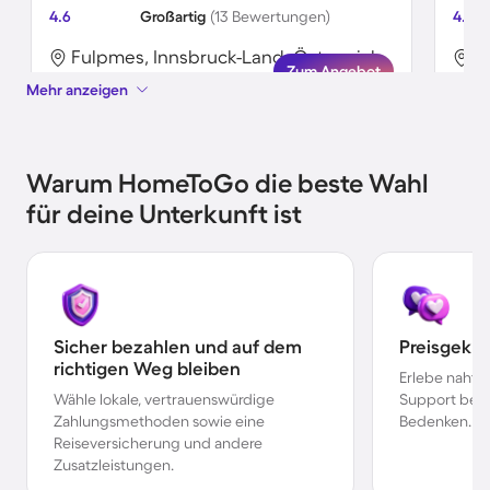
4.6
Großartig
(13 Bewertungen)
4.8
Fulpmes, Innsbruck-Land, Österreich
F
Zum Angebot
Mehr anzeigen
Warum HomeToGo die beste Wahl
für deine Unterkunft ist
Sicher bezahlen und auf dem
Preisgekr
richtigen Weg bleiben
Erlebe nahtl
Wähle lokale, vertrauenswürdige
Support bei 
Zahlungsmethoden sowie eine
Bedenken.
Reiseversicherung und andere
Zusatzleistungen.