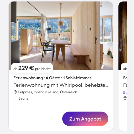
229 €
2
ab
pro Nacht
ab
Ferienwohnung ∙ 4 Gäste ∙ 1 Schlafzimmer
Ferie
Ferienwohnung mit Whirlpool, beheiztem Pool und Sauna
Fulpmes, Innsbruck-Land, Österreich
5.0
Ful
Sauna
Sa
Zum Angebot