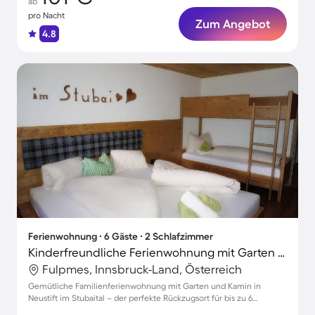
ab
pro Nacht
Zum Angebot
4.8
Ferienwohnung ∙ 6 Gäste ∙ 2 Schlafzimmer
Kinderfreundliche Ferienwohnung mit Garten und Grill | Bergblick | Haustierfreundlich
Fulpmes, Innsbruck-Land, Österreich
Gemütliche Familienferienwohnung mit Garten und Kamin in
Neustift im Stubaital – der perfekte Rückzugsort für bis zu 6
Personen!