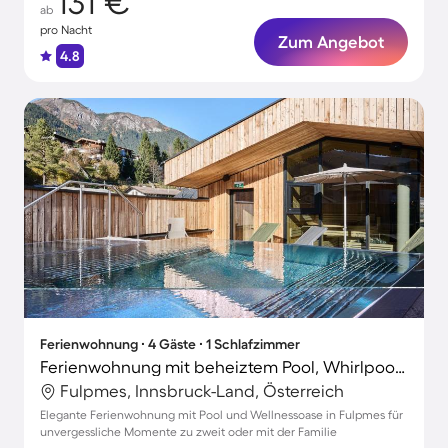
131 €
ab
pro Nacht
Zum Angebot
4.8
Ferienwohnung ∙ 4 Gäste ∙ 1 Schlafzimmer
Ferienwohnung mit beheiztem Pool, Whirlpool und Sauna
Fulpmes, Innsbruck-Land, Österreich
Elegante Ferienwohnung mit Pool und Wellnessoase in Fulpmes für
unvergessliche Momente zu zweit oder mit der Familie