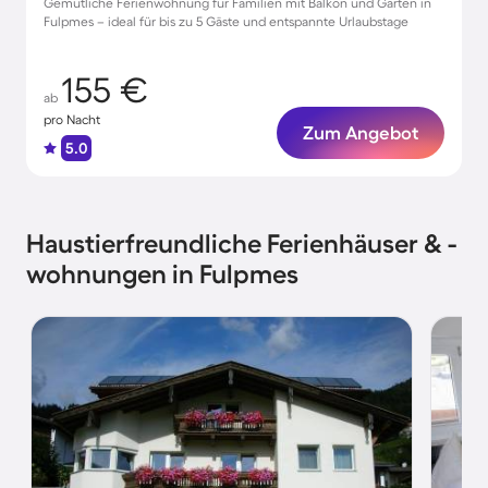
Gemütliche Ferienwohnung für Familien mit Balkon und Garten in
Fulpmes – ideal für bis zu 5 Gäste und entspannte Urlaubstage
155 €
ab
pro Nacht
Zum Angebot
5.0
Haustierfreundliche Ferienhäuser & -
wohnungen in Fulpmes