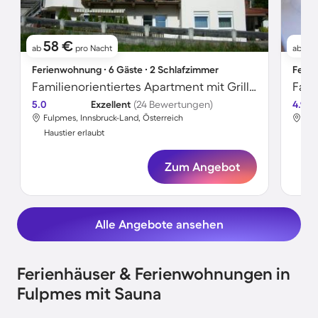
58 €
1
ab
pro Nacht
ab
Ferienwohnung ∙ 6 Gäste ∙ 2 Schlafzimmer
Ferie
Familienorientiertes Apartment mit Grill und Terrasse | Bergblick | Haustiere sind willkommen
5.0
Exzellent
(24 Bewertungen)
4.9
Fulpmes, Innsbruck-Land, Österreich
Ful
Haustier erlaubt
Hau
Zum Angebot
Alle Angebote ansehen
Ferienhäuser & Ferienwohnungen in
Fulpmes mit Sauna