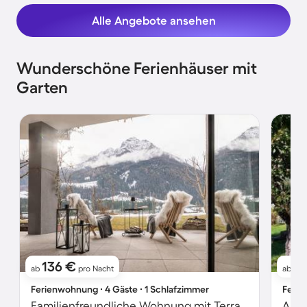
Alle Angebote ansehen
Wunderschöne Ferienhäuser mit
Garten
136 €
1
ab
pro Nacht
ab
Ferienwohnung ∙ 4 Gäste ∙ 1 Schlafzimmer
Ferie
Familienfreundliche Wohnung mit Terrasse und Garten | Bergblick
Apar