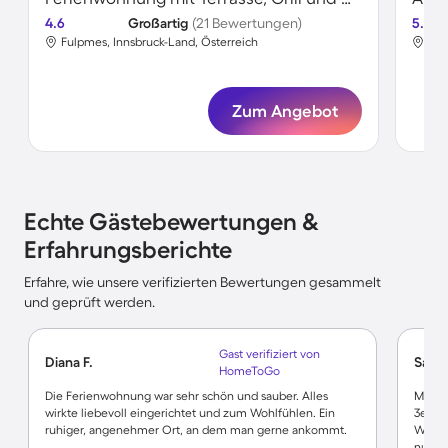
4.6
Großartig
(21 Bewertungen)
5.0
Fulpmes, Innsbruck-Land, Österreich
Ful
Zum Angebot
Echte Gästebewertungen &
Erfahrungsberichte
Erfahre, wie unsere verifizierten Bewertungen gesammelt
und geprüft werden.
Gast verifiziert von
Diana F.
Sabi
HomeToGo
Die Ferienwohnung war sehr schön und sauber. Alles
Moder
wirkte liebevoll eingerichtet und zum Wohlfühlen. Ein
3er S
ruhiger, angenehmer Ort, an dem man gerne ankommt.
WC, is
nutzen