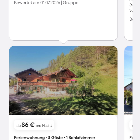
Bewertet am 01.07.2026 | Gruppe
(einer
Somme
die sc
Bewe
Utensi
alle g
Abwick
86 €
ab
pro Nacht
ab
Ferienwohnung ∙ 3 Gäste ∙ 1 Schlafzimmer
Ferie