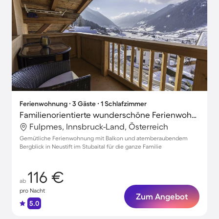
Ferienwohnung ∙ 3 Gäste ∙ 1 Schlafzimmer
Familienorientierte wunderschöne Ferienwohnung mit Terrasse | Bergblick | Ideal für Homeoffice
Fulpmes, Innsbruck-Land, Österreich
Gemütliche Ferienwohnung mit Balkon und atemberaubendem
Bergblick in Neustift im Stubaital für die ganze Familie
116 €
ab
pro Nacht
Zum Angebot
5.0