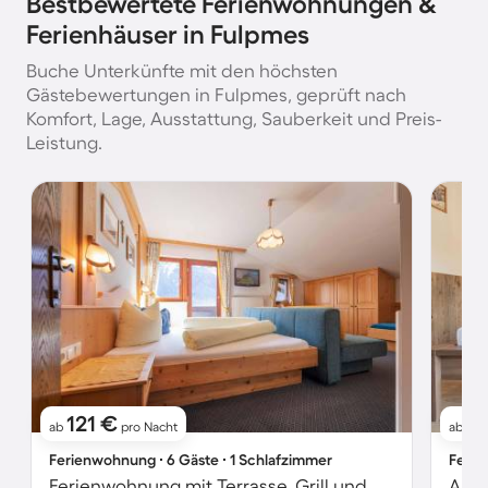
Bestbewertete Ferienwohnungen &
Ferienhäuser in Fulpmes
Buche Unterkünfte mit den höchsten
Gästebewertungen in Fulpmes, geprüft nach
Komfort, Lage, Ausstattung, Sauberkeit und Preis-
Leistung.
121 €
11
ab
pro Nacht
ab
Ferienwohnung ∙ 6 Gäste ∙ 1 Schlafzimmer
Ferie
Ferienwohnung mit Terrasse, Grill und Garten | Bergblick