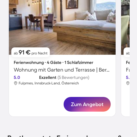
91 €
1
ab
pro Nacht
ab
Ferienwohnung ∙ 4 Gäste ∙ 1 Schlafzimmer
Ferie
Wohnung mit Garten und Terrasse | Bergblick
5.0
Exzellent
(5 Bewertungen)
5.0
Fulpmes, Innsbruck-Land, Österreich
Ful
Zum Angebot