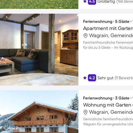
4.6
Großartig
(166 Bew
Ferienwohnung ∙ 5 Gäste ∙
Apartment mit Garten
Wagrain, Gemeinde
Familienfreundliche Ferienwoh
für bis zu 5 Gäste – Ihr Rückzu
4.2
Sehr gut
(9 Bewer
Ferienwohnung ∙ 3 Gäste ∙
Wohnung mit Garten 
Wagrain, Gemeinde
Gemütliche familienfreundlich
Wagrain für unvergessliche U