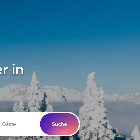
r in
Gäste
Suche