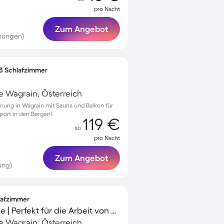
pro Nacht
Zum Angebot
tungen)
 3 Schlafzimmer
 Wagrain, Österreich
nung in Wagrain mit Sauna und Balkon für
gsort in den Bergen!
119 €
ab
pro Nacht
Zum Angebot
ung)
hlafzimmer
Bauernhof mit Terrasse | Perfekt für die Arbeit von Zuhause
 Wagrain, Österreich