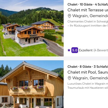
Chalet ∙ 10 Gäste ∙ 4 Schla
Chalet mit Terrasse 
Wagrain, Gemeinde
Charmantes Chalet in Schwaigh
– Ihr Rückzugsort inmitten der 
5.0
Exzellent
(4 Bewer
Chalet ∙ 8 Gäste ∙ 3 Schla
Wagrain, Gemeinde
Luxuriöses Chalet in Wagrain m
Traumurlaub mit Haustieren w