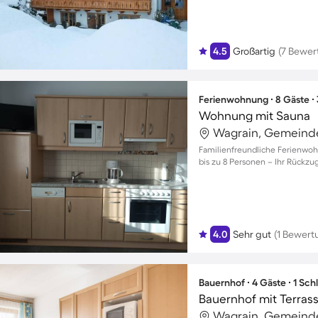
4.5
Großartig
(7 Bewer
Ferienwohnung ∙ 8 Gäste ∙
Wohnung mit Sauna
Wagrain, Gemeinde
Familienfreundliche Ferienwoh
bis zu 8 Personen – Ihr Rückzu
4.0
Sehr gut
(1 Bewert
Bauernhof ∙ 4 Gäste ∙ 1 Sc
Wagrain, Gemeinde