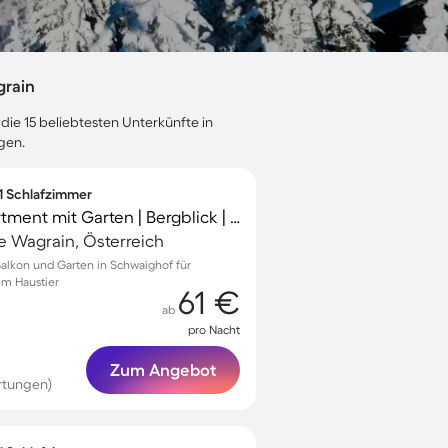
grain
die 15 beliebtesten Unterkünfte in
gen.
 1 Schlafzimmer
Wunderschönes Apartment mit Garten | Bergblick | Skifahren in der Nähe | Hunde erlaubt
 Wagrain, Österreich
Balkon und Garten in Schwaighof für
em Haustier
61 €
ab
pro Nacht
Zum Angebot
rtungen)