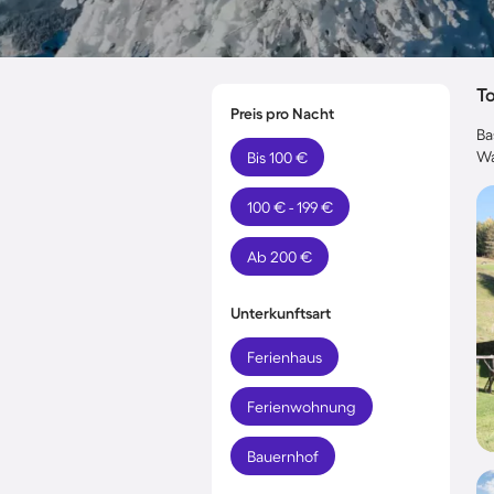
T
Preis pro Nacht
Ba
Wa
Bis 100 €
100 € - 199 €
Ab 200 €
Unterkunftsart
Ferienhaus
Ferienwohnung
Bauernhof