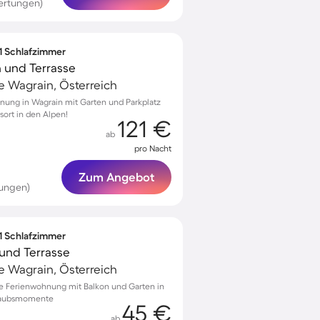
ertungen)
 1 Schlafzimmer
 und Terrasse
 Wagrain, Österreich
nung in Wagrain mit Garten und Parkplatz
gsort in den Alpen!
121 €
ab
pro Nacht
Zum Angebot
tungen)
 1 Schlafzimmer
und Terrasse
 Wagrain, Österreich
e Ferienwohnung mit Balkon und Garten in
rlaubsmomente
45 €
ab