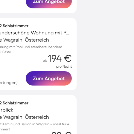
Zum Angebot
 2 Schlafzimmer
Familienorientierte wunderschöne Wohnung mit Pool | Bergblick | Skifahren in der Nähe
 Wagrain, Österreich
ohnung mit Pool und atemberaubendem
 6 Gäste
194 €
ab
pro Nacht
Zum Angebot
ertungen)
 2 Schlafzimmer
rblick
 Wagrain, Österreich
Kamin und Balkon in Wagrain – ideal für 4
ommen!