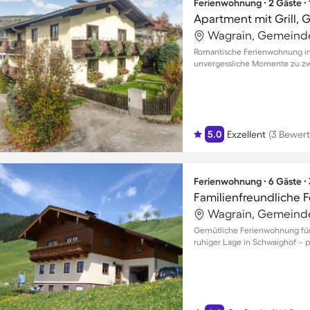
Ferienwohnung ∙ 2 Gäste ∙
Wagrain, Gemeinde
Romantische Ferienwohnung in
unvergessliche Momente zu zw
5.0
Exzellent
(3 Bewer
Ferienwohnung ∙ 6 Gäste ∙
Wagrain, Gemeinde
Gemütliche Ferienwohnung für 
ruhiger Lage in Schwaighof – p