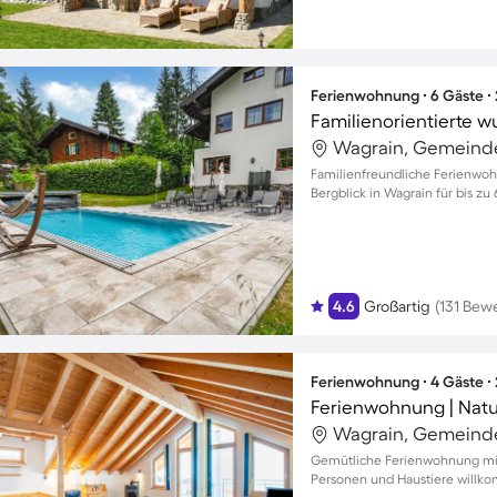
Ferienwohnung ∙ 6 Gäste ∙
Wagrain, Gemeinde
Familienfreundliche Ferienw
Bergblick in Wagrain für bis zu
4.6
Großartig
(131 Bew
Ferienwohnung ∙ 4 Gäste ∙
Ferienwohnung | Natu
Wagrain, Gemeinde
Gemütliche Ferienwohnung mit 
Personen und Haustiere willk