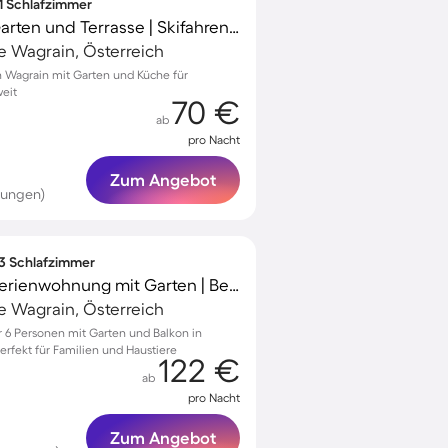
 1 Schlafzimmer
Apartment mit Grill, Garten und Terrasse | Skifahren in der Nähe
 Wagrain, Österreich
 Wagrain mit Garten und Küche für
eit
70 €
ab
pro Nacht
Zum Angebot
tungen)
 3 Schlafzimmer
Familienfreundliche Ferienwohnung mit Garten | Bergblick | Hunde erlaubt
 Wagrain, Österreich
6 Personen mit Garten und Balkon in
erfekt für Familien und Haustiere
122 €
ab
pro Nacht
Zum Angebot