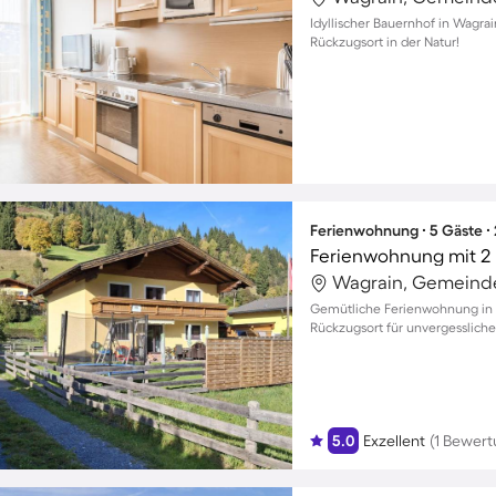
Idyllischer Bauernhof in Wagrain
Rückzugsort in der Natur!
Ferienwohnung ∙ 5 Gäste ∙
Ferienwohnung mit 2 
Wagrain, Gemeinde
Gemütliche Ferienwohnung in Sc
Rückzugsort für unvergesslic
5.0
Exzellent
(1 Bewert