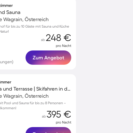
fzimmer
und Sauna
 Wagrain, Österreich
of für bis zu 10 Gäste mit Sauna und Küche
Natur!
248 €
ab
pro Nacht
Zum Angebot
tungen)
fzimmer
Chalet mit Pool, Sauna und Terrasse | Skifahren in der Nähe | Haustiere erlaubt
 Wagrain, Österreich
it Pool und Sauna für bis zu 8 Personen –
illkommen!
395 €
ab
pro Nacht