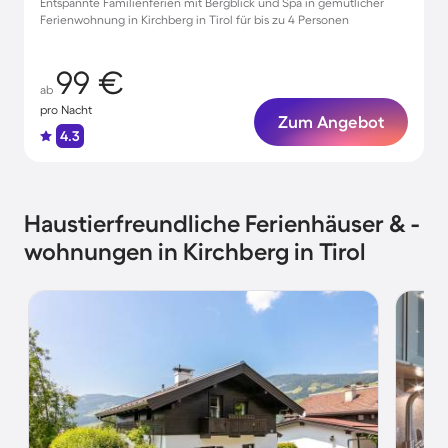
Entspannte Familienferien mit Bergblick und Spa in gemütlicher
Ferienwohnung in Kirchberg in Tirol für bis zu 4 Personen
99 €
ab
pro Nacht
Zum Angebot
4.3
Haustierfreundliche Ferienhäuser & -
wohnungen in Kirchberg in Tirol