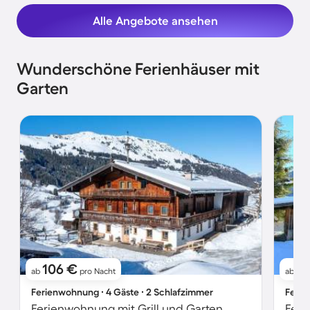
Alle Angebote ansehen
Wunderschöne Ferienhäuser mit
Garten
106 €
1
ab
pro Nacht
ab
Ferienwohnung ∙ 4 Gäste ∙ 2 Schlafzimmer
Ferie
Ferienwohnung mit Grill und Garten
Feri