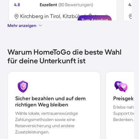
4.8
Exzellent
(80 Bewertungen)
4.9
Kirchberg in Tirol, Kitzbühel, Österreich
Zum Angebot
Mehr anzeigen
Warum HomeToGo die beste Wahl
für deine Unterkunft ist
Sicher bezahlen und auf dem
Preisgekr
richtigen Weg bleiben
Erlebe nahtl
Wähle lokale, vertrauenswürdige
Support bei 
Zahlungsmethoden sowie eine
Bedenken.
Reiseversicherung und andere
Zusatzleistungen.