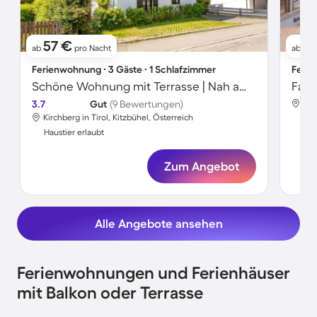
57 €
1
ab
pro Nacht
ab
Ferienwohnung ∙ 3 Gäste ∙ 1 Schlafzimmer
Ferie
Schöne Wohnung mit Terrasse | Nah am Skifahren | Haustiere erlaubt
3.7
Gut
(9 Bewertungen)
Kir
Kirchberg in Tirol, Kitzbühel, Österreich
Hau
Haustier erlaubt
Zum Angebot
Alle Angebote ansehen
Ferienwohnungen und Ferienhäuser
mit Balkon oder Terrasse