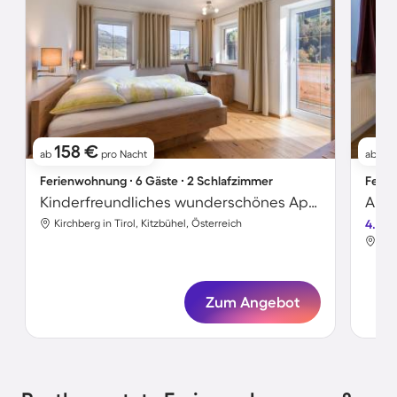
158 €
9
ab
pro Nacht
ab
Ferienwohnung ∙ 6 Gäste ∙ 2 Schlafzimmer
Ferie
Kinderfreundliches wunderschönes Apartment | Bergblick
Apar
Kirchberg in Tirol, Kitzbühel, Österreich
4.2
Kir
Zum Angebot