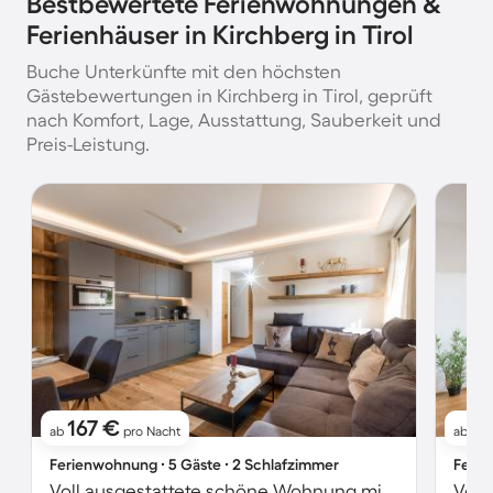
Bestbewertete Ferienwohnungen &
Ferienhäuser in Kirchberg in Tirol
Buche Unterkünfte mit den höchsten
Gästebewertungen in Kirchberg in Tirol, geprüft
nach Komfort, Lage, Ausstattung, Sauberkeit und
Preis-Leistung.
167 €
1
ab
pro Nacht
ab
Ferienwohnung ∙ 5 Gäste ∙ 2 Schlafzimmer
Ferie
Voll ausgestattete schöne Wohnung mit Garten | Skifahren in der Nähe
Voll