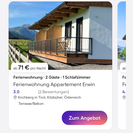
71 €
1
ab
pro Nacht
ab
Ferienwohnung ∙ 2 Gäste ∙ 1 Schlafzimmer
Ferie
Ferienwohnung Appartement Erwin
3.0
(2 Bewertungen)
4.5
Kirchberg in Tirol, Kitzbühel, Österreich
Kir
Terrasse/Balkon
Ter
Zum Angebot