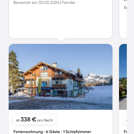
Bewertet am 30.03.2026 | Familie
Bewer
338 €
ab
pro Nacht
ab
Ferienwohnung ∙ 4 Gäste ∙ 1 Schlafzimmer
Ferie