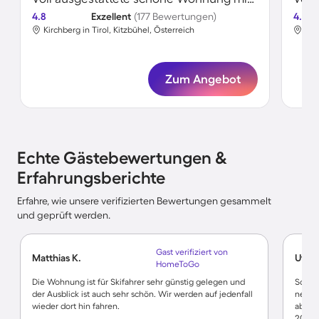
4.8
Exzellent
(177 Bewertungen)
4.8
Kirchberg in Tirol, Kitzbühel, Österreich
Kir
Zum Angebot
Echte Gästebewertungen &
Erfahrungsberichte
Erfahre, wie unsere verifizierten Bewertungen gesammelt
und geprüft werden.
Gast verifiziert von
Matthias K.
Ute G
HomeToGo
Die Wohnung ist für Skifahrer sehr günstig gelegen und
Schön
der Ausblick ist auch sehr schön. Wir werden auf jedenfall
nette 
wieder dort hin fahren.
aber a
200 m