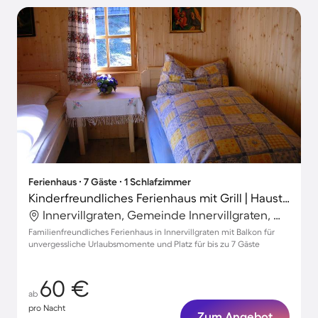
Ferienhaus ∙ 7 Gäste ∙ 1 Schlafzimmer
Kinderfreundliches Ferienhaus mit Grill | Haustiere erlaubt
Innervillgraten, Gemeinde Innervillgraten, Österreich
Familienfreundliches Ferienhaus in Innervillgraten mit Balkon für
unvergessliche Urlaubsmomente und Platz für bis zu 7 Gäste
60 €
ab
pro Nacht
Zum Angebot