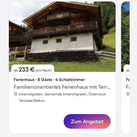
233 €
1
ab
pro Nacht
ab
Ferienhaus ∙ 8 Gäste ∙ 4 Schlafzimmer
Ferie
Familienorientiertes Ferienhaus mit Terrasse, Garten und Grill
Innervillgraten, Gemeinde Innervillgraten, Österreich
Inn
Terrasse/Balkon
Ter
Zum Angebot