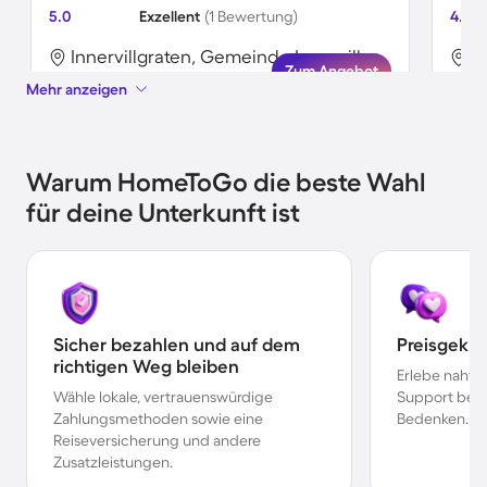
5.0
Exzellent
(1 Bewertung)
4.8
Innervillgraten, Gemeinde Innervillgraten, Österreich
Zum Angebot
Mehr anzeigen
Warum HomeToGo die beste Wahl
für deine Unterkunft ist
Sicher bezahlen und auf dem
Preisgekr
richtigen Weg bleiben
Erlebe nahtl
Wähle lokale, vertrauenswürdige
Support bei 
Zahlungsmethoden sowie eine
Bedenken.
Reiseversicherung und andere
Zusatzleistungen.