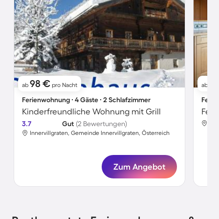
98 €
14
ab
pro Nacht
ab
Ferienwohnung ∙ 4 Gäste ∙ 2 Schlafzimmer
Ferie
Kinderfreundliche Wohnung mit Grill
3.7
Gut
(2 Bewertungen)
Inn
Innervillgraten, Gemeinde Innervillgraten, Österreich
Zum Angebot