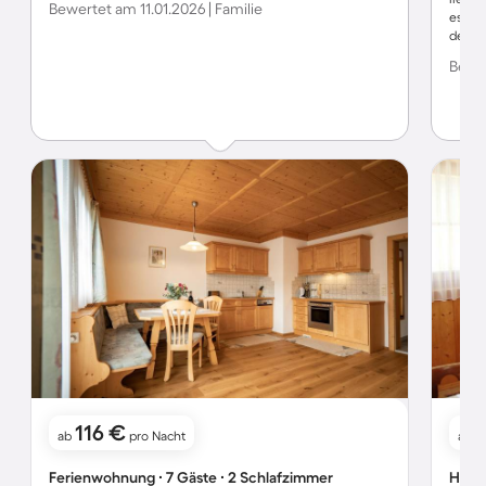
Bewertet am 11.01.2026 | Familie
es sei
des an
uns ge
Bewer
Atmos
außerd
auch 
die Be
auch 
beiden
Tolles
116 €
ab
pro Nacht
ab
Ferienwohnung ∙ 7 Gäste ∙ 2 Schlafzimmer
Hotel