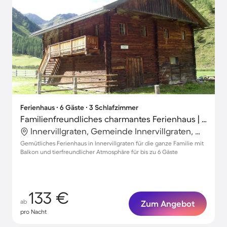
Ferienhaus ∙ 6 Gäste ∙ 3 Schlafzimmer
Familienfreundliches charmantes Ferienhaus | Haustiere erlaubt
Innervillgraten, Gemeinde Innervillgraten, Österreich
Gemütliches Ferienhaus in Innervillgraten für die ganze Familie mit
Balkon und tierfreundlicher Atmosphäre für bis zu 6 Gäste
133 €
ab
Zum Angebot
pro Nacht