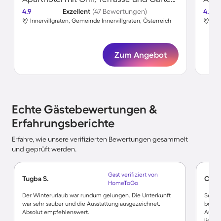
4.9
Exzellent
(47 Bewertungen)
4.9
Innervillgraten, Gemeinde Innervillgraten, Österreich
Inn
Zum Angebot
Echte Gästebewertungen &
Erfahrungsberichte
Erfahre, wie unsere verifizierten Bewertungen gesammelt
und geprüft werden.
Gast verifiziert von
Tugba S.
Chris
HomeToGo
Der Winterurlaub war rundum gelungen. Die Unterkunft
Sehr 
war sehr sauber und die Ausstattung ausgezeichnet.
bei E
Absolut empfehlenswert.
Ausbli
lieben