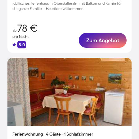
Idyllisches Ferienhaus in Oberstalleralm mit Balkon und Kamin für
die ganze Familie – Haustiere willkommen!
78 €
ab
pro Nacht
Zum Angebot
5.0
Ferienwohnung ∙ 4 Gäste ∙ 1 Schlafzimmer