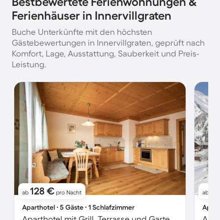
Bestbewertete Ferienwohnungen &
Ferienhäuser in Innervillgraten
Buche Unterkünfte mit den höchsten
Gästebewertungen in Innervillgraten, geprüft nach
Komfort, Lage, Ausstattung, Sauberkeit und Preis-
Leistung.
128 €
1
ab
pro Nacht
ab
Aparthotel ∙ 5 Gäste ∙ 1 Schlafzimmer
Apart
Aparthotel mit Grill, Terrasse und Garten | Bergblick