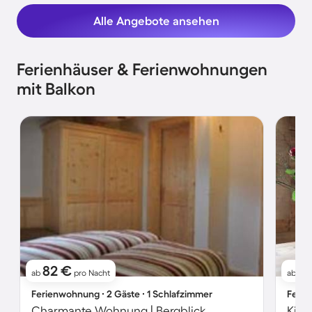
Alle Angebote ansehen
Ferienhäuser & Ferienwohnungen
mit Balkon
82 €
2
ab
pro Nacht
ab
Ferienwohnung ∙ 2 Gäste ∙ 1 Schlafzimmer
Ferie
Charmante Wohnung | Bergblick