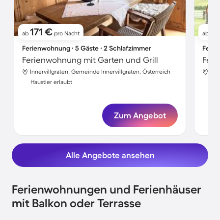
171 €
13
ab
pro Nacht
ab
Ferienwohnung ∙ 5 Gäste ∙ 2 Schlafzimmer
Ferie
Ferienwohnung mit Garten und Grill
Feri
Innervillgraten, Gemeinde Innervillgraten, Österreich
Inn
Haustier erlaubt
Hau
Zum Angebot
Alle Angebote ansehen
Ferienwohnungen und Ferienhäuser
mit Balkon oder Terrasse