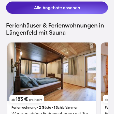
Alle Angebote ansehen
Ferienhäuser & Ferienwohnungen in
Längenfeld mit Sauna
183 €
8
ab
pro Nacht
ab
Ferienwohnung ∙ 2 Gäste ∙ 1 Schlafzimmer
Ferie
Wunderschöne Ferienwohnung mit Terrasse und Sauna | Gartenblick
Feri