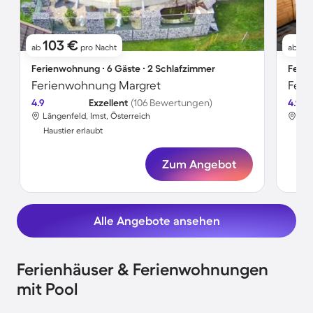
103 €
8
ab
pro Nacht
ab
Ferienwohnung ∙ 6 Gäste ∙ 2 Schlafzimmer
Ferie
Ferienwohnung Margret
Feri
4.9
Exzellent
(106 Bewertungen)
4.9
Längenfeld, Imst, Österreich
Län
Haustier erlaubt
Hau
Zum Angebot
Alle Angebote ansehen
Ferienhäuser & Ferienwohnungen
mit Pool