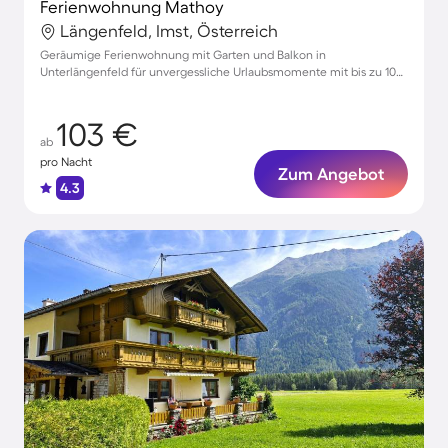
Ferienwohnung Mathoy
Längenfeld, Imst, Österreich
Geräumige Ferienwohnung mit Garten und Balkon in
Unterlängenfeld für unvergessliche Urlaubsmomente mit bis zu 10
Gästen
103 €
ab
pro Nacht
Zum Angebot
4.3