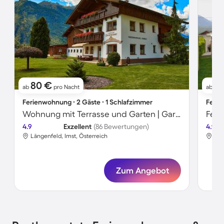
80 €
9
ab
pro Nacht
ab
Ferienwohnung ∙ 2 Gäste ∙ 1 Schlafzimmer
Ferie
Wohnung mit Terrasse und Garten | Gartenblick
Feri
4.9
Exzellent
(86 Bewertungen)
4.9
Längenfeld, Imst, Österreich
Län
Zum Angebot