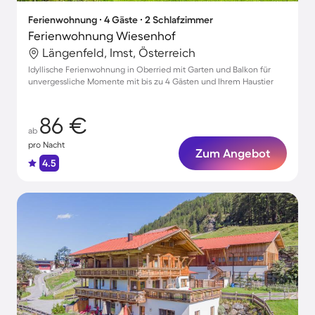
Ferienwohnung ∙ 4 Gäste ∙ 2 Schlafzimmer
Ferienwohnung Wiesenhof
Längenfeld, Imst, Österreich
Idyllische Ferienwohnung in Oberried mit Garten und Balkon für
unvergessliche Momente mit bis zu 4 Gästen und Ihrem Haustier
86 €
ab
pro Nacht
Zum Angebot
4.5