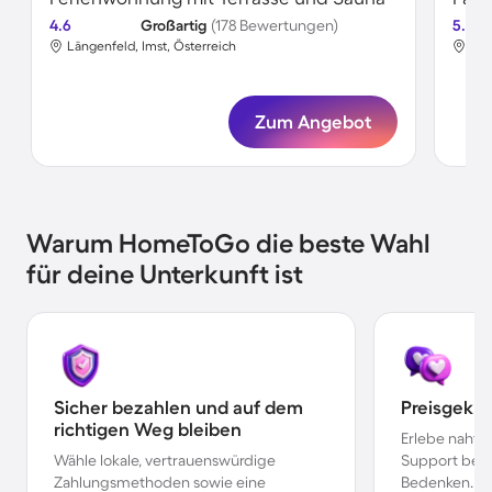
4.6
Großartig
(178 Bewertungen)
5.0
Längenfeld, Imst, Österreich
Län
Zum Angebot
Warum HomeToGo die beste Wahl
für deine Unterkunft ist
Sicher bezahlen und auf dem
Preisgekr
richtigen Weg bleiben
Erlebe nahtl
Wähle lokale, vertrauenswürdige
Support bei 
Zahlungsmethoden sowie eine
Bedenken.