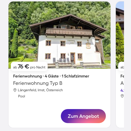
76 €
8
ab
pro Nacht
ab
Ferienwohnung ∙ 4 Gäste ∙ 1 Schlafzimmer
Ferie
Ferienwohnung Typ B
Apar
Längenfeld, Imst, Österreich
4.9
Län
Pool
Poo
Zum Angebot