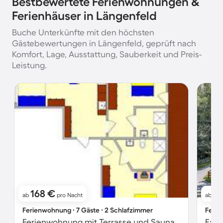
Bestbewertete Ferienwohnungen &
Ferienhäuser in Längenfeld
Buche Unterkünfte mit den höchsten
Gästebewertungen in Längenfeld, geprüft nach
Komfort, Lage, Ausstattung, Sauberkeit und Preis-
Leistung.
168 €
1
ab
pro Nacht
ab
Ferienwohnung ∙ 7 Gäste ∙ 2 Schlafzimmer
Ferie
Ferienwohnung mit Terrasse und Sauna