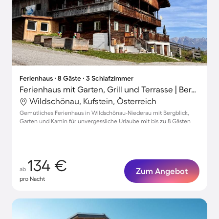
Ferienhaus ∙ 8 Gäste ∙ 3 Schlafzimmer
Ferienhaus mit Garten, Grill und Terrasse | Bergblick | Haustiere sind willkommen
Wildschönau, Kufstein, Österreich
Gemütliches Ferienhaus in Wildschönau-Niederau mit Bergblick,
Garten und Kamin für unvergessliche Urlaube mit bis zu 8 Gästen
134 €
ab
Zum Angebot
pro Nacht