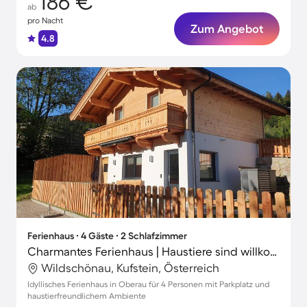
186 €
ab
pro Nacht
Zum Angebot
4.8
Ferienhaus ∙ 4 Gäste ∙ 2 Schlafzimmer
Charmantes Ferienhaus | Haustiere sind willkommen
Wildschönau, Kufstein, Österreich
Idyllisches Ferienhaus in Oberau für 4 Personen mit Parkplatz und
haustierfreundlichem Ambiente