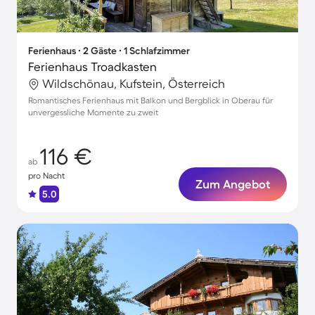
Ferienhaus ∙ 2 Gäste ∙ 1 Schlafzimmer
Ferienhaus Troadkasten
Wildschönau, Kufstein, Österreich
Romantisches Ferienhaus mit Balkon und Bergblick in Oberau für
unvergessliche Momente zu zweit
116 €
ab
pro Nacht
Zum Angebot
5.0