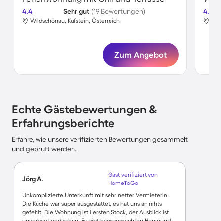
4.4
Sehr gut
(19 Bewertungen)
4.6
Wildschönau, Kufstein, Österreich
Wil
Zum Angebot
Echte Gästebewertungen &
Erfahrungsberichte
Erfahre, wie unsere verifizierten Bewertungen gesammelt
und geprüft werden.
Gast verifiziert von
Jörg A.
HomeToGo
Unkomplizierte Unterkunft mit sehr netter Vermieterin.
Die Küche war super ausgestattet, es hat uns an nihts
gefehlt. Die Wohnung ist i ersten Stock, der Ausblick ist
unverbaut und schön. Es gibt hausgemachten Honigund