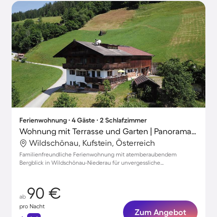
Ferienwohnung ∙ 4 Gäste ∙ 2 Schlafzimmer
Wohnung mit Terrasse und Garten | Panoramablick
Wildschönau, Kufstein, Österreich
Familienfreundliche Ferienwohnung mit atemberaubendem
Bergblick in Wildschönau-Niederau für unvergessliche
Urlaubsmomente
90 €
ab
pro Nacht
Zum Angebot