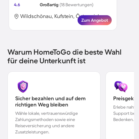
4.6
Großartig
(18 Bewertungen)
Wildschönau, Kufstein, Österreich
Zum Angebot
Warum HomeToGo die beste Wahl
für deine Unterkunft ist
Sicher bezahlen und auf dem
Preisgekr
richtigen Weg bleiben
Erlebe nahtl
Wähle lokale, vertrauenswürdige
Support bei 
Zahlungsmethoden sowie eine
Bedenken.
Reiseversicherung und andere
Zusatzleistungen.