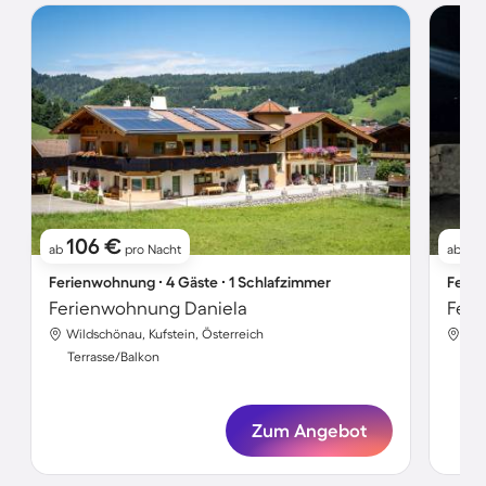
106 €
8
ab
pro Nacht
ab
Ferienwohnung ∙ 4 Gäste ∙ 1 Schlafzimmer
Ferie
Ferienwohnung Daniela
Feri
Wildschönau, Kufstein, Österreich
Wil
Terrasse/Balkon
Ter
Zum Angebot