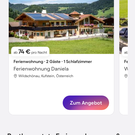
74 €
9
ab
pro Nacht
ab
Ferienwohnung ∙ 2 Gäste ∙ 1 Schlafzimmer
Ferie
Ferienwohnung Daniela
Woh
Wildschönau, Kufstein, Österreich
Wil
Zum Angebot