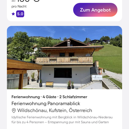
ab
pro Nacht
Zum Angebot
5.0
Ferienwohnung ∙ 4 Gäste ∙ 2 Schlafzimmer
Ferienwohnung Panoramablick
Wildschönau, Kufstein, Österreich
Idyllische Ferienwohnung mit Bergblick in Wildschönau-Niederau
für bis zu 4 Personen – Entspannung pur mit Sauna und Garten