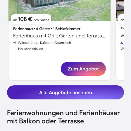
108 €
91
ab
pro Nacht
ab
Ferienhaus ∙ 4 Gäste ∙ 1 Schlafzimmer
Ferie
Ferienhaus mit Grill, Garten und Terrasse | Bergblick
Wildschönau, Kufstein, Österreich
4.0
Wil
Haustier erlaubt
Hau
Zum Angebot
Alle Angebote ansehen
Ferienwohnungen und Ferienhäuser
mit Balkon oder Terrasse