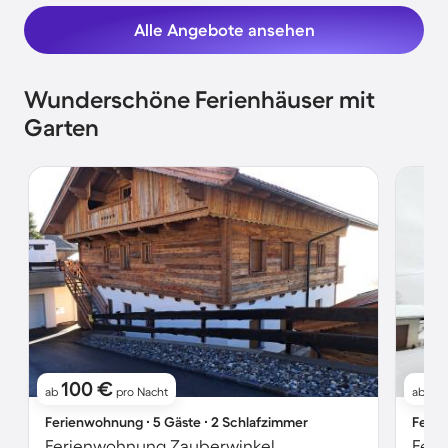
Alle Angebote ansehen
Wunderschöne Ferienhäuser mit
Garten
100 €
8
ab
pro Nacht
ab
Ferienwohnung ∙ 5 Gäste ∙ 2 Schlafzimmer
Ferie
Ferienwohnung Zauberwinkel
Fer