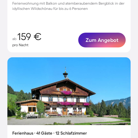
Ferienwohnung mit Balkon und atemberaubendem Bergblick in der
idyllischen Wildschönau für bis zu 6 Personen
159 €
ab
Zum Angebot
pro Nacht
Ferienhaus ∙ 41 Gäste ∙ 12 Schlafzimmer