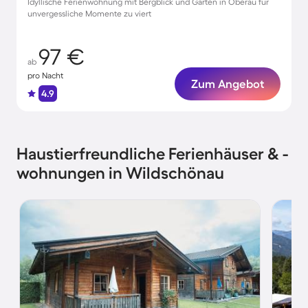
Idyllische Ferienwohnung mit Bergblick und Garten in Oberau für
unvergessliche Momente zu viert
97 €
ab
pro Nacht
Zum Angebot
4.9
Haustierfreundliche Ferienhäuser & -
wohnungen in Wildschönau