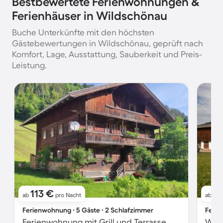
Bestbewertete Ferienwohnungen &
Ferienhäuser in Wildschönau
Buche Unterkünfte mit den höchsten
Gästebewertungen in Wildschönau, geprüft nach
Komfort, Lage, Ausstattung, Sauberkeit und Preis-
Leistung.
113 €
1
ab
pro Nacht
ab
Ferienwohnung ∙ 5 Gäste ∙ 2 Schlafzimmer
Ferie
Ferienwohnung mit Grill und Terrasse
Wohn