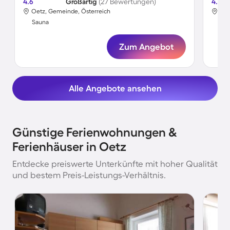
4.6
Großartig
(27 Bewertungen)
4.6
Oetz, Gemeinde, Österreich
Oet
Sauna
Sa
Zum Angebot
Alle Angebote ansehen
Günstige Ferienwohnungen &
Ferienhäuser in Oetz
Entdecke preiswerte Unterkünfte mit hoher Qualität
und bestem Preis-Leistungs-Verhältnis.