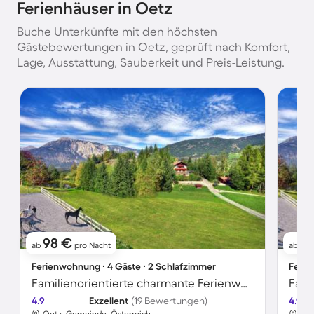
Ferienhäuser in Oetz
Buche Unterkünfte mit den höchsten
Gästebewertungen in Oetz, geprüft nach Komfort,
Lage, Ausstattung, Sauberkeit und Preis-Leistung.
98 €
11
ab
pro Nacht
ab
Ferienwohnung ∙ 4 Gäste ∙ 2 Schlafzimmer
Ferie
Familienorientierte charmante Ferienwohnung mit Terrasse, Garten und Grill | Seeblick | Haustiere erlaubt
4.9
Exzellent
(19 Bewertungen)
4.9
Oetz, Gemeinde, Österreich
Oet