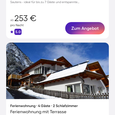
Sautens - ideal für bis zu 7 Gäste und entspannte
Frühstücksmomente!
253 €
ab
pro Nacht
Zum Angebot
5.0
Ferienwohnung ∙ 4 Gäste ∙ 2 Schlafzimmer
Ferienwohnung mit Terrasse