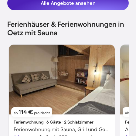
Alle Angebote ansehen
Ferienhäuser & Ferienwohnungen in
Oetz mit Sauna
114 €
1
ab
pro Nacht
ab
Ferienwohnung ∙ 6 Gäste ∙ 2 Schlafzimmer
Ferie
Ferienwohnung mit Sauna, Grill und Garten