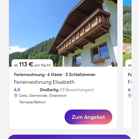
113 €
6
ab
pro Nacht
ab
Ferienwohnung ∙ 6 Gäste ∙ 3 Schlafzimmer
Ferie
Ferienwohnung Elisabeth
4.5
Großartig
(13 Bewertungen)
4.9
Oetz, Gemeinde, Österreich
Oet
Terrasse/Balkon
Ter
Zum Angebot