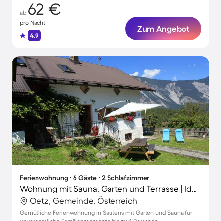
62 €
ab
pro Nacht
Zum Angebot
4.9
Ferienwohnung ∙ 6 Gäste ∙ 2 Schlafzimmer
Wohnung mit Sauna, Garten und Terrasse | Ideal für Homeoffice
Oetz, Gemeinde, Österreich
Gemütliche Ferienwohnung in Sautens mit Garten und Sauna für
unvergessliche Familienmomente bis zu 6 Personen