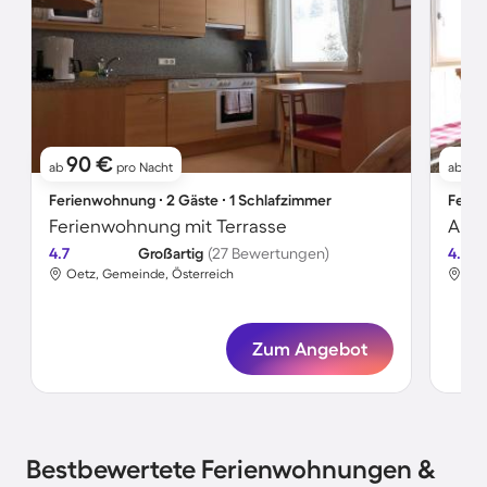
90 €
1
ab
pro Nacht
ab
Ferienwohnung ∙ 2 Gäste ∙ 1 Schlafzimmer
Ferie
Ferienwohnung mit Terrasse
Apar
4.7
Großartig
(27 Bewertungen)
4.7
Oetz, Gemeinde, Österreich
Oet
Zum Angebot
Bestbewertete Ferienwohnungen &