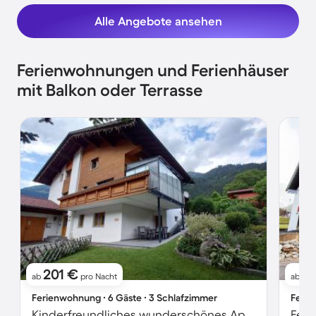
Alle Angebote ansehen
Ferienwohnungen und Ferienhäuser
mit Balkon oder Terrasse
201 €
7
ab
pro Nacht
ab
Ferienwohnung ∙ 6 Gäste ∙ 3 Schlafzimmer
Ferie
Kinderfreundliches wunderschönes Apartment mit Garten und Terrasse