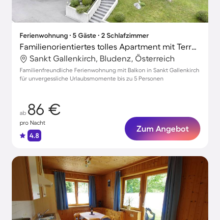
Ferienwohnung ∙ 5 Gäste ∙ 2 Schlafzimmer
Familienorientiertes tolles Apartment mit Terrasse | Skifahren in der Nähe
Sankt Gallenkirch, Bludenz, Österreich
Familienfreundliche Ferienwohnung mit Balkon in Sankt Gallenkirch
für unvergessliche Urlaubsmomente bis zu 5 Personen
86 €
ab
pro Nacht
Zum Angebot
4.8