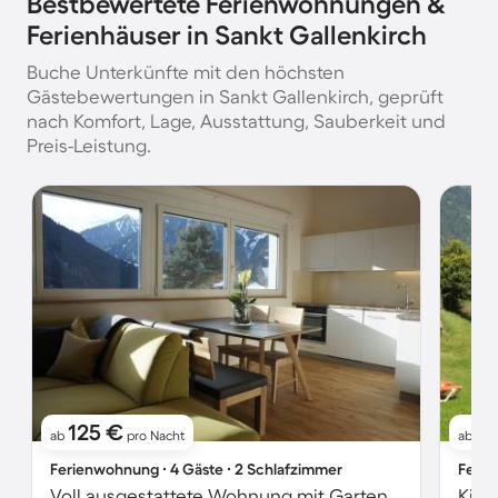
Bestbewertete Ferienwohnungen &
Ferienhäuser in Sankt Gallenkirch
Buche Unterkünfte mit den höchsten
Gästebewertungen in Sankt Gallenkirch, geprüft
nach Komfort, Lage, Ausstattung, Sauberkeit und
Preis-Leistung.
125 €
1
ab
pro Nacht
ab
Ferienwohnung ∙ 4 Gäste ∙ 2 Schlafzimmer
Ferie
Voll ausgestattete Wohnung mit Garten und Terrasse