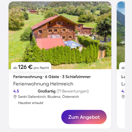
126 €
2
ab
pro Nacht
ab
Ferienwohnung ∙ 6 Gäste ∙ 3 Schlafzimmer
Landh
Ferienwohnung Helmreich
4.5
Großartig
(71 Bewertungen)
4.1
Sankt Gallenkirch, Bludenz, Österreich
San
Haustier erlaubt
Hau
Zum Angebot