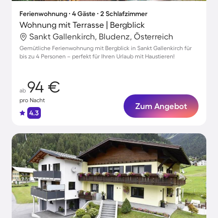
Ferienwohnung ∙ 4 Gäste ∙ 2 Schlafzimmer
Wohnung mit Terrasse | Bergblick
Sankt Gallenkirch, Bludenz, Österreich
Gemütliche Ferienwohnung mit Bergblick in Sankt Gallenkirch für
bis zu 4 Personen – perfekt für Ihren Urlaub mit Haustieren!
94 €
ab
pro Nacht
Zum Angebot
4.3