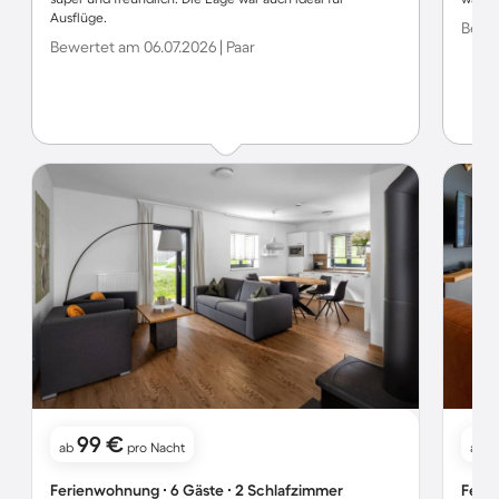
Ausflüge.
Bewer
Bewertet am 06.07.2026 | Paar
99 €
ab
pro Nacht
ab
Ferienwohnung ∙ 6 Gäste ∙ 2 Schlafzimmer
Ferie