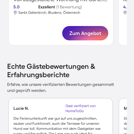
5.0
Exzellent
(1 Bewertung)
4.6
Sankt Gallenkirch, Bludenz, Österreich
San
Zum Angebot
Echte Gästebewertungen &
Erfahrungsberichte
Erfahre, wie unsere verifizierten Bewertungen gesammelt
und geprüft werden.
Gast verifiziert von
Lucie N.
Marce
HomeToGo
Die Ferienunterkunft war gut auf uns zugeschnitten,
Die Un
sauber und Funktionell, auch die Terrasse für unseren
der Kü
Hund war toll. Kommunikation mit dem Gastgeber war
hätte 
super und freundlich. Die Lage war auch ideal für
war al