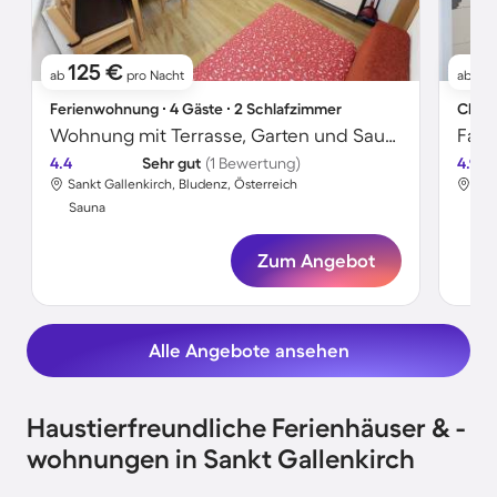
125 €
1
ab
pro Nacht
ab
Ferienwohnung ∙ 4 Gäste ∙ 2 Schlafzimmer
Chale
Wohnung mit Terrasse, Garten und Sauna
4.4
Sehr gut
(1 Bewertung)
4.9
Sankt Gallenkirch, Bludenz, Österreich
San
Sauna
Sa
Zum Angebot
Alle Angebote ansehen
Haustierfreundliche Ferienhäuser & -
wohnungen in Sankt Gallenkirch