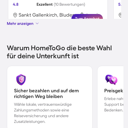
4.8
Exzellent
(10 Bewertungen)
5.0
Sankt Gallenkirch, Bludenz, Österreich
Zum Angebot
Mehr anzeigen
Warum HomeToGo die beste Wahl
für deine Unterkunft ist
Sicher bezahlen und auf dem
Preisgekr
richtigen Weg bleiben
Erlebe nahtl
Wähle lokale, vertrauenswürdige
Support bei 
Zahlungsmethoden sowie eine
Bedenken.
Reiseversicherung und andere
Zusatzleistungen.