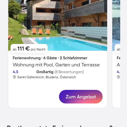
111 €
1
ab
pro Nacht
ab
Ferienwohnung ∙ 6 Gäste ∙ 2 Schlafzimmer
Ferie
Wohnung mit Pool, Garten und Terrasse
Apar
4.5
Großartig
(8 Bewertungen)
4.5
Sankt Gallenkirch, Bludenz, Österreich
San
Zum Angebot