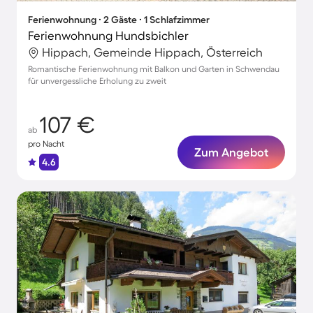
Ferienwohnung ∙ 2 Gäste ∙ 1 Schlafzimmer
Ferienwohnung Hundsbichler
Hippach, Gemeinde Hippach, Österreich
Romantische Ferienwohnung mit Balkon und Garten in Schwendau
für unvergessliche Erholung zu zweit
107 €
ab
pro Nacht
Zum Angebot
4.6