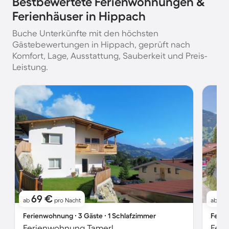
Bestbewertete Ferienwohnungen &
Ferienhäuser in Hippach
Buche Unterkünfte mit den höchsten
Gästebewertungen in Hippach, geprüft nach
Komfort, Lage, Ausstattung, Sauberkeit und Preis-
Leistung.
69 €
7
ab
pro Nacht
ab
Ferienwohnung ∙ 3 Gäste ∙ 1 Schlafzimmer
Ferie
Ferienwohnung Tamerl
Feri