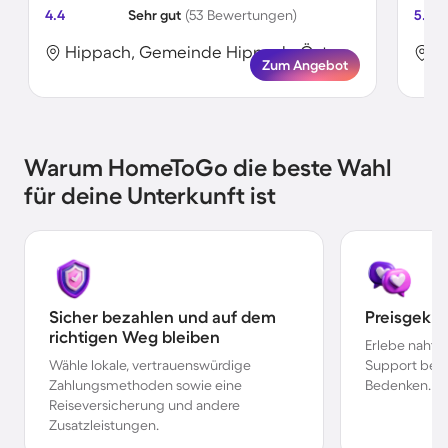
4.4
Sehr gut
(53 Bewertungen)
5.0
Hippach, Gemeinde Hippach, Österreich
Zum Angebot
Warum HomeToGo die beste Wahl
für deine Unterkunft ist
Sicher bezahlen und auf dem
Preisgekr
richtigen Weg bleiben
Erlebe nahtl
Wähle lokale, vertrauenswürdige
Support bei 
Zahlungsmethoden sowie eine
Bedenken.
Reiseversicherung und andere
Zusatzleistungen.