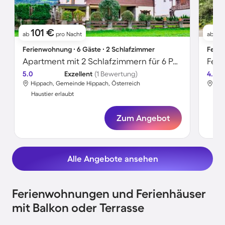
101 €
7
ab
pro Nacht
ab
Ferienwohnung ∙ 6 Gäste ∙ 2 Schlafzimmer
Ferie
Apartment mit 2 Schlafzimmern für 6 Personen
Feri
5.0
Exzellent
(1 Bewertung)
4.5
Hippach, Gemeinde Hippach, Österreich
Hip
Haustier erlaubt
Hau
Zum Angebot
Alle Angebote ansehen
Ferienwohnungen und Ferienhäuser
mit Balkon oder Terrasse