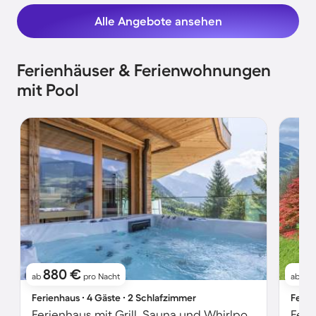
Alle Angebote ansehen
Ferienhäuser & Ferienwohnungen
mit Pool
880 €
12
ab
pro Nacht
ab
Ferienhaus ∙ 4 Gäste ∙ 2 Schlafzimmer
Ferie
Ferienhaus mit Grill, Sauna und Whirlpool | Bergblick | Hunde erlaubt