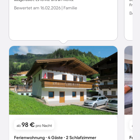
Freund
Bewertet am 16.02.2026 | Familie
Bewer
98 €
ab
pro Nacht
ab
Ferienwohnung ∙ 4 Gäste ∙ 2 Schlafzimmer
Ferie