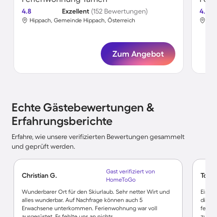
4.8
Exzellent
(152 Bewertungen)
4.6
Hippach, Gemeinde Hippach, Österreich
Hip
Zum Angebot
Echte Gästebewertungen &
Erfahrungsberichte
Erfahre, wie unsere verifizierten Bewertungen gesammelt
und geprüft werden.
Gast verifiziert von
Christian G.
Tobia
HomeToGo
Wunderbarer Ort für den Skiurlaub. Sehr netter Wirt und
Eine e
alles wunderbar. Auf Nachfrage können auch 5
die m
Erwachsene unterkommen. Ferienwohnung war voll
fehlt 
ausgerüstet. Es fehlte uns an nichts.
zum WL