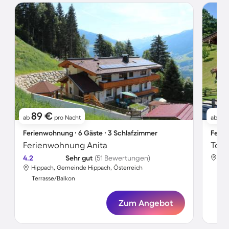
89 €
10
ab
pro Nacht
ab
Ferienwohnung ∙ 6 Gäste ∙ 3 Schlafzimmer
Ferie
Ferienwohnung Anita
4.2
Sehr gut
(51 Bewertungen)
Hip
Hippach, Gemeinde Hippach, Österreich
Ter
Terrasse/Balkon
Zum Angebot