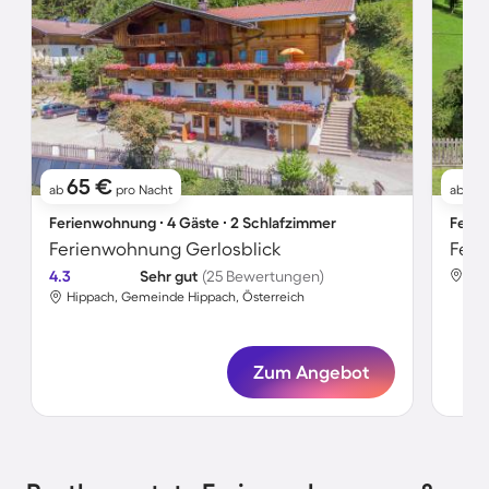
65 €
7
ab
pro Nacht
ab
Ferienwohnung ∙ 4 Gäste ∙ 2 Schlafzimmer
Ferie
Ferienwohnung Gerlosblick
Feri
4.3
Sehr gut
(25 Bewertungen)
Hip
Hippach, Gemeinde Hippach, Österreich
Zum Angebot