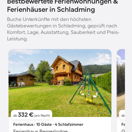
Bestbewertete Ferienwohnungen &
Ferienhäuser in Schladming
Buche Unterkünfte mit den höchsten
Gästebewertungen in Schladming, geprüft nach
Komfort, Lage, Ausstattung, Sauberkeit und Preis-
Leistung.
332 €
2
ab
pro Nacht
ab
Ferienhaus ∙ 10 Gäste ∙ 4 Schlafzimmer
Ferie
Ferienhaus Bergerlodge