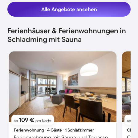
Alle Angebote ansehen
Ferienhäuser & Ferienwohnungen in
Schladming mit Sauna
109 €
2
ab
pro Nacht
ab
Ferienwohnung ∙ 4 Gäste ∙ 1 Schlafzimmer
Chale
Ferienwohnung mit Sauna und Terrasse
Chal