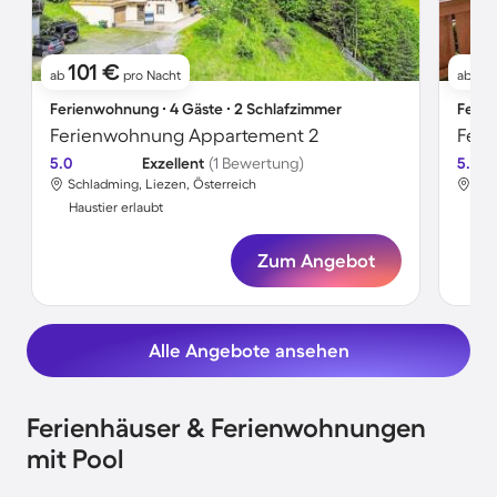
101 €
9
ab
pro Nacht
ab
Ferienwohnung ∙ 4 Gäste ∙ 2 Schlafzimmer
Ferie
Ferienwohnung Appartement 2
Feri
5.0
Exzellent
(1 Bewertung)
5.0
Schladming, Liezen, Österreich
Sch
Haustier erlaubt
Hau
Zum Angebot
Alle Angebote ansehen
Ferienhäuser & Ferienwohnungen
mit Pool