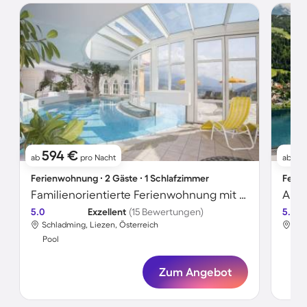
594 €
4
ab
pro Nacht
ab
Ferienwohnung ∙ 2 Gäste ∙ 1 Schlafzimmer
Ferie
Familienorientierte Ferienwohnung mit Pool, Whirlpool und Sauna | Skifahren in der Nähe
Apar
5.0
Exzellent
(15 Bewertungen)
5.0
Schladming, Liezen, Österreich
Sch
Pool
Poo
Zum Angebot