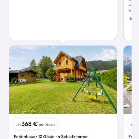
kleine
was m
Bewer
368 €
ab
pro Nacht
ab
Ferienhaus ∙ 10 Gäste ∙ 4 Schlafzimmer
Ferie