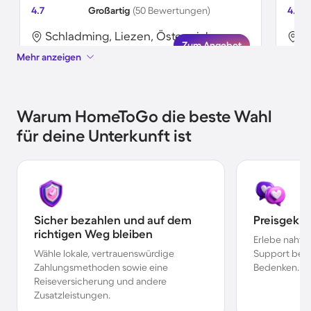
4.7
Großartig
(50 Bewertungen)
4.5
Schladming, Liezen, Österreich
S
Zum Angebot
Mehr anzeigen
Warum HomeToGo die beste Wahl
für deine Unterkunft ist
Sicher bezahlen und auf dem
Preisgekr
richtigen Weg bleiben
Erlebe nahtl
Wähle lokale, vertrauenswürdige
Support bei 
Zahlungsmethoden sowie eine
Bedenken.
Reiseversicherung und andere
Zusatzleistungen.