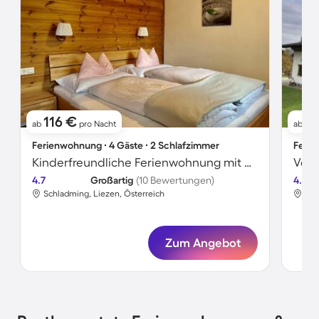
116 €
1
ab
pro Nacht
ab
Ferienwohnung ∙ 4 Gäste ∙ 2 Schlafzimmer
Ferie
Kinderfreundliche Ferienwohnung mit Garten
4.7
Großartig
(10 Bewertungen)
4.7
Schladming, Liezen, Österreich
Sch
Zum Angebot