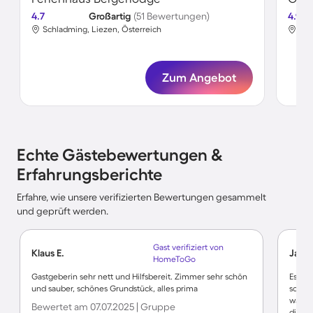
4.7
Großartig
(51 Bewertungen)
4.9
Schladming, Liezen, Österreich
Sch
Zum Angebot
Echte Gästebewertungen &
Erfahrungsberichte
Erfahre, wie unsere verifizierten Bewertungen gesammelt
und geprüft werden.
Gast verifiziert von
Klaus E.
Jana 
HomeToGo
Gastgeberin sehr nett und Hilfsbereit. Zimmer sehr schön
Es war
und sauber, schönes Grundstück, alles prima
schön 
was w
Bewertet am 07.07.2025 | Gruppe
die wa