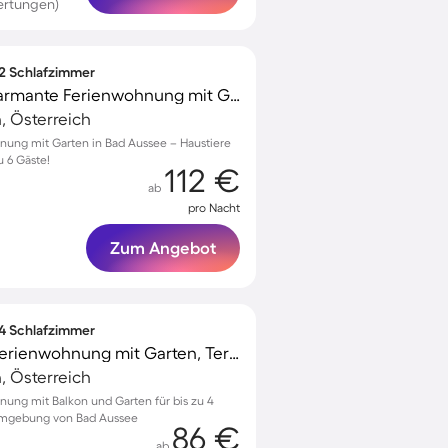
ertungen)
 2 Schlafzimmer
Kinderfreundliche charmante Ferienwohnung mit Grill und Garten | Haustiere sind willkommen
, Österreich
nung mit Garten in Bad Aussee – Haustiere
u 6 Gäste!
112 €
ab
pro Nacht
Zum Angebot
 4 Schlafzimmer
Familienfreundliche Ferienwohnung mit Garten, Terrasse und Grill | Haustiere sind willkommen
, Österreich
nung mit Balkon und Garten für bis zu 4
Umgebung von Bad Aussee
86 €
ab