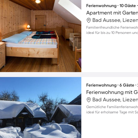
Ferienwohnung ∙ 10 Gäste 
Apartment mit Garten 
Bad Aussee, Liezen
Familienfreundliche Ferienwo
ideal für bis zu 10 Personen u
Ferienwohnung ∙ 6 Gäste ∙
Ferienwohnung mit Ga
Bad Aussee, Liezen
Gemütliche Familienferienwoh
ideal für erholsame Tage mit S