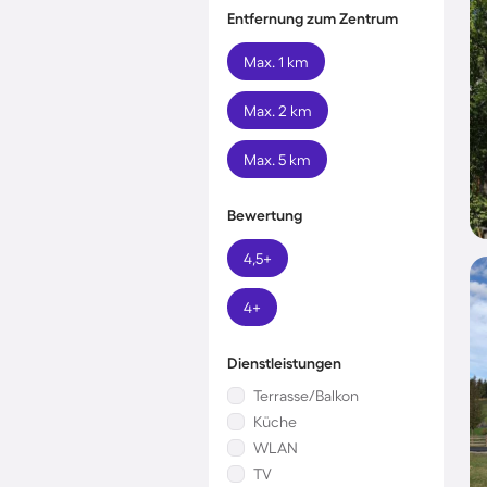
Entfernung zum Zentrum
Max. 1 km
Max. 2 km
Max. 5 km
Bewertung
4,5+
4+
Dienstleistungen
Terrasse/Balkon
Küche
WLAN
TV