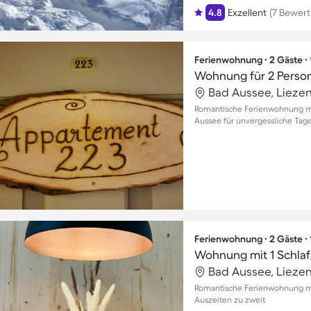
4.8
Exzellent
(7 Bewer
Ferienwohnung ∙ 2 Gäste ∙
Wohnung für 2 Perso
Bad Aussee, Liezen
Romantische Ferienwohnung mi
Aussee für unvergessliche Tage
Ferienwohnung ∙ 2 Gäste ∙
Wohnung mit 1 Schlaf
Bad Aussee, Liezen
Romantische Ferienwohnung mit
Auszeiten zu zweit