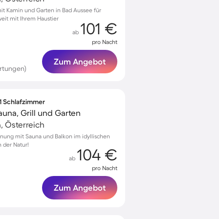
t Kamin und Garten in Bad Aussee für
it mit Ihrem Haustier
101 €
ab
pro Nacht
Zum Angebot
ertungen)
 1 Schlafzimmer
una, Grill und Garten
, Österreich
nung mit Sauna und Balkon im idyllischen
 der Natur!
104 €
ab
pro Nacht
Zum Angebot