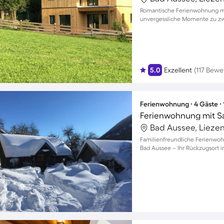
Romantische Ferienwohnung mi
unvergessliche Momente zu zwe
5.0
Exzellent
(117 Bew
Ferienwohnung ∙ 4 Gäste ∙
Ferienwohnung mit Sa
Bad Aussee, Liezen
Familienfreundliche Ferienwoh
Bad Aussee – Ihr Rückzugsort in