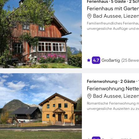
Ferienhaus ∙ 5 Gäste ∙ 2 S
Ferienhaus mit Garte
Bad Aussee, Liezen
Familienfreundliches Ferienhau
unvergessliche Ausflüge und e
4.7
Großartig
(25 Bewe
Ferienwohnung ∙ 2 Gäste ∙
Bad Aussee, Liezen
Romantische Ferienwohnung mi
unvergessliche Auszeiten zu z