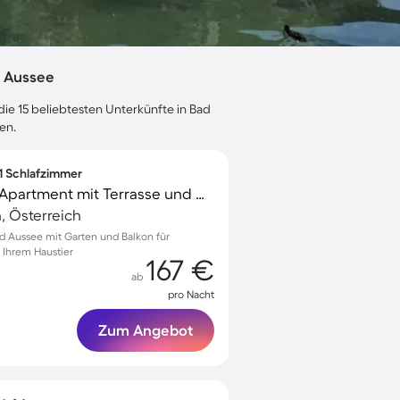
d Aussee
die 15 beliebtesten Unterkünfte in Bad
en.
 1 Schlafzimmer
Familienfreundliches Apartment mit Terrasse und Garten | Hunde erlaubt
, Österreich
d Aussee mit Garten und Balkon für
 Ihrem Haustier
167 €
ab
pro Nacht
Zum Angebot