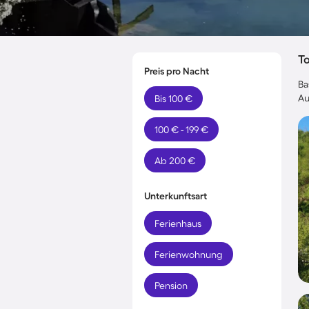
T
Preis pro Nacht
Ba
Au
Bis 100 €
100 € - 199 €
Ab 200 €
Unterkunftsart
Ferienhaus
Ferienwohnung
Pension