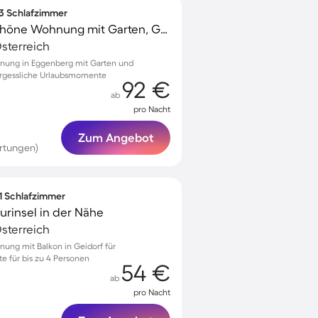
 3 Schlafzimmer
Familienorientierte schöne Wohnung mit Garten, Grill und Terrasse | Perfekt für die Arbeit von Zuhause | Haustiere erlaubt
sterreich
hnung in Eggenberg mit Garten und
vergessliche Urlaubsmomente
92 €
ab
pro Nacht
Zum Angebot
rtungen)
 1 Schlafzimmer
urinsel in der Nähe
sterreich
nung mit Balkon in Geidorf für
 für bis zu 4 Personen
54 €
ab
pro Nacht