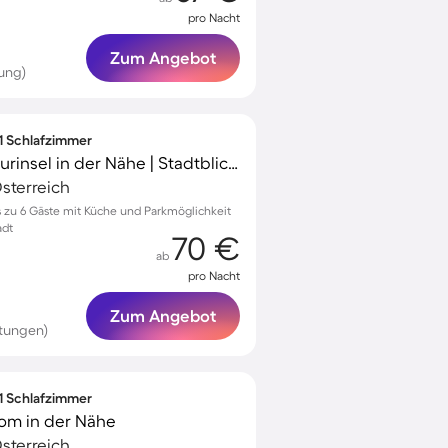
pro Nacht
Zum Angebot
ung)
 1 Schlafzimmer
Apartment | Grazer Murinsel in der Nähe | Stadtblick | Ideal für Homeoffice
sterreich
s zu 6 Gäste mit Küche und Parkmöglichkeit
adt
70 €
ab
pro Nacht
Zum Angebot
tungen)
 1 Schlafzimmer
om in der Nähe
sterreich