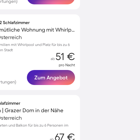
rtungen)
 2 Schlafzimmer
Kinderfreundliche gemütliche Wohnung mit Whirlpool | Grazer Murinsel-Nähe | Stadtblick
sterreich
ilien mit Whirlpool und Platz für bis zu 6
en Stadt
51 €
ab
pro Nacht
Zum Angebot
rtungen)
chlafzimmer
n | Grazer Dom in der Nähe
sterreich
rten und Balkon für bis zu 6 Personen im
67 €
ab