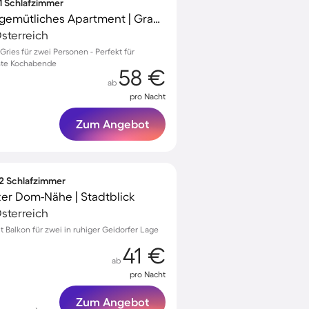
 1 Schlafzimmer
Familienfreundliches gemütliches Apartment | Grazer Murinsel in der Nähe
sterreich
ies für zwei Personen - Perfekt für
nte Kochabende
58 €
ab
pro Nacht
Zum Angebot
 2 Schlafzimmer
er Dom-Nähe | Stadtblick
sterreich
Balkon für zwei in ruhiger Geidorfer Lage
41 €
ab
pro Nacht
Zum Angebot