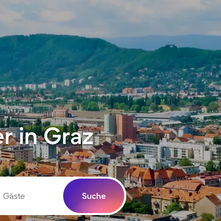
r in Graz
Gäste
Suche