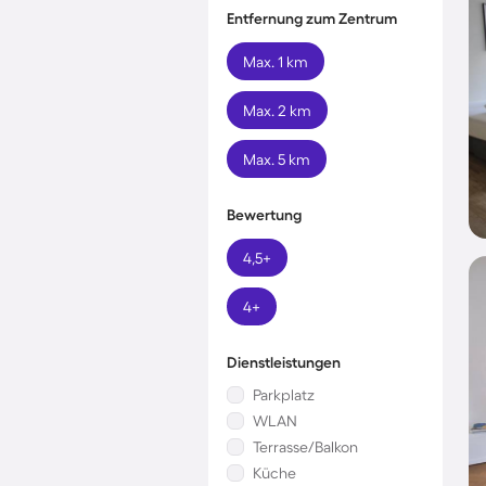
Entfernung zum Zentrum
Max. 1 km
Max. 2 km
Max. 5 km
Bewertung
4,5+
4+
Dienstleistungen
Parkplatz
WLAN
Terrasse/Balkon
Küche