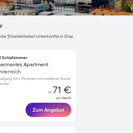
z
 die 15 beliebtesten Unterkünfte in Graz
 1 Schlafzimmer
charmantes Apartment
sterreich
traßgang für 2 Personen mit moderner Küche
iente
71 €
ab
pro Nacht
Zum Angebot