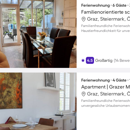
Ferienwohnung ∙ 6 Gäste ∙
Graz, Steiermark, Ö
Familienfreundliche Ferienwo
Haustierfreundlichkeit für un
4.5
Großartig
(14 Bewe
Ferienwohnung ∙ 4 Gäste ∙
Apartment | Grazer M
Graz, Steiermark, Ö
Familienfreundliche Ferienwoh
unvergessliche Urlaubsmomente