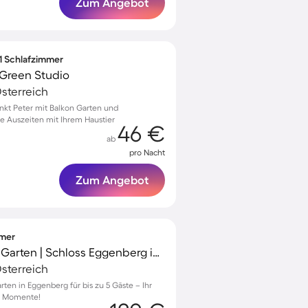
Zum Angebot
 1 Schlafzimmer
Green Studio
sterreich
nkt Peter mit Balkon Garten und
e Auszeiten mit Ihrem Haustier
46 €
ab
pro Nacht
Zum Angebot
mmer
Villa mit Terrasse und Garten | Schloss Eggenberg in der Nähe | Ideal für Homeoffice
sterreich
ten in Eggenberg für bis zu 5 Gäste – Ihr
he Momente!