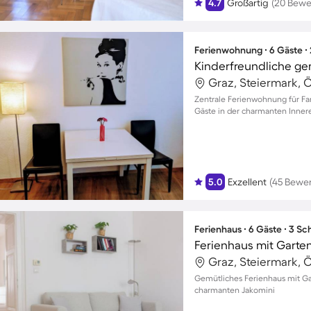
4.7
Großartig
(20 Bewe
Ferienwohnung ∙ 6 Gäste ∙
Graz, Steiermark, Ö
Zentrale Ferienwohnung für Fam
Gäste in der charmanten Inner
5.0
Exzellent
(45 Bewe
Ferienhaus ∙ 6 Gäste ∙ 3 S
Ferienhaus mit Garte
Graz, Steiermark, Ö
Gemütliches Ferienhaus mit Ga
charmanten Jakomini