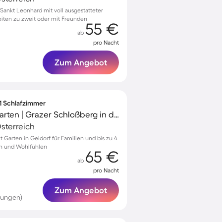
ankt Leonhard mit voll ausgestatteter
eiten zu zweit oder mit Freunden
55 €
ab
pro Nacht
Zum Angebot
 1 Schlafzimmer
Ferienwohnung mit Garten | Grazer Schloßberg in der Nähe
sterreich
Garten in Geidorf für Familien und bis zu 4
n und Wohlfühlen
65 €
ab
pro Nacht
Zum Angebot
tungen)