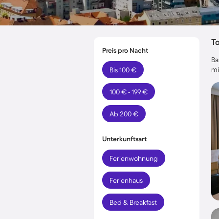
T
Preis pro Nacht
Ba
mi
Bis 100 €
100 € - 199 €
Ab 200 €
Unterkunftsart
Ferienwohnung
Ferienhaus
Bed & Breakfast