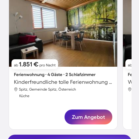
1.851 €
8
ab
pro Nacht
ab
Ferienwohnung ∙ 4 Gäste ∙ 2 Schlafzimmer
Ferie
Kinderfreundliche tolle Ferienwohnung mit Garten
Spitz, Gemeinde Spitz, Österreich
Spi
Küche
Kü
Zum Angebot