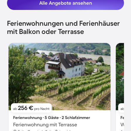
Alle Angebote ansehen
Ferienwohnungen und Ferienhäuser
mit Balkon oder Terrasse
256 €
9
ab
pro Nacht
ab
Ferienwohnung ∙ 5 Gäste ∙ 2 Schlafzimmer
Ferie
Ferienwohnung mit Terrasse