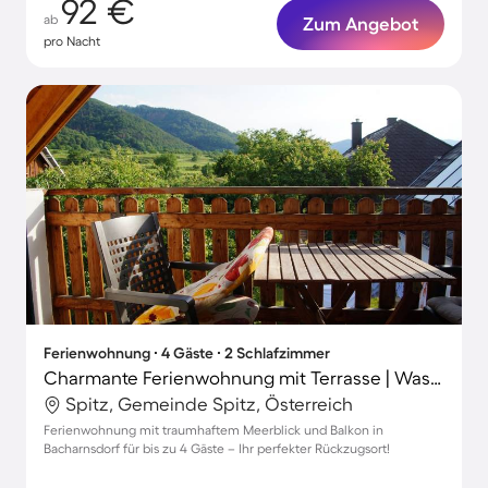
92 €
ab
Zum Angebot
pro Nacht
Ferienwohnung ∙ 4 Gäste ∙ 2 Schlafzimmer
Charmante Ferienwohnung mit Terrasse | Wasserblick | Neben dem Strand
Spitz, Gemeinde Spitz, Österreich
Ferienwohnung mit traumhaftem Meerblick und Balkon in
Bacharnsdorf für bis zu 4 Gäste – Ihr perfekter Rückzugsort!