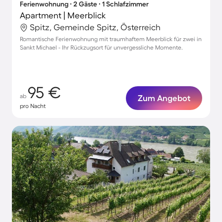
Ferienwohnung ∙ 2 Gäste ∙ 1 Schlafzimmer
Apartment | Meerblick
Spitz, Gemeinde Spitz, Österreich
Romantische Ferienwohnung mit traumhaftem Meerblick für zwei in
Sankt Michael - Ihr Rückzugsort für unvergessliche Momente.
95 €
ab
Zum Angebot
pro Nacht