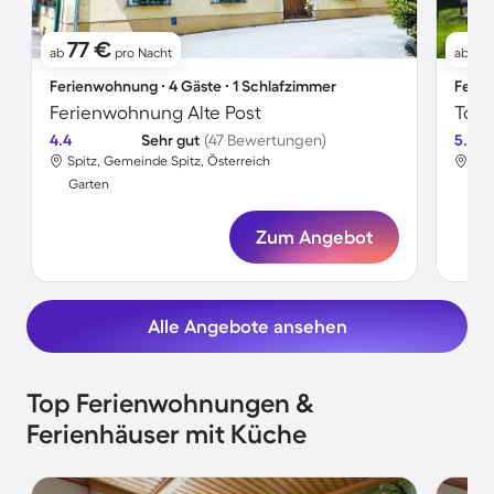
77 €
7
ab
pro Nacht
ab
Ferienwohnung ∙ 4 Gäste ∙ 1 Schlafzimmer
Ferie
Ferienwohnung Alte Post
4.4
Sehr gut
(47 Bewertungen)
5.0
Spitz, Gemeinde Spitz, Österreich
Spi
Garten
Gar
Zum Angebot
Alle Angebote ansehen
Top Ferienwohnungen &
Ferienhäuser mit Küche