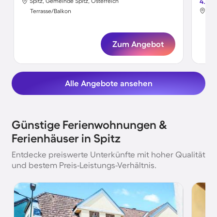
Spitz, Gemeinde Spitz, Österreich
4.8
Spi
Terrasse/Balkon
Ter
Zum Angebot
Alle Angebote ansehen
Günstige Ferienwohnungen &
Ferienhäuser in Spitz
Entdecke preiswerte Unterkünfte mit hoher Qualität
und bestem Preis-Leistungs-Verhältnis.