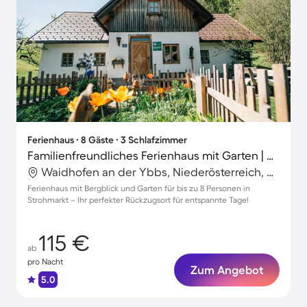
Ferienhaus ∙ 8 Gäste ∙ 3 Schlafzimmer
Familienfreundliches Ferienhaus mit Garten | Bergblick | Haustierfreundlich
Waidhofen an der Ybbs, Niederösterreich, Österreich
Ferienhaus mit Bergblick und Garten für bis zu 8 Personen in
Strohmarkt – Ihr perfekter Rückzugsort für entspannte Tage!
115 €
ab
pro Nacht
Zum Angebot
5.0