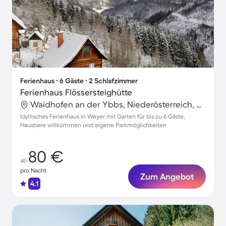
Ferienhaus ∙ 6 Gäste ∙ 2 Schlafzimmer
Ferienhaus Flössersteighütte
Waidhofen an der Ybbs, Niederösterreich, Österreich
Idyllisches Ferienhaus in Weyer mit Garten für bis zu 6 Gäste,
Haustiere willkommen und eigene Parkmöglichkeiten
80 €
ab
pro Nacht
Zum Angebot
4.1