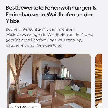
Bestbewertete Ferienwohnungen &
Ferienhäuser in Waidhofen an der
Ybbs
Buche Unterkünfte mit den höchsten
Gästebewertungen in Waidhofen an der Ybbs,
geprüft nach Komfort, Lage, Ausstattung,
Sauberkeit und Preis-Leistung.
121 €
12
ab
pro Nacht
ab