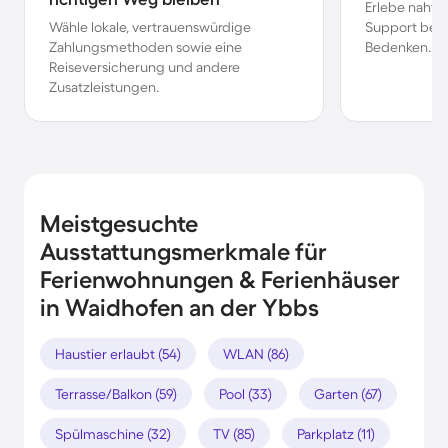
Erlebe nahtl
Wähle lokale, vertrauenswürdige
Support bei 
Zahlungsmethoden sowie eine
Bedenken.
Reiseversicherung und andere
Zusatzleistungen.
Meistgesuchte
Ausstattungsmerkmale für
Ferienwohnungen & Ferienhäuser
in Waidhofen an der Ybbs
Haustier erlaubt (54)
WLAN (86)
Terrasse/Balkon (59)
Pool (33)
Garten (67)
Spülmaschine (32)
TV (85)
Parkplatz (11)