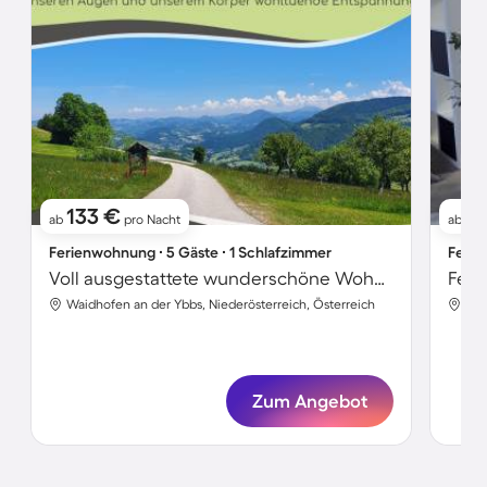
133 €
9
ab
pro Nacht
ab
Ferienwohnung ∙ 5 Gäste ∙ 1 Schlafzimmer
Ferie
Voll ausgestattete wunderschöne Wohnung mit Terrasse, Garten und Grill
Waidhofen an der Ybbs, Niederösterreich, Österreich
Wai
Zum Angebot