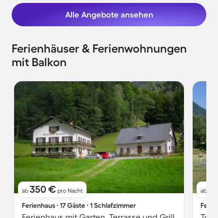
Alle Angebote ansehen
Ferienhäuser & Ferienwohnungen
mit Balkon
350 €
8
ab
pro Nacht
ab
Ferienhaus ∙ 17 Gäste ∙ 1 Schlafzimmer
Ferie
Ferienhaus mit Garten, Terrasse und Grill