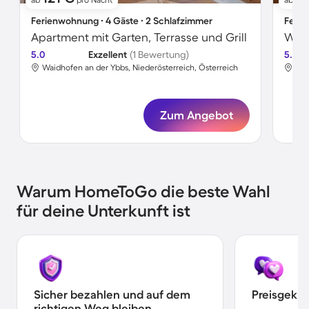
Ferienwohnung ∙ 4 Gäste ∙ 2 Schlafzimmer
Ferie
Apartment mit Garten, Terrasse und Grill
Wohn
5.0
Exzellent
(1 Bewertung)
5.0
Waidhofen an der Ybbs, Niederösterreich, Österreich
Wai
Zum Angebot
Warum HomeToGo die beste Wahl
für deine Unterkunft ist
Sicher bezahlen und auf dem
Preisgekr
richtigen Weg bleiben