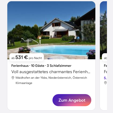
531 €
4
ab
pro Nacht
ab
Ferienhaus ∙ 10 Gäste ∙ 3 Schlafzimmer
Ferie
Voll ausgestattetes charmantes Ferienhaus mit Whirlpool, Pool und Terrasse | Ideal für Homeoffice
Waidhofen an der Ybbs, Niederösterreich, Österreich
5.0
Wai
Klimaanlage
Kli
Zum Angebot