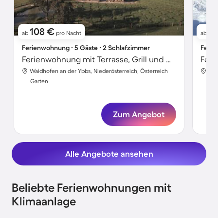
108 €
8
ab
pro Nacht
ab
Ferienwohnung ∙ 5 Gäste ∙ 2 Schlafzimmer
Ferie
Ferienwohnung mit Terrasse, Grill und Garten
Waidhofen an der Ybbs, Niederösterreich, Österreich
Wai
Garten
Gar
Zum Angebot
Alle Angebote ansehen
Beliebte Ferienwohnungen mit
Klimaanlage