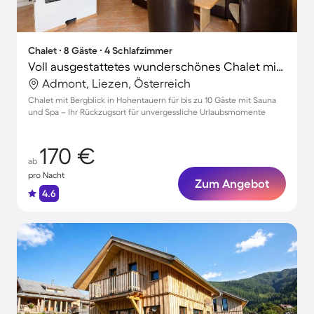
Chalet ∙ 8 Gäste ∙ 4 Schlafzimmer
Voll ausgestattetes wunderschönes Chalet mit Terrasse und Sauna | Bergblick | Nah am Skifahren | Haustierfreundlich
Admont, Liezen, Österreich
Chalet mit Bergblick in Hohentauern für bis zu 10 Gäste mit Sauna
und Spa – Ihr Rückzugsort für unvergessliche Urlaubsmomente
170 €
ab
pro Nacht
Zum Angebot
4.6