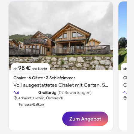
98 €
17
ab
pro Nacht
ab
Chalet ∙ 6 Gäste ∙ 3 Schlafzimmer
Chale
Voll ausgestattetes Chalet mit Garten, Sauna und Terrasse | Bergblick | Nah am Skifahren
4.6
Großartig
(117 Bewertungen)
4.5
Admont, Liezen, Österreich
Adm
Terrasse/Balkon
Ter
Zum Angebot