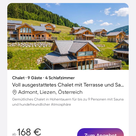
Chalet ∙ 9 Gäste ∙ 4 Schlafzimmer
Voll ausgestattetes Chalet mit Terrasse und Sauna | Skifahren in der Nähe | Haustiere erlaubt
Admont, Liezen, Österreich
Gemütliches Chalet in Hohentauern für bis zu 9 Personen mit Sauna
und hundefreundlicher Atmosphäre
168 €
ab
Zum Angebot