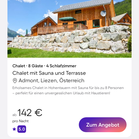
Chalet ∙ 8 Gäste ∙ 4 Schlafzimmer
Chalet mit Sauna und Terrasse
Admont, Liezen, Österreich
Erholsames Chalet in Hohentauern mit Sauna für bis zu 8 Personen
– perfekt für einen unvergesslichen Urlaub mit Haustieren!
142 €
ab
pro Nacht
Zum Angebot
5.0