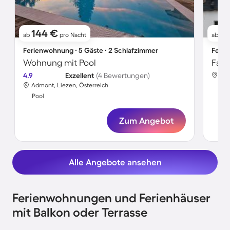
144 €
9
ab
pro Nacht
ab
Ferienwohnung ∙ 5 Gäste ∙ 2 Schlafzimmer
Ferie
Wohnung mit Pool
4.9
Exzellent
(4 Bewertungen)
Adm
Admont, Liezen, Österreich
Poo
Pool
Zum Angebot
Alle Angebote ansehen
Ferienwohnungen und Ferienhäuser
mit Balkon oder Terrasse