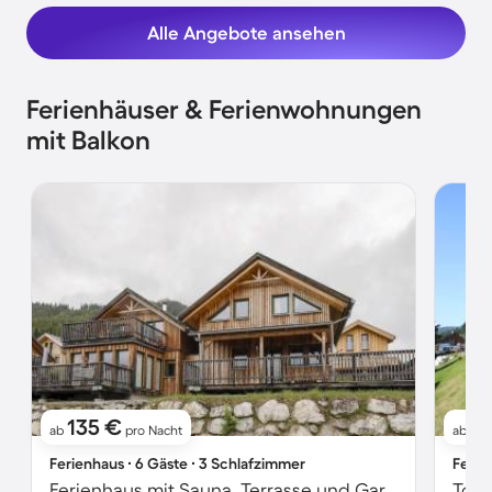
Alle Angebote ansehen
Ferienhäuser & Ferienwohnungen
mit Balkon
135 €
27
ab
pro Nacht
ab
Ferienhaus ∙ 6 Gäste ∙ 3 Schlafzimmer
Ferie
Ferienhaus mit Sauna, Terrasse und Garten