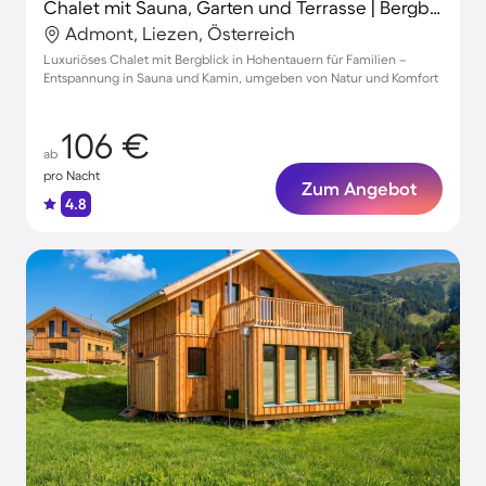
Chalet mit Sauna, Garten und Terrasse | Bergblick
Admont, Liezen, Österreich
Luxuriöses Chalet mit Bergblick in Hohentauern für Familien –
Entspannung in Sauna und Kamin, umgeben von Natur und Komfort
106 €
ab
pro Nacht
Zum Angebot
4.8