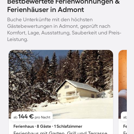
Bestbewertete Ferienwohnungen &
Ferienhäuser in Admont
Buche Unterkünfte mit den höchsten
Gästebewertungen in Admont, geprüft nach
Komfort, Lage, Ausstattung, Sauberkeit und Preis-
Leistung.
144 €
18
ab
pro Nacht
ab
Ferienhaus ∙ 8 Gäste ∙ 1 Schlafzimmer
Ferie
Ferienhaus mit Garten, Grill und Terrasse