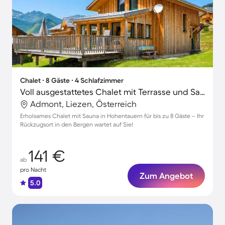
Chalet ∙ 8 Gäste ∙ 4 Schlafzimmer
Voll ausgestattetes Chalet mit Terrasse und Sauna | Nah am Skifahren
Admont, Liezen, Österreich
Erholsames Chalet mit Sauna in Hohentauern für bis zu 8 Gäste – Ihr
Rückzugsort in den Bergen wartet auf Sie!
141 €
ab
pro Nacht
Zum Angebot
5.0