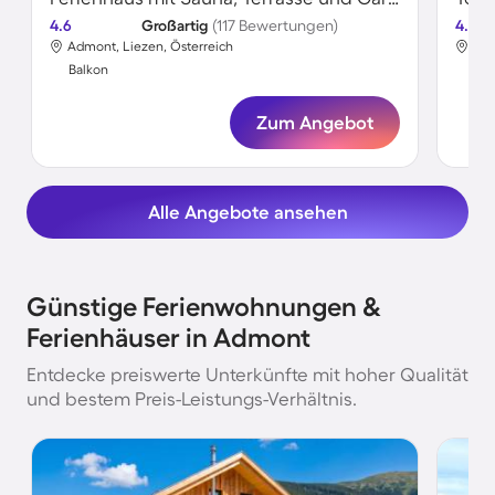
4.6
Großartig
(117 Bewertungen)
4.5
Admont, Liezen, Österreich
Adm
Balkon
Bal
Zum Angebot
Alle Angebote ansehen
Günstige Ferienwohnungen &
Ferienhäuser in Admont
Entdecke preiswerte Unterkünfte mit hoher Qualität
und bestem Preis-Leistungs-Verhältnis.