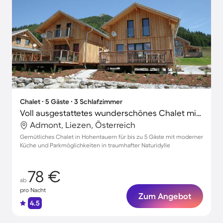
Chalet ∙ 5 Gäste ∙ 3 Schlafzimmer
Voll ausgestattetes wunderschönes Chalet mit Terrasse | Bergblick | Skifahren in der Nähe
Admont, Liezen, Österreich
Gemütliches Chalet in Hohentauern für bis zu 5 Gäste mit moderner
Küche und Parkmöglichkeiten in traumhafter Naturidylle
78 €
ab
pro Nacht
Zum Angebot
4.5