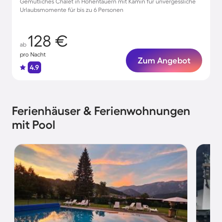
Gemütliches Chalet in Hohentauern mit Kamin für unvergessliche
Urlaubsmomente für bis zu 6 Personen
128 €
ab
pro Nacht
Zum Angebot
4.9
Ferienhäuser & Ferienwohnungen
mit Pool