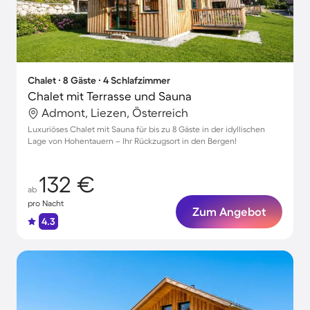
Chalet ∙ 8 Gäste ∙ 4 Schlafzimmer
Chalet mit Terrasse und Sauna
Admont, Liezen, Österreich
Luxuriöses Chalet mit Sauna für bis zu 8 Gäste in der idyllischen
Lage von Hohentauern – Ihr Rückzugsort in den Bergen!
132 €
ab
pro Nacht
Zum Angebot
4.3