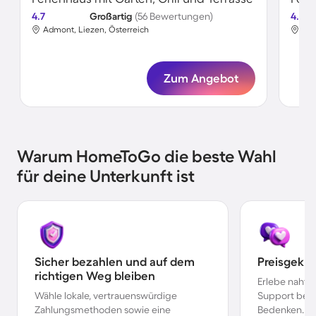
4.7
Großartig
(56 Bewertungen)
4.5
Admont, Liezen, Österreich
Adm
Zum Angebot
Warum HomeToGo die beste Wahl
für deine Unterkunft ist
Sicher bezahlen und auf dem
Preisgekr
richtigen Weg bleiben
Erlebe nahtl
Wähle lokale, vertrauenswürdige
Support bei 
Zahlungsmethoden sowie eine
Bedenken.