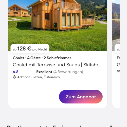
128 €
11
ab
pro Nacht
ab
Chalet ∙ 4 Gäste ∙ 2 Schlafzimmer
Ferie
Chalet mit Terrasse und Sauna | Skifahren in der Nähe
4.8
Exzellent
(4 Bewertungen)
Adm
Admont, Liezen, Österreich
Zum Angebot