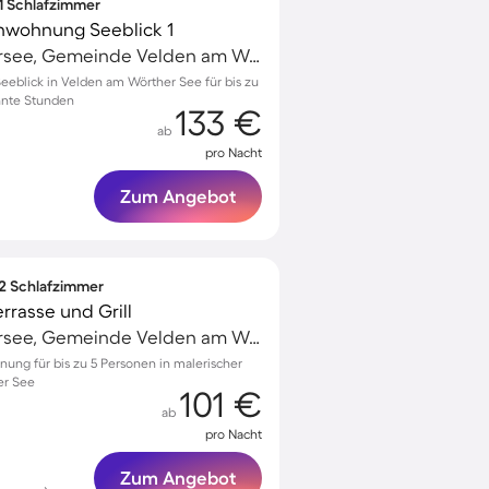
 1 Schlafzimmer
nwohnung Seeblick 1
Velden am Wörthersee, Gemeinde Velden am Wörther See, Österreich
eeblick in Velden am Wörther See für bis zu
nnte Stunden
133 €
ab
pro Nacht
Zum Angebot
 2 Schlafzimmer
rrasse und Grill
Velden am Wörthersee, Gemeinde Velden am Wörther See, Österreich
ung für bis zu 5 Personen in malerischer
er See
101 €
ab
pro Nacht
Zum Angebot