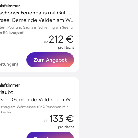
chlafzimmer
Familienfreundliches schönes Ferienhaus mit Grill, Sauna und Garten | Naturblick | Haustiere sind willkommen
Velden am Wörthersee, Gemeinde Velden am Wörther See, Österreich
vatem Pool und Sauna in Schiefling am See für
er Rückzugsort!
212 €
ab
pro Nacht
Zum Angebot
ertungen)
chlafzimmer
rlaubt
Velden am Wörthersee, Gemeinde Velden am Wörther See, Österreich
elsberg am Wörthersee für 4 Personen mit
 Garten
133 €
ab
pro Nacht