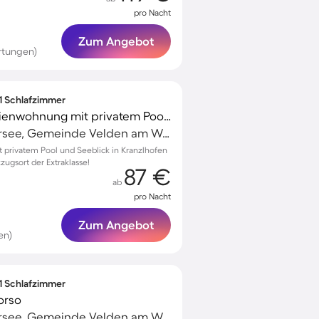
pro Nacht
Zum Angebot
rtungen)
 1 Schlafzimmer
Voll ausgestattete Ferienwohnung mit privatem Pool | Seeblick | Ideal für Homeoffice
Velden am Wörthersee, Gemeinde Velden am Wörther See, Österreich
privatem Pool und Seeblick in Kranzlhofen
zugsort der Extraklasse!
87 €
ab
pro Nacht
Zum Angebot
en)
 1 Schlafzimmer
orso
Velden am Wörthersee, Gemeinde Velden am Wörther See, Österreich