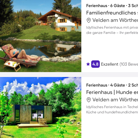
Ferienhaus ∙ 6 Gäste ∙ 3 S
Idyllisches Ferienhaus mit pri
die ganze Familie – Ihr perfekt
4.8
Exzellent
(103 Bew
Ferienhaus ∙ 4 Gäste ∙ 2 S
Ferienhaus | Hunde e
Idyllisches Ferienhaus in Tech
Küche und hundefreundlichem