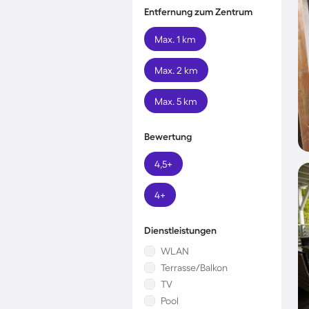
Entfernung zum Zentrum
Max. 1 km
Max. 2 km
Max. 5 km
Bewertung
4,5+
4+
Dienstleistungen
WLAN
Terrasse/Balkon
TV
Pool