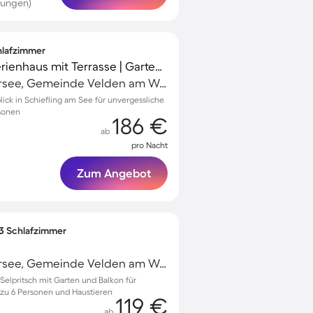
tungen)
chlafzimmer
Kinderfreundliches Ferienhaus mit Terrasse | Gartenblick
Velden am Wörthersee, Gemeinde Velden am Wörther See, Österreich
lick in Schiefling am See für unvergessliche
sonen
186 €
ab
pro Nacht
Zum Angebot
 3 Schlafzimmer
Velden am Wörthersee, Gemeinde Velden am Wörther See, Österreich
elpritsch mit Garten und Balkon für
 zu 6 Personen und Haustieren
119 €
ab