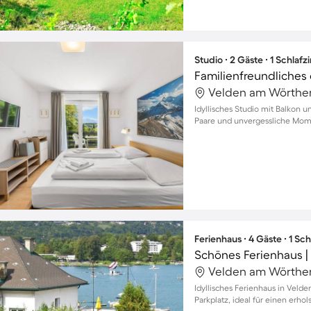
Studio ∙ 2 Gäste ∙ 1 Schlaf
Familienfreundliches
Idyllisches Studio mit Balkon u
Paare und unvergessliche Mo
Ferienhaus ∙ 4 Gäste ∙ 1 Sc
Schönes Ferienhaus | 
Idyllisches Ferienhaus in Veld
Parkplatz, ideal für einen erho