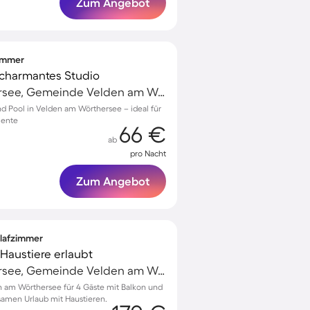
Zum Angebot
zimmer
 charmantes Studio
Velden am Wörthersee, Gemeinde Velden am Wörther See, Österreich
nd Pool in Velden am Wörthersee – ideal für
mente
66 €
ab
pro Nacht
Zum Angebot
hlafzimmer
Haustiere erlaubt
Velden am Wörthersee, Gemeinde Velden am Wörther See, Österreich
en am Wörthersee für 4 Gäste mit Balkon und
lsamen Urlaub mit Haustieren.