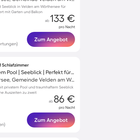
 Seeblick in Velden am Wörthersee für
rt mit Garten und Balkon
133 €
ab
pro Nacht
Zum Angebot
ertungen)
 1 Schlafzimmer
Apartment mit privatem Pool | Seeblick | Perfekt für die Arbeit von Zuhause
Velden am Wörthersee, Gemeinde Velden am Wörther See, Österreich
t privatem Pool und traumhaftem Seeblick
che Auszeiten zu zweit
86 €
ab
pro Nacht
Zum Angebot
en)