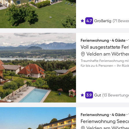
4.7
Großartig
(71 Bewe
Ferienwohnung ∙ 4 Gäste ∙
Traumhafte Ferienwohnung mit 
für bis zu 4 Personen – Ihr Rück
3.9
Gut
(13 Bewertung
Ferienwohnung ∙ 4 Gäste ∙
Ferienwohnung Seec