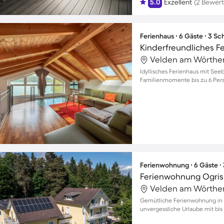
5.0
Exzellent
(2 Bewer
Ferienhaus ∙ 6 Gäste ∙ 3 S
Idyllisches Ferienhaus mit Seeb
Familienmomente bis zu 6 Per
Ferienwohnung ∙ 6 Gäste ∙
Ferienwohnung Ogris
Gemütliche Ferienwohnung in S
unvergessliche Urlaube mit bis