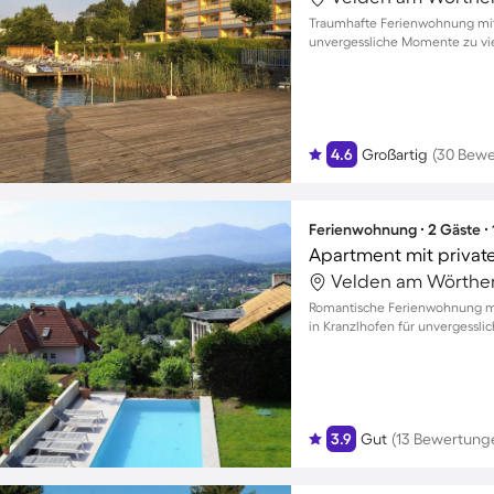
Traumhafte Ferienwohnung mit
unvergessliche Momente zu vie
4.6
Großartig
(30 Bew
Ferienwohnung ∙ 2 Gäste ∙
Romantische Ferienwohnung mi
in Kranzlhofen für unvergessli
3.9
Gut
(13 Bewertung