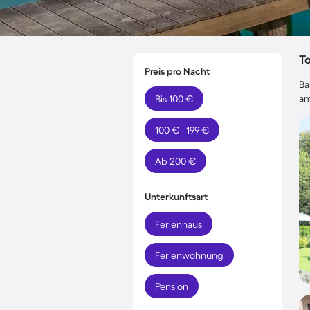
T
Preis pro Nacht
Ba
am
Bis 100 €
100 € - 199 €
Ab 200 €
Unterkunftsart
Ferienhaus
Ferienwohnung
Pension