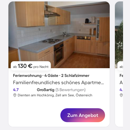
130 €
91
ab
pro Nacht
ab
Ferienwohnung ∙ 4 Gäste ∙ 2 Schlafzimmer
Ferie
Familienfreundliches schönes Apartment mit Garten und Grill | Skifahren in der Nähe
4.7
Großartig
(5 Bewertungen)
4.7
Dienten am Hochkönig, Zell am See, Österreich
Die
Zum Angebot