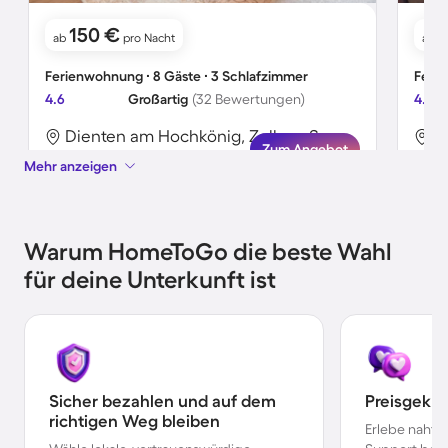
150 €
ab
pro Nacht
ab
Ferienwohnung ∙ 8 Gäste ∙ 3 Schlafzimmer
Ferie
4.6
Großartig
(32 Bewertungen)
4.5
Dienten am Hochkönig, Zell am See, Österreich
Zum Angebot
Mehr anzeigen
Warum HomeToGo die beste Wahl
für deine Unterkunft ist
Sicher bezahlen und auf dem
Preisgekr
richtigen Weg bleiben
Erlebe nahtl