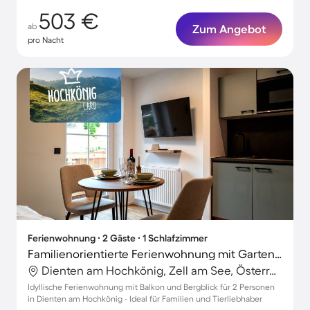
503 €
ab
Zum Angebot
pro Nacht
Ferienwohnung ∙ 2 Gäste ∙ 1 Schlafzimmer
Familienorientierte Ferienwohnung mit Garten | Wasserblick | Ideal für Homeoffice | Haustiere sind willkommen
Dienten am Hochkönig, Zell am See, Österreich
Idyllische Ferienwohnung mit Balkon und Bergblick für 2 Personen
in Dienten am Hochkönig - Ideal für Familien und Tierliebhaber