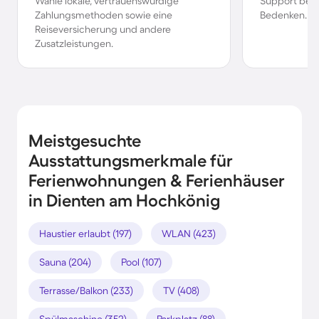
Wähle lokale, vertrauenswürdige
Support bei 
Zahlungsmethoden sowie eine
Bedenken.
Reiseversicherung und andere
Zusatzleistungen.
Meistgesuchte
Ausstattungsmerkmale für
Ferienwohnungen & Ferienhäuser
in Dienten am Hochkönig
Haustier erlaubt (197)
WLAN (423)
Sauna (204)
Pool (107)
Terrasse/Balkon (233)
TV (408)
Spülmaschine (352)
Parkplatz (88)