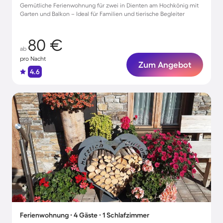
Gemütliche Ferienwohnung für zwei in Dienten am Hochkönig mit
Garten und Balkon – Ideal für Familien und tierische Begleiter
80 €
ab
pro Nacht
Zum Angebot
4.6
Ferienwohnung ∙ 4 Gäste ∙ 1 Schlafzimmer