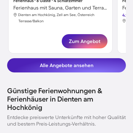
Ferienhaus ∙ 8 Gäste ∙ 4 Schlafzimmer
Ferie
Ferienhaus mit Sauna, Garten und Terrasse | Ideal für Homeoffice
Feri
Dienten am Hochkönig, Zell am See, Österreich
4.9
Die
Terrasse/Balkon
Ter
Zum Angebot
Alle Angebote ansehen
Günstige Ferienwohnungen &
Ferienhäuser in Dienten am
Hochkönig
Entdecke preiswerte Unterkünfte mit hoher Qualität
und bestem Preis-Leistungs-Verhältnis.