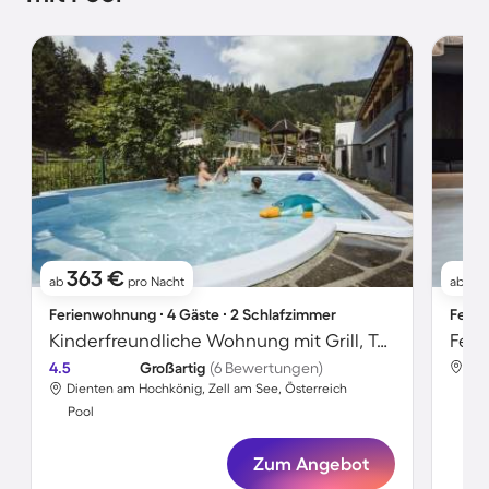
363 €
1.
ab
pro Nacht
ab
Ferienwohnung ∙ 4 Gäste ∙ 2 Schlafzimmer
Ferie
Kinderfreundliche Wohnung mit Grill, Terrasse und Whirlpool | Perfekt für die Arbeit von Zuhause | Haustiere erlaubt
4.5
Großartig
(6 Bewertungen)
Die
Dienten am Hochkönig, Zell am See, Österreich
Poo
Pool
Zum Angebot