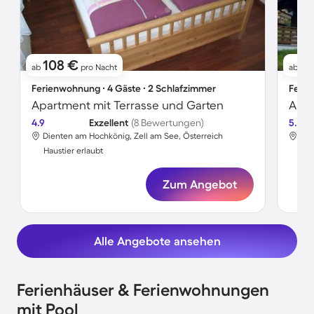
108 €
1
ab
pro Nacht
ab
Ferienwohnung ∙ 4 Gäste ∙ 2 Schlafzimmer
Ferie
Apartment mit Terrasse und Garten
4.9
Exzellent
(8 Bewertungen)
5.0
Dienten am Hochkönig, Zell am See, Österreich
Die
Haustier erlaubt
Hau
Zum Angebot
Alle Angebote ansehen
Ferienhäuser & Ferienwohnungen
mit Pool