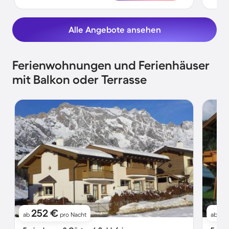
Alle Angebote ansehen
Ferienwohnungen und Ferienhäuser
mit Balkon oder Terrasse
252 €
1
ab
pro Nacht
ab