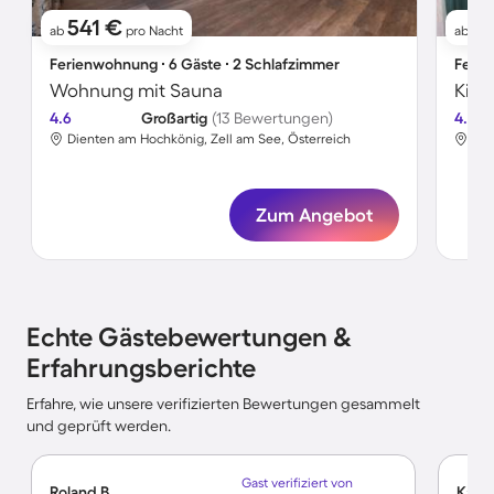
541 €
1
ab
pro Nacht
ab
Ferienwohnung ∙ 6 Gäste ∙ 2 Schlafzimmer
Ferie
Wohnung mit Sauna
4.6
Großartig
(13 Bewertungen)
4.8
Dienten am Hochkönig, Zell am See, Österreich
Die
Zum Angebot
Echte Gästebewertungen &
Erfahrungsberichte
Erfahre, wie unsere verifizierten Bewertungen gesammelt
und geprüft werden.
Gast verifiziert von
Roland B.
Kai S