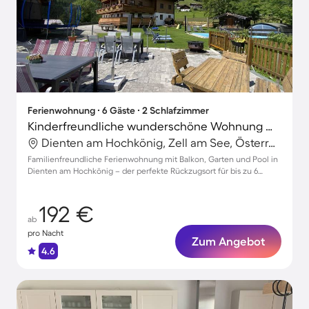
Ferienwohnung ∙ 6 Gäste ∙ 2 Schlafzimmer
Kinderfreundliche wunderschöne Wohnung mit Grill, Garten und beheiztem Pool | Haustiere sind willkommen
Dienten am Hochkönig, Zell am See, Österreich
Familienfreundliche Ferienwohnung mit Balkon, Garten und Pool in
Dienten am Hochkönig – der perfekte Rückzugsort für bis zu 6
Gäste!
192 €
ab
pro Nacht
Zum Angebot
4.6