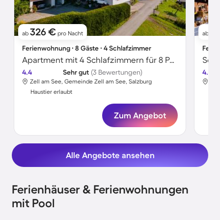
326 €
10
ab
pro Nacht
ab
Ferienwohnung ∙ 8 Gäste ∙ 4 Schlafzimmer
Ferie
Apartment mit 4 Schlafzimmern für 8 Personen
4.4
Sehr gut
(3 Bewertungen)
4.5
Zell am See, Gemeinde Zell am See, Salzburg
Gem
Haustier erlaubt
Hau
Zum Angebot
Alle Angebote ansehen
Ferienhäuser & Ferienwohnungen
mit Pool