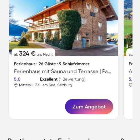
324 €
9
ab
pro Nacht
ab
Ferienhaus ∙ 26 Gäste ∙ 9 Schlafzimmer
Ferie
Ferienhaus mit Sauna und Terrasse | Panoramablick
Apar
5.0
Exzellent
(1 Bewertung)
5.0
Mittersill, Zell am See, Salzburg
Zum Angebot