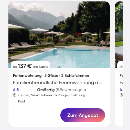
137 €
1
ab
pro Nacht
ab
Ferienwohnung ∙ 5 Gäste ∙ 2 Schlafzimmer
Ferie
Familienfreundliche Ferienwohnung mit Pool und Sauna
4.5
Großartig
(5 Bewertungen)
4.5
Kleinarl, Sankt Johann im Pongau, Salzburg
Pie
Pool
Poo
Zum Angebot