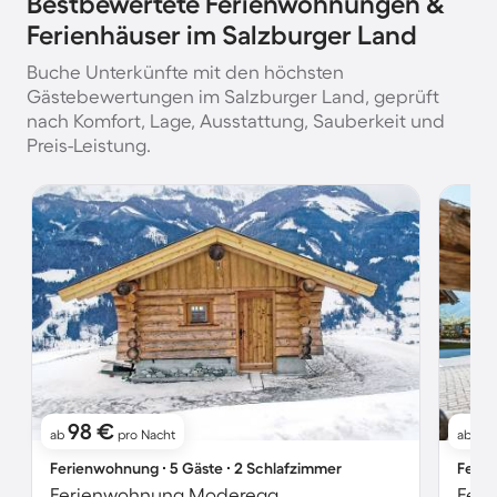
Bestbewertete Ferienwohnungen &
Ferienhäuser im Salzburger Land
Buche Unterkünfte mit den höchsten
Gästebewertungen im Salzburger Land, geprüft
nach Komfort, Lage, Ausstattung, Sauberkeit und
Preis-Leistung.
98 €
2
ab
pro Nacht
ab
Ferienwohnung ∙ 5 Gäste ∙ 2 Schlafzimmer
Ferie
Ferienwohnung Moderegg
Feri