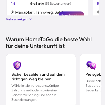
4.6
Großartig
(55 Bewertungen)
5.0
Mariapfarr, Tamsweg, Salzburg
Zum Angebot
Mehr anzeigen
Warum HomeToGo die beste Wahl
für deine Unterkunft ist
Sicher bezahlen und auf dem
Preisgekr
richtigen Weg bleiben
Erlebe nahtl
Wähle lokale, vertrauenswürdige
Support bei 
Zahlungsmethoden sowie eine
Bedenken.
Reiseversicherung und andere
Zusatzleistungen.