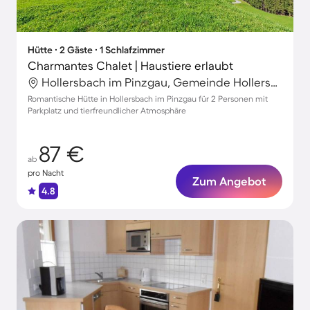
Hütte ∙ 2 Gäste ∙ 1 Schlafzimmer
Charmantes Chalet | Haustiere erlaubt
Hollersbach im Pinzgau, Gemeinde Hollersbach im Pinzgau, Salzburg
Romantische Hütte in Hollersbach im Pinzgau für 2 Personen mit
Parkplatz und tierfreundlicher Atmosphäre
87 €
ab
pro Nacht
Zum Angebot
4.8