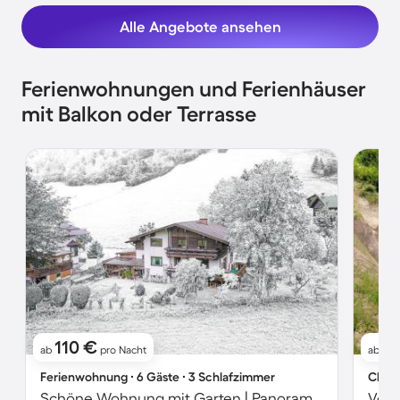
Alle Angebote ansehen
Ferienwohnungen und Ferienhäuser
mit Balkon oder Terrasse
110 €
2
ab
pro Nacht
ab
Ferienwohnung ∙ 6 Gäste ∙ 3 Schlafzimmer
Chale
Schöne Wohnung mit Garten | Panoramablick