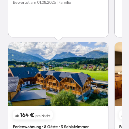
Bewertet am 01.08.2026 | Familie
164 €
ab
pro Nacht
ab
Ferienwohnung ∙ 8 Gäste ∙ 3 Schlafzimmer
Ferie