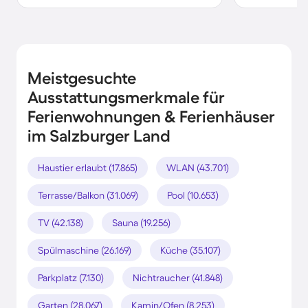
Meistgesuchte
Ausstattungsmerkmale für
Ferienwohnungen & Ferienhäuser
im Salzburger Land
Haustier erlaubt (17.865)
WLAN (43.701)
Terrasse/Balkon (31.069)
Pool (10.653)
TV (42.138)
Sauna (19.256)
Spülmaschine (26.169)
Küche (35.107)
Parkplatz (7.130)
Nichtraucher (41.848)
Garten (28.067)
Kamin/Ofen (8.253)