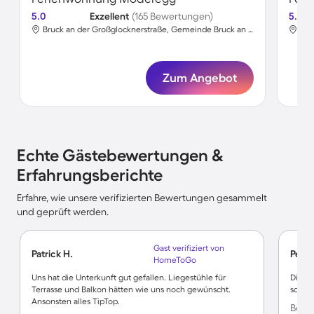
5.0
Exzellent
(165 Bewertungen)
5.0
Bruck an der Großglocknerstraße, Gemeinde Bruck an der Großglocknerstraße, Salzburg
Bic
Zum Angebot
Echte Gästebewertungen &
Erfahrungsberichte
Erfahre, wie unsere verifizierten Bewertungen gesammelt
und geprüft werden.
Gast verifiziert von
Patrick H.
Peter
HomeToGo
Uns hat die Unterkunft gut gefallen. Liegestühle für
Die kl
Terrasse und Balkon hätten wie uns noch gewünscht.
sowies
Ansonsten alles TipTop.
Bewer