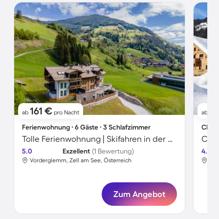
161 €
6
ab
pro Nacht
ab
Ferienwohnung ∙ 6 Gäste ∙ 3 Schlafzimmer
Chale
Tolle Ferienwohnung | Skifahren in der Nähe
5.0
Exzellent
(1 Bewertung)
4.8
Vorderglemm, Zell am See, Österreich
Vor
Zum Angebot