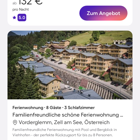
132 €
ab
pro Nacht
Zum Angebot
5.0
Ferienwohnung ∙ 8 Gäste ∙ 3 Schlafzimmer
Familienfreundliche schöne Ferienwohnung mit Pool | Bergblick | Nah am Skifahren | Haustierfreundlich
Vorderglemm, Zell am See, Österreich
Familienfreundliche Ferienwohnung mit Pool und Bergblick in
Viehhofen - der perfekte Rückzugsort für bis zu 8 Personen.