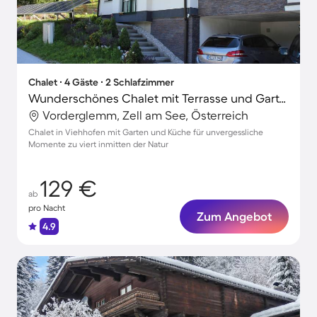
Chalet ∙ 4 Gäste ∙ 2 Schlafzimmer
Wunderschönes Chalet mit Terrasse und Garten | Skifahren in der Nähe
Vorderglemm, Zell am See, Österreich
Chalet in Viehhofen mit Garten und Küche für unvergessliche
Momente zu viert inmitten der Natur
129 €
ab
pro Nacht
Zum Angebot
4.9