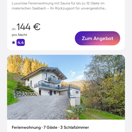
Luxuriöse Ferienwohnung mit Sauna für bis zu 12 Gäste im
malerischen Saalbach – Ihr Rückzugsort für unvergessliche
Urlaubsmomente!
144 €
ab
pro Nacht
Zum Angebot
4.4
Ferienwohnung ∙ 7 Gäste ∙ 3 Schlafzimmer