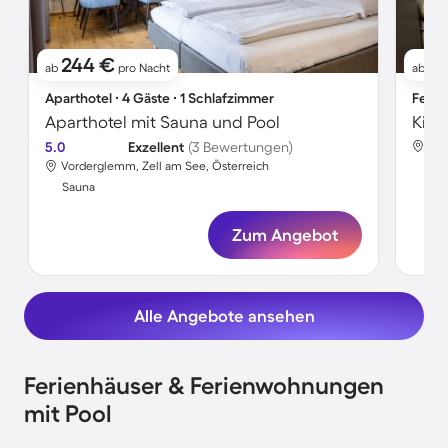
244 €
1
ab
pro Nacht
ab
Aparthotel ∙ 4 Gäste ∙ 1 Schlafzimmer
Ferie
Aparthotel mit Sauna und Pool
5.0
Exzellent
(3 Bewertungen)
Vor
Vorderglemm, Zell am See, Österreich
Sa
Sauna
Zum Angebot
Alle Angebote ansehen
Ferienhäuser & Ferienwohnungen
mit Pool