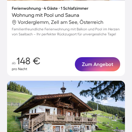
Ferienwohnung ∙ 4 Gäste ∙ 1 Schlafzimmer
Wohnung mit Pool und Sauna
Vorderglemm, Zell am See, Österreich
Familienfreundliche Ferienwohnung mit Balkon und Pool im Herzen
von Saalbach – Ihr perfekter Rückzugsort für unvergessliche Tage!
148 €
ab
Zum Angebot
pro Nacht