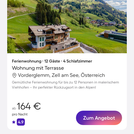
Ferienwohnung ∙ 12 Gäste ∙ 4 Schlafzimmer
Wohnung mit Terrasse
Vorderglemm, Zell am See, Österreich
Gemütliche Ferienwohnung für bis zu 12 Personen in malerischem
Viehhofen – Ihr perfekter Rückzugsort in den Alpen!
164 €
ab
pro Nacht
Zum Angebot
4.9