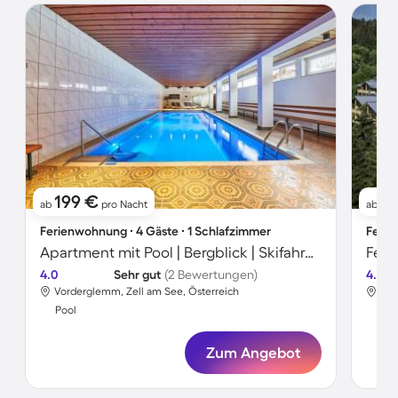
199 €
1
ab
pro Nacht
ab
Ferienwohnung ∙ 4 Gäste ∙ 1 Schlafzimmer
Ferie
Apartment mit Pool | Bergblick | Skifahren in der Nähe
Feri
4.0
Sehr gut
(2 Bewertungen)
4.0
Vorderglemm, Zell am See, Österreich
Vor
Pool
Poo
Zum Angebot