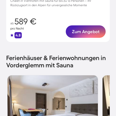
Chalet in Viehhofen mit Sauna für bis zu 13 Personen – Ihr
Rückzugsort in den Alpen für unvergessliche Momente
589 €
ab
pro Nacht
Zum Angebot
4.8
Ferienhäuser & Ferienwohnungen in
Vorderglemm mit Sauna