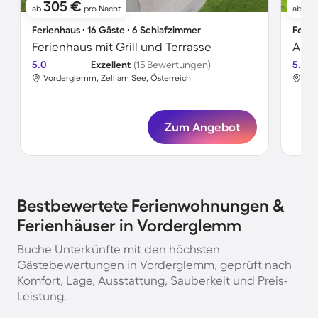
305 €
11
ab
pro Nacht
ab
Ferienhaus ∙ 16 Gäste ∙ 6 Schlafzimmer
Ferie
Ferienhaus mit Grill und Terrasse
Apar
5.0
Exzellent
(15 Bewertungen)
5.0
Vorderglemm, Zell am See, Österreich
Vor
Zum Angebot
Bestbewertete Ferienwohnungen &
Ferienhäuser in Vorderglemm
Buche Unterkünfte mit den höchsten
Gästebewertungen in Vorderglemm, geprüft nach
Komfort, Lage, Ausstattung, Sauberkeit und Preis-
Leistung.