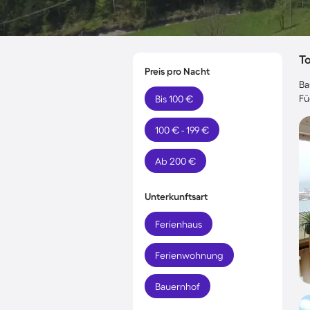
T
Preis pro Nacht
Ba
Fü
Bis 100 €
100 € - 199 €
Ab 200 €
Unterkunftsart
Ferienhaus
Ferienwohnung
Bauernhof