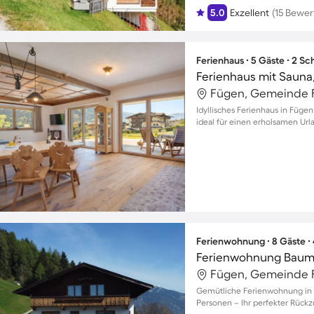
5.0
Exzellent
(15 Bewe
Ferienhaus ∙ 5 Gäste ∙ 2 S
Ferienhaus mit Sauna
Fügen, Gemeinde F
Idyllisches Ferienhaus in Fügen
ideal für einen erholsamen Url
Ferienwohnung ∙ 8 Gäste ∙
Ferienwohnung Baum
Fügen, Gemeinde F
Gemütliche Ferienwohnung in Sc
Personen – Ihr perfekter Rückz