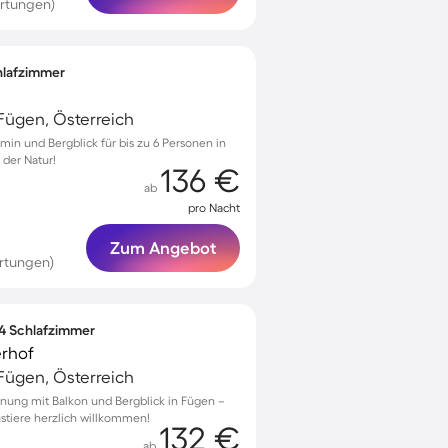
rtungen)
chlafzimmer
ügen, Österreich
in und Bergblick für bis zu 6 Personen in
 der Natur!
136 €
ab
pro Nacht
Zum Angebot
rtungen)
 4 Schlafzimmer
erhof
ügen, Österreich
nung mit Balkon und Bergblick in Fügen –
ustiere herzlich willkommen!
132 €
ab