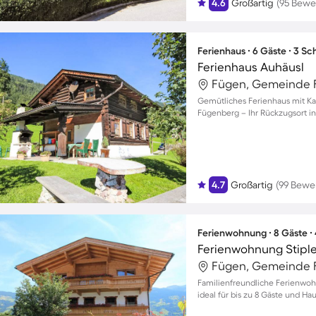
4.6
Großartig
(95 Bewe
Ferienhaus ∙ 6 Gäste ∙ 3 S
Ferienhaus Auhäusl
Fügen, Gemeinde F
Gemütliches Ferienhaus mit Kam
Fügenberg – Ihr Rückzugsort in
4.7
Großartig
(99 Bewe
Ferienwohnung ∙ 8 Gäste ∙
Ferienwohnung Stipl
Fügen, Gemeinde F
Familienfreundliche Ferienwoh
ideal für bis zu 8 Gäste und Ha