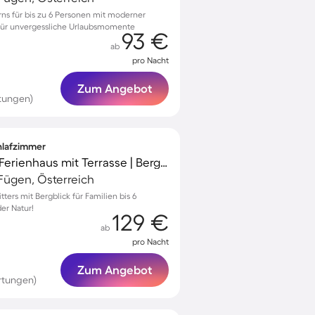
ns für bis zu 6 Personen mit moderner
für unvergessliche Urlaubsmomente
93 €
ab
pro Nacht
Zum Angebot
tungen)
chlafzimmer
Familienfreundliches Ferienhaus mit Terrasse | Bergblick
ügen, Österreich
ters mit Bergblick für Familien bis 6
er Natur!
129 €
ab
pro Nacht
Zum Angebot
rtungen)