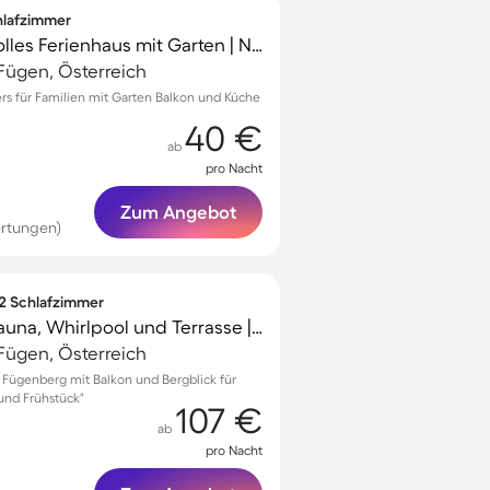
chlafzimmer
Familienorientiertes tolles Ferienhaus mit Garten | Naturblick
ügen, Österreich
ters für Familien mit Garten Balkon und Küche
40 €
ab
pro Nacht
Zum Angebot
rtungen)
 2 Schlafzimmer
Ferienwohnung mit Sauna, Whirlpool und Terrasse | Bergblick
ügen, Österreich
Fügenberg mit Balkon und Bergblick für
und Frühstück"
107 €
ab
pro Nacht