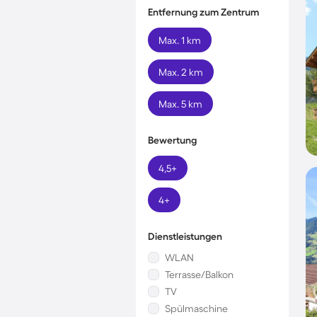
Entfernung zum Zentrum
Max. 1 km
Max. 2 km
Max. 5 km
Bewertung
4,5+
4+
Dienstleistungen
WLAN
Terrasse/Balkon
TV
Spülmaschine