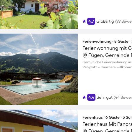
4.7
Großartig
(99 Bewe
Ferienwohnung ∙ 8 Gäste ∙
Ferienwohnung mit G
Fügen, Gemeinde F
Gemütliche Ferienwohnung in F
Parkplatz – Haustiere willkom
4.4
Sehr gut
(44 Bewe
Ferienhaus ∙ 6 Gäste ∙ 3 S
Ferienhaus Mit Panor
Fügen, Gemeinde F