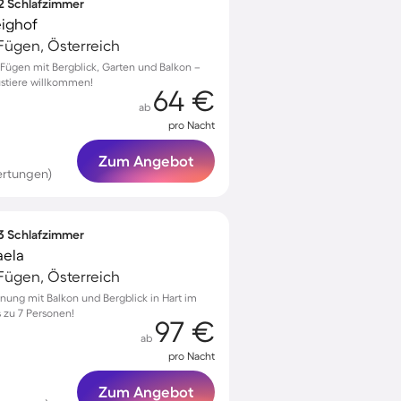
 2 Schlafzimmer
ighof
ügen, Österreich
ügen mit Bergblick, Garten und Balkon –
austiere willkommen!
64 €
ab
pro Nacht
Zum Angebot
ertungen)
 3 Schlafzimmer
aela
ügen, Österreich
nung mit Balkon und Bergblick in Hart im
is zu 7 Personen!
97 €
ab
pro Nacht
Zum Angebot