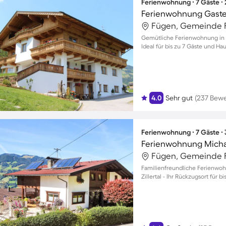
Ferienwohnung ∙ 7 Gäste ∙
Ferienwohnung Gaste
Fügen, Gemeinde F
Gemütliche Ferienwohnung in F
Ideal für bis zu 7 Gäste und H
4.0
Sehr gut
(237 Bew
Ferienwohnung ∙ 7 Gäste ∙
Ferienwohnung Mich
Fügen, Gemeinde F
Familienfreundliche Ferienwoh
Zillertal - Ihr Rückzugsort für b