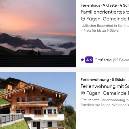
Ferienhaus ∙ 9 Gäste ∙ 4 S
Fügen, Gemeinde F
Idyllischer Bauernhof in Schlit
– Platz für bis zu 9 Gäste!
4.6
Großartig
(92 Bewe
Ferienwohnung ∙ 5 Gäste ∙
Fügen, Gemeinde F
"Traumhafte Ferienwohnung in 
Familien mit Sauna, Whirlpool 