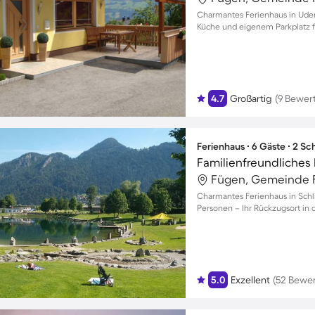
Charmantes Ferienhaus in Uder
Küche und eigenem Parkplatz 
4.7
Großartig
(9 Bewer
Ferienhaus ∙ 6 Gäste ∙ 2 S
Fügen, Gemeinde F
Charmantes Ferienhaus in Schlit
Personen – Ihr Rückzugsort in d
5.0
Exzellent
(52 Bewe