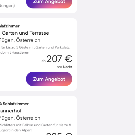
Zum Angebot
rtungen)
chlafzimmer
, Garten und Terrasse
ügen, Österreich
 für bis zu 5 Gäste mit Garten und Parkplatz,
aub mit Haustieren
207 €
ab
pro Nacht
Zum Angebot
 4 Schlafzimmer
annerhof
ügen, Österreich
hlitters mit Balkon und Garten für bis zu 8
ugsort in den Alpen!