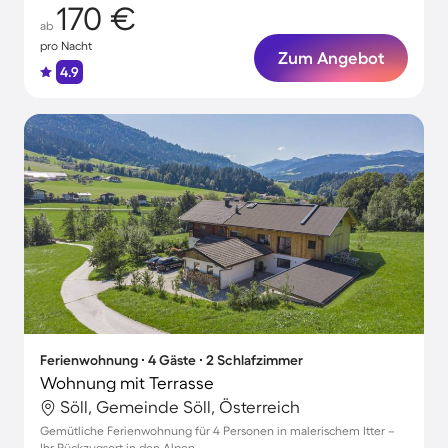
170 €
ab
pro Nacht
Zum Angebot
4.9
Ferienwohnung ∙ 4 Gäste ∙ 2 Schlafzimmer
Wohnung mit Terrasse
Söll, Gemeinde Söll, Österreich
Gemütliche Ferienwohnung für 4 Personen in malerischem Itter –
Ihr Rückzugsort in den Alpen