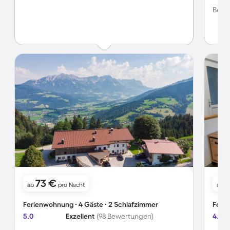
Leide
Bewer
Aluka
Obwohl
auch 
73 €
ab
pro Nacht
ab
Ferienwohnung ∙ 4 Gäste ∙ 2 Schlafzimmer
Ferie
5.0
Exzellent
(98 Bewertungen)
4.9