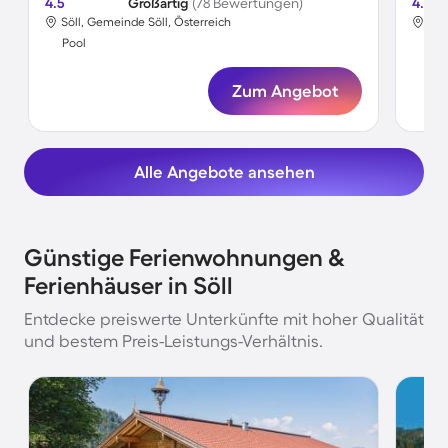
4.5
Großartig
(78 Bewertungen)
4.7
Söll, Gemeinde Söll, Österreich
Söl
Pool
Poo
Zum Angebot
Alle Angebote ansehen
Günstige Ferienwohnungen &
Ferienhäuser in Söll
Entdecke preiswerte Unterkünfte mit hoher Qualität
und bestem Preis-Leistungs-Verhältnis.