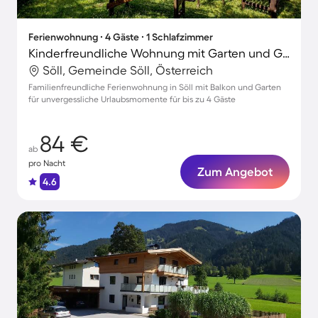
Ferienwohnung ∙ 4 Gäste ∙ 1 Schlafzimmer
Kinderfreundliche Wohnung mit Garten und Grill
Söll, Gemeinde Söll, Österreich
Familienfreundliche Ferienwohnung in Söll mit Balkon und Garten
für unvergessliche Urlaubsmomente für bis zu 4 Gäste
84 €
ab
pro Nacht
Zum Angebot
4.6