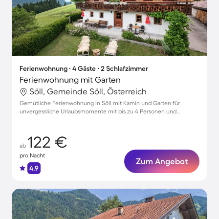
Ferienwohnung ∙ 4 Gäste ∙ 2 Schlafzimmer
Ferienwohnung mit Garten
Söll, Gemeinde Söll, Österreich
Gemütliche Ferienwohnung in Söll mit Kamin und Garten für
unvergessliche Urlaubsmomente mit bis zu 4 Personen und
Haustieren
122 €
ab
pro Nacht
Zum Angebot
4.9