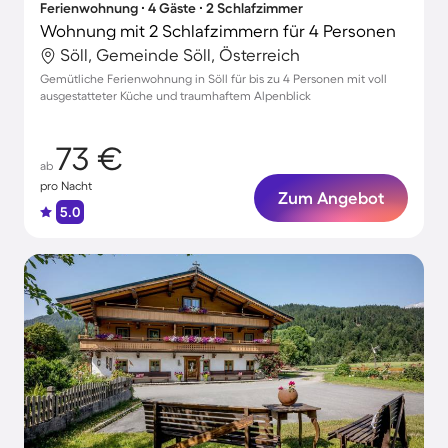
Ferienwohnung ∙ 4 Gäste ∙ 2 Schlafzimmer
Wohnung mit 2 Schlafzimmern für 4 Personen
Söll, Gemeinde Söll, Österreich
Gemütliche Ferienwohnung in Söll für bis zu 4 Personen mit voll
ausgestatteter Küche und traumhaftem Alpenblick
73 €
ab
pro Nacht
Zum Angebot
5.0