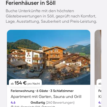
Ferienhäuser in Söll
Buche Unterkünfte mit den höchsten
Gästebewertungen in Söll, geprüft nach Komfort,
Lage, Ausstattung, Sauberkeit und Preis-Leistung.
154 €
11
ab
pro Nacht
ab
Ferienwohnung ∙ 6 Gäste ∙ 3 Schlafzimmer
Ferie
Apartment mit Garten, Sauna und Grill
4.6
Großartig
(240 Bewertungen)
4.9
Söll, Gemeinde Söll, Österreich
Söl