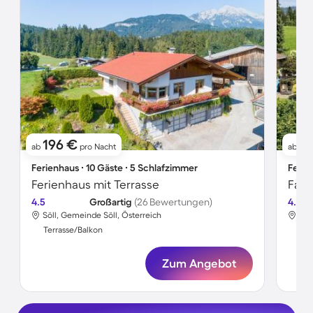
196 €
2
ab
pro Nacht
ab
Ferienhaus ∙ 10 Gäste ∙ 5 Schlafzimmer
Ferie
Ferienhaus mit Terrasse
4.5
Großartig
(26 Bewertungen)
4.6
Söll, Gemeinde Söll, Österreich
Söl
Terrasse/Balkon
Ter
Zum Angebot