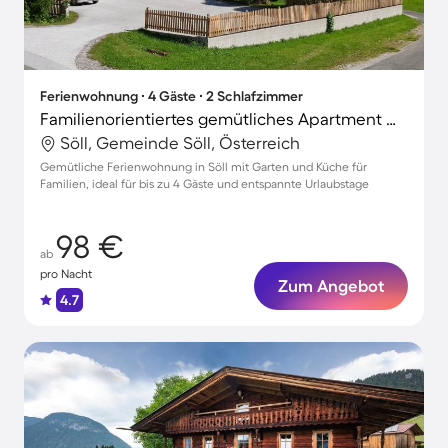
Ferienwohnung ∙ 4 Gäste ∙ 2 Schlafzimmer
Familienorientiertes gemütliches Apartment mit Garten und Terrasse
Söll, Gemeinde Söll, Österreich
Gemütliche Ferienwohnung in Söll mit Garten und Küche für
Familien, ideal für bis zu 4 Gäste und entspannte Urlaubstage
98 €
ab
pro Nacht
Zum Angebot
4.7