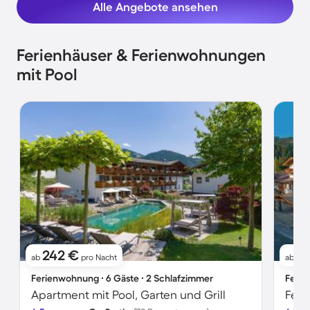
Alle Angebote ansehen
Ferienhäuser & Ferienwohnungen
mit Pool
242 €
1
ab
pro Nacht
ab
Ferienwohnung ∙ 6 Gäste ∙ 2 Schlafzimmer
Ferie
Apartment mit Pool, Garten und Grill