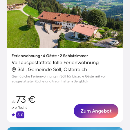
Ferienwohnung ∙ 4 Gäste ∙ 2 Schlafzimmer
Voll ausgestattete tolle Ferienwohnung
Söll, Gemeinde Söll, Österreich
Gemütliche Ferienwohnung in Söll für bis zu 4 Gäste mit voll
ausgestatteter Küche und traumhaftem Bergblick
73 €
ab
pro Nacht
Zum Angebot
5.0