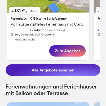
181 €
11
ab
pro Nacht
ab
Ferienhaus ∙ 10 Gäste ∙ 4 Schlafzimmer
Ferie
Voll ausgestattetes Ferienhaus mit Garten | Haustiere sind willkommen
5.0
Exzellent
(1 Bewertung)
4.9
Söll, Gemeinde Söll, Österreich
Söl
Haustier erlaubt
Hau
Zum Angebot
Alle Angebote ansehen
Ferienwohnungen und Ferienhäuser
mit Balkon oder Terrasse