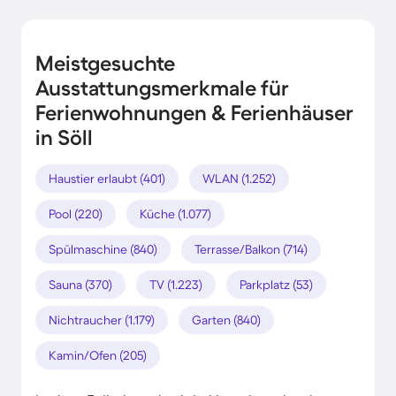
Meistgesuchte
Ausstattungsmerkmale für
Ferienwohnungen & Ferienhäuser
in Söll
Haustier erlaubt (401)
WLAN (1.252)
Pool (220)
Küche (1.077)
Spülmaschine (840)
Terrasse/Balkon (714)
Sauna (370)
TV (1.223)
Parkplatz (53)
Nichtraucher (1.179)
Garten (840)
Kamin/Ofen (205)