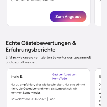
Zum Angebot
Echte Gästebewertungen &
Erfahrungsberichte
Erfahre, wie unsere verifizierten Bewertungen gesammelt
und geprüft werden.
Gast verifiziert von
Ingrid E.
Udo 
HomeToGo
Nur zu empfehlen, alles wie beschrieben. Nur eins stimmt
Die fe
nicht, die Gastgeber sind mehr als Sympathisch, wir
einer 
kommen kerne wieder.
wo ei
ist. B
Bewertet am 08.07.2026 | Paar
offene
allen 