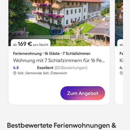
169 €
1
ab
pro Nacht
ab
Ferienwohnung ∙ 16 Gäste ∙ 7 Schlafzimmer
Ferie
Wohnung mit 7 Schlafzimmern für 16 Personen
4.8
Exzellent
(20 Bewertungen)
4.7
Söll, Gemeinde Söll, Österreich
Söl
Zum Angebot
Bestbewertete Ferienwohnungen &