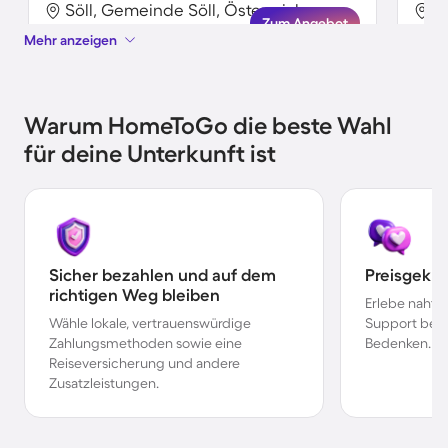
Söll, Gemeinde Söll, Österreich
S
Zum Angebot
Mehr anzeigen
Warum HomeToGo die beste Wahl
für deine Unterkunft ist
Sicher bezahlen und auf dem
Preisgekr
richtigen Weg bleiben
Erlebe nahtl
Wähle lokale, vertrauenswürdige
Support bei 
Zahlungsmethoden sowie eine
Bedenken.
Reiseversicherung und andere
Zusatzleistungen.