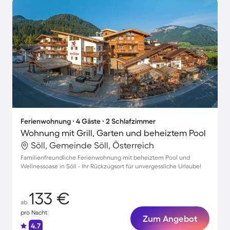
Ferienwohnung ∙ 4 Gäste ∙ 2 Schlafzimmer
Wohnung mit Grill, Garten und beheiztem Pool
Söll, Gemeinde Söll, Österreich
Familienfreundliche Ferienwohnung mit beheiztem Pool und
Wellnessoase in Söll - Ihr Rückzugsort für unvergessliche Urlaube!
133 €
ab
pro Nacht
Zum Angebot
4.7