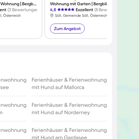
Familienorientierte Wohnung | Bergblick
Wohnung mit Garten | Bergblick
lent
(3 Bewertungen)
4,8
Exzellent
(8 Bewertungen)
4
l, Österreich
Söll, Gemeinde Söll, Österreich
Zum Angebot
ienwohnung
Ferienhäuser & Ferienwohnung
tsee
mit Hund auf Mallorca
ienwohnung
Ferienhäuser & Ferienwohnung
m
mit Hund auf Norderney
ienwohnung
Ferienhäuser & Ferienwohnung
mit Hund am Gardasee