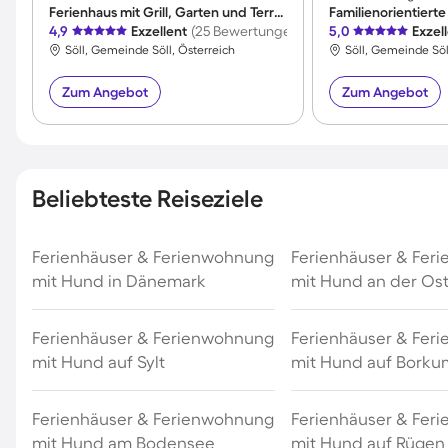
Ferienhaus mit Grill, Garten und Terrasse | Bergblick
4,9
Exzellent
(25 Bewertungen)
5,0
Exzel
Söll, Gemeinde Söll, Österreich
Söll, Gemeinde Söl
Zum Angebot
Zum Angebot
Beliebteste Reiseziele
Ferienhäuser & Ferienwohnung
Ferienhäuser & Fer
mit Hund in Dänemark
mit Hund an der Os
Ferienhäuser & Ferienwohnung
Ferienhäuser & Fer
mit Hund auf Sylt
mit Hund auf Borku
Ferienhäuser & Ferienwohnung
Ferienhäuser & Fer
mit Hund am Bodensee
mit Hund auf Rügen