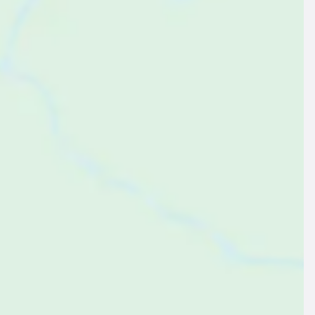
$102
$129
ab
pro Nacht
ab
pro Nacht
erienwohnung ∙ 8 Gäste ∙ 3 Schlafzimmer
Ferienwohnung ∙ 2 Gäste ∙ 1 Sc