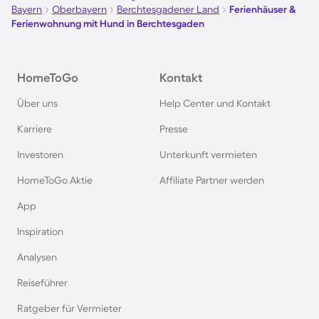
Bayern
Oberbayern
Berchtesgadener Land
Ferienhäuser &
Ferienhäuser & Ferienwohnung mit Hund auf
Ferienwohnung mit Hund in Berchtesgaden
Norderney
Ferienhäuser & Ferienwohnung mit Hund am
HomeToGo
Kontakt
Bodensee
Über uns
Help Center und Kontakt
Karriere
Presse
Ferienhäuser & Ferienwohnung mit Hund auf
Rügen
Investoren
Unterkunft vermieten
HomeToGo Aktie
Affiliate Partner werden
Ferienhäuser & Ferienwohnung mit Hund am
App
Gardasee
Inspiration
Ferienhäuser & Ferienwohnung mit Hund an der
Analysen
Nordsee
Reiseführer
Ferienhäuser & Ferienwohnung mit Hund in
Ratgeber für Vermieter