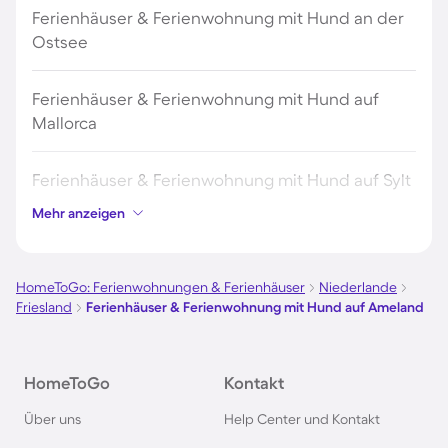
Ferienhäuser & Ferienwohnung mit Hund an der
Ostsee
Ferienhäuser & Ferienwohnung mit Hund auf
Mallorca
Ferienhäuser & Ferienwohnung mit Hund auf Sylt
Mehr anzeigen
Ferienhäuser & Ferienwohnung mit Hund auf
Borkum
HomeToGo: Ferienwohnungen & Ferienhäuser
Niederlande
Friesland
Ferienhäuser & Ferienwohnung mit Hund auf Ameland
Ferienhäuser & Ferienwohnung mit Hund auf
Norderney
HomeToGo
Kontakt
Ferienhäuser & Ferienwohnung mit Hund am
Über uns
Help Center und Kontakt
Bodensee