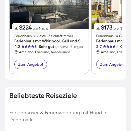
$224
$173
ab
pro Nacht
ab
pro Nacht
Ferienhaus ∙ 6 Gäste ∙ 3 Schlafzimmer
Ferienhaus ∙ 4 Gäste 
Ferienhaus mit Whirlpool, Grill und Sauna | Meerblick
4,2
Sehr gut
(5 Bewertungen)
3,7
Gut
(
Ameland, Friesland, Niederlande
Ameland, Friesland
Zum Angebot
Zum Angebot
Beliebteste Reiseziele
Ferienhäuser & Ferienwohnung mit Hund in
Dänemark