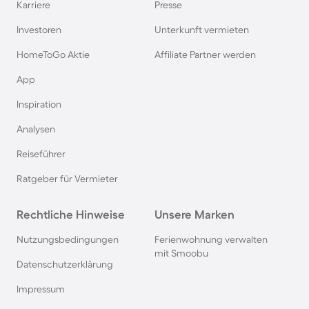
Karriere
Presse
Ferienhäuser & Ferienwohnung mit Hund auf
Investoren
Unterkunft vermieten
Rügen
HomeToGo Aktie
Affiliate Partner werden
Ferienhäuser & Ferienwohnung mit Hund am
App
Gardasee
Inspiration
Analysen
Ferienhäuser & Ferienwohnung mit Hund an der
Nordsee
Reiseführer
Ratgeber für Vermieter
Ferienhäuser & Ferienwohnung mit Hund in
Kroatien
Rechtliche Hinweise
Unsere Marken
Nutzungsbedingungen
Ferienwohnung verwalten
Ferienhäuser & Ferienwohnung mit Hund im
mit Smoobu
Allgäu
Datenschutzerklärung
Impressum
Ferienhäuser & Ferienwohnung mit Hund auf